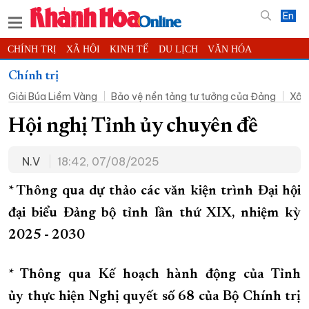
En
CHÍNH TRỊ
XÃ HỘI
KINH TẾ
DU LỊCH
VĂN HÓA
THỂ THAO
ĐỜI SỐNG
TIN ĐỊA PHƯƠNG
Chính trị
Giải Búa Liềm Vàng
Bảo vệ nền tảng tư tưởng của Đảng
Xây
KHOA HỌC - CÔNG NGHỆ
PHÁP LUẬT
BẠN ĐỌC
PHÓNG SỰ
THẾ GIỚI
MULTIMEDIA
VIDEO
ĐỌC BÁO ONLINE
Hội nghị Tỉnh ủy chuyên đề
PODCAST
THÔNG TIN - QUẢNG CÁO
N.V
18:42, 07/08/2025
QUY HOẠCH TỈNH KHÁNH HÒA
* T
hông qua dự thảo các văn kiện trình Đại hội
TRƯỜNG SA BIỂN ĐẢO QUÊ HƯƠNG
đại biểu Đảng bộ tỉnh lần thứ XIX, nhiệm kỳ
CHUNG TAY CẢI CÁCH HÀNH CHÍNH
2025 - 2030
XÂY DỰNG NÔNG THÔN MỚI
LỊCH CẮT ĐIỆN
TÀU - XE - MÁY BAY
* Thông qua Kế hoạch hành động của Tỉnh
KỶ NIỆM 370 NĂM XÂY DỰNG VÀ PHÁT TRIỂN TỈNH KHÁNH HÒA
ủy thực hiện Nghị quyết số 68 của Bộ Chính trị
KHOẢNH KHẮC ĐẸP XỨ TRẦM