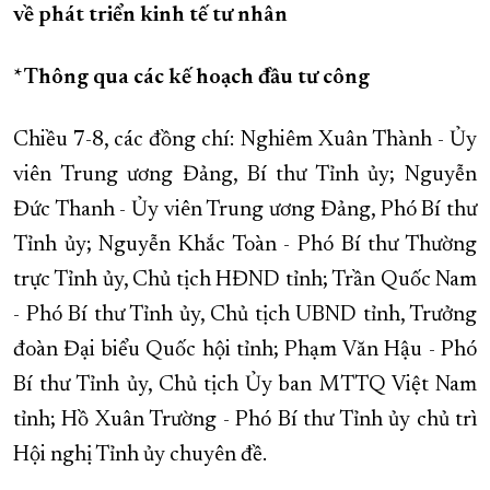
về phát triển kinh tế tư nhân
XÂY DỰNG KHÁNH HÒA TRỞ THÀNH THÀNH PHỐ TRỰC THUỘC 
ĐẠI HỘI ĐẢNG CÁC CẤP
TRANG CHỦ
VỀ BÁO KHÁNH HÒA
* Thông qua các kế hoạch đầu tư công
Chiều 7-8, các đồng chí: Nghiêm Xuân Thành - Ủy
viên Trung ương Đảng, Bí thư Tỉnh ủy; Nguyễn
Đức Thanh - Ủy viên Trung ương Đảng, Phó Bí thư
Tỉnh ủy; Nguyễn Khắc Toàn - Phó Bí thư Thường
trực Tỉnh ủy, Chủ tịch HĐND tỉnh; Trần Quốc Nam
- Phó Bí thư Tỉnh ủy, Chủ tịch UBND tỉnh, Trưởng
đoàn Đại biểu Quốc hội tỉnh; Phạm Văn Hậu - Phó
Bí thư Tỉnh ủy, Chủ tịch Ủy ban MTTQ Việt Nam
tỉnh; Hồ Xuân Trường - Phó Bí thư Tỉnh ủy chủ trì
Hội nghị Tỉnh ủy chuyên đề.