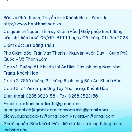
Báo và Phát thanh, Truyền hình Khánh Hòa - Website:
http://www.baokhanhhoa.vn
Cơ quan chủ quản: Tỉnh ủy Khánh Hòa | Giấy phép hoạt động
báo chí điện tử số: 06/GP-BTTTT ngày 06 tháng 01 năm 2023
Giám đốc: Lê Hoàng Triều
Phó Giám đốc: Trần Văn Thanh - Nguyễn Xuân Duy - Cung Phú
Quốc - Võ Thanh Lâm
Cơ sở 1: Đường A1, Khu đô thị An Bình Tân, phường Nam Nha
Trang, Khánh Hòa
Cơ sở 2: 285A đường 21 tháng 8, phường Bảo An, Khánh Hòa
Cơ sở 3: 77 Yersin, phường Tây Nha Trang, Khánh Hòa
Điện thoại: 0258.3523158 - Fax: 0258.3523158
Email: baokhanhhoadientu@gmail.com;
quangcaobkh@gmail.com; toasoan.bkh@gmail.com;
dichvuquangcaoktv@gmail.com; ktv.org.vn@gmail.com
Ghi rõ nguồn "Báo Khánh Hòa điện tử" khi sử dụng thông tin từ
website này