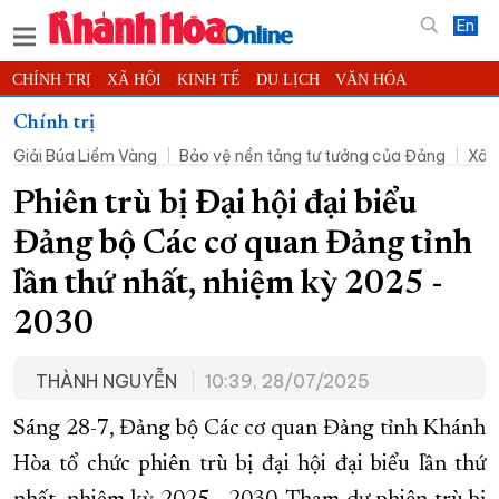
En
CHÍNH TRỊ
XÃ HỘI
KINH TẾ
DU LỊCH
VĂN HÓA
THỂ THAO
ĐỜI SỐNG
TIN ĐỊA PHƯƠNG
Chính trị
Giải Búa Liềm Vàng
Bảo vệ nền tảng tư tưởng của Đảng
Xây
KHOA HỌC - CÔNG NGHỆ
PHÁP LUẬT
BẠN ĐỌC
PHÓNG SỰ
THẾ GIỚI
MULTIMEDIA
VIDEO
ĐỌC BÁO ONLINE
Phiên trù bị Đại hội đại biểu
PODCAST
THÔNG TIN - QUẢNG CÁO
Đảng bộ Các cơ quan Đảng tỉnh
QUY HOẠCH TỈNH KHÁNH HÒA
lần thứ nhất, nhiệm kỳ 2025 -
TRƯỜNG SA BIỂN ĐẢO QUÊ HƯƠNG
2030
CHUNG TAY CẢI CÁCH HÀNH CHÍNH
THÀNH NGUYỄN
10:39, 28/07/2025
XÂY DỰNG NÔNG THÔN MỚI
LỊCH CẮT ĐIỆN
TÀU - XE - MÁY BAY
Sáng 28-7, Đảng bộ Các cơ quan Đảng tỉnh Khánh
KỶ NIỆM 370 NĂM XÂY DỰNG VÀ PHÁT TRIỂN TỈNH KHÁNH HÒA
Hòa tổ chức phiên trù bị đại hội đại biểu lần thứ
KHOẢNH KHẮC ĐẸP XỨ TRẦM