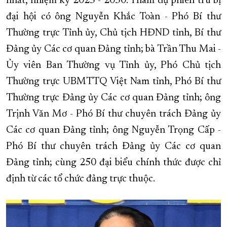
nhất, nhiệm kỳ 2025 - 2030. Tham dự phiên trù bị
đại hội có ông Nguyễn Khắc Toàn - Phó Bí thư
XÂY DỰNG KHÁNH HÒA TRỞ THÀNH THÀNH PHỐ TRỰC THUỘC 
Thường trực Tỉnh ủy, Chủ tịch HĐND tỉnh, Bí thư
ĐẠI HỘI ĐẢNG CÁC CẤP
TRANG CHỦ
VỀ BÁO KHÁNH HÒA
Đảng ủy Các cơ quan Đảng tỉnh; bà Trần Thu Mai -
Ủy viên Ban Thường vụ Tỉnh ủy, Phó Chủ tịch
Thường trực UBMTTQ Việt Nam tỉnh, Phó Bí thư
Thường trực Đảng ủy Các cơ quan Đảng tỉnh; ông
Trịnh Văn Mơ - Phó Bí thư chuyên trách Đảng ủy
Các cơ quan Đảng tỉnh; ông Nguyễn Trọng Cấp -
Phó Bí thư chuyên trách Đảng ủy Các cơ quan
Đảng tỉnh; cùng 250 đại biểu chính thức được chỉ
định từ các tổ chức đảng trực thuộc.