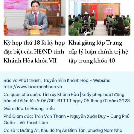
Kỳ họp thứ 18 là kỳ họp
Khai giảng lớp Trung
đặc biệt của HĐND tỉnh
cấp lý luận chính trị hệ
Khánh Hòa khóa VII
tập trung khóa 40
Báo và Phát thanh, Truyền hình Khánh Hòa - Website:
http://www.baokhanhhoa.vn
Cơ quan chủ quản: Tỉnh ủy Khánh Hòa | Giấy phép hoạt động
báo chí điện tử số: 06/GP-BTTTT ngày 06 tháng 01 năm 2023
Giám đốc: Lê Hoàng Triều
Phó Giám đốc: Trần Văn Thanh - Nguyễn Xuân Duy - Cung Phú
Quốc - Võ Thanh Lâm
Cơ sở 1: Đường A1, Khu đô thị An Bình Tân, phường Nam Nha