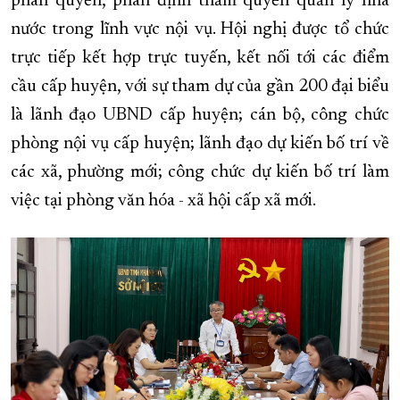
phân quyền, phân định thẩm quyền quản lý nhà
nước trong lĩnh vực nội vụ. Hội nghị được tổ chức
XÂY DỰNG KHÁNH HÒA TRỞ THÀNH THÀNH PHỐ TRỰC THUỘC 
trực tiếp kết hợp trực tuyến, kết nối tới các điểm
ĐẠI HỘI ĐẢNG CÁC CẤP
TRANG CHỦ
VỀ BÁO KHÁNH HÒA
cầu cấp huyện, với sự tham dự của gần 200 đại biểu
là lãnh đạo UBND cấp huyện; cán bộ, công chức
phòng nội vụ cấp huyện; lãnh đạo dự kiến bố trí về
các xã, phường mới; công chức dự kiến bố trí làm
việc tại phòng văn hóa - xã hội cấp xã mới.