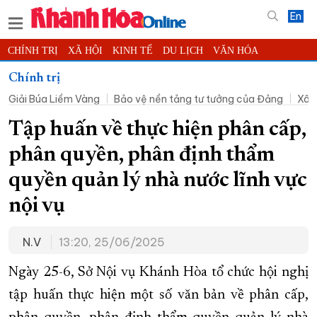
En
CHÍNH TRỊ
XÃ HỘI
KINH TẾ
DU LỊCH
VĂN HÓA
THỂ THAO
ĐỜI SỐNG
TIN ĐỊA PHƯƠNG
Chính trị
Giải Búa Liềm Vàng
Bảo vệ nền tảng tư tưởng của Đảng
Xây
KHOA HỌC - CÔNG NGHỆ
PHÁP LUẬT
BẠN ĐỌC
PHÓNG SỰ
THẾ GIỚI
MULTIMEDIA
VIDEO
ĐỌC BÁO ONLINE
Tập huấn về thực hiện phân cấp,
PODCAST
THÔNG TIN - QUẢNG CÁO
phân quyền, phân định thẩm
QUY HOẠCH TỈNH KHÁNH HÒA
quyền quản lý nhà nước lĩnh vực
TRƯỜNG SA BIỂN ĐẢO QUÊ HƯƠNG
nội vụ
CHUNG TAY CẢI CÁCH HÀNH CHÍNH
N.V
13:20, 25/06/2025
XÂY DỰNG NÔNG THÔN MỚI
LỊCH CẮT ĐIỆN
TÀU - XE - MÁY BAY
Ngày 25-6, Sở Nội vụ Khánh Hòa tổ chức hội nghị
KỶ NIỆM 370 NĂM XÂY DỰNG VÀ PHÁT TRIỂN TỈNH KHÁNH HÒA
tập huấn thực hiện một số văn bản về phân cấp,
KHOẢNH KHẮC ĐẸP XỨ TRẦM