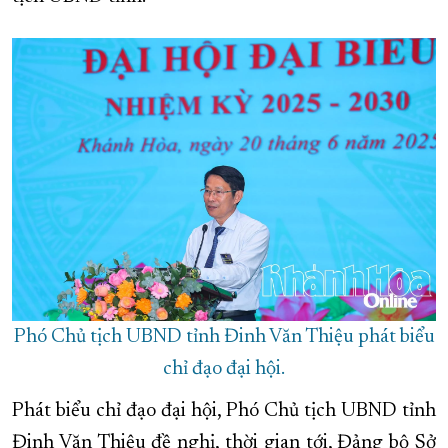
XÂY DỰNG KHÁNH HÒA TRỞ THÀNH THÀNH PHỐ TRỰC THUỘC 
ĐẠI HỘI ĐẢNG CÁC CẤP
TRANG CHỦ
VỀ BÁO KHÁNH HÒA
Phó Chủ tịch UBND tỉnh Đinh Văn Thiệu phát biểu
chỉ đạo đại hội.
Phát biểu chỉ đạo đại hội, Phó Chủ tịch UBND tỉnh
Đinh Văn Thiệu đề nghị, thời gian tới, Đảng bộ Sở