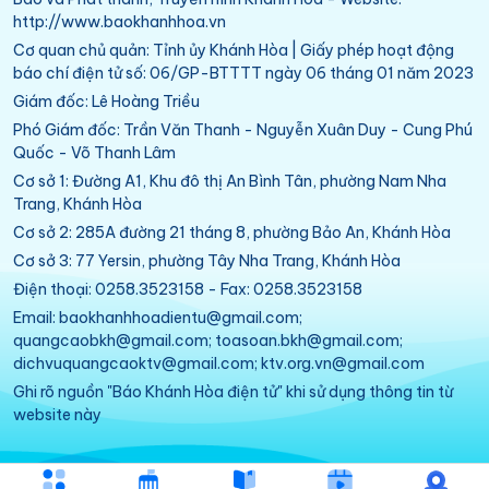
http://www.baokhanhhoa.vn
Cơ quan chủ quản: Tỉnh ủy Khánh Hòa | Giấy phép hoạt động
báo chí điện tử số: 06/GP-BTTTT ngày 06 tháng 01 năm 2023
Giám đốc: Lê Hoàng Triều
Phó Giám đốc: Trần Văn Thanh - Nguyễn Xuân Duy - Cung Phú
Quốc - Võ Thanh Lâm
Cơ sở 1: Đường A1, Khu đô thị An Bình Tân, phường Nam Nha
Trang, Khánh Hòa
Cơ sở 2: 285A đường 21 tháng 8, phường Bảo An, Khánh Hòa
Cơ sở 3: 77 Yersin, phường Tây Nha Trang, Khánh Hòa
Điện thoại: 0258.3523158 - Fax: 0258.3523158
Email: baokhanhhoadientu@gmail.com;
quangcaobkh@gmail.com; toasoan.bkh@gmail.com;
dichvuquangcaoktv@gmail.com; ktv.org.vn@gmail.com
Ghi rõ nguồn "Báo Khánh Hòa điện tử" khi sử dụng thông tin từ
website này