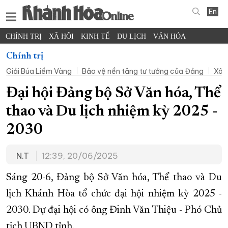
En
CHÍNH TRỊ
XÃ HỘI
KINH TẾ
DU LỊCH
VĂN HÓA
THỂ THAO
ĐỜI SỐNG
TIN ĐỊA PHƯƠNG
Chính trị
Giải Búa Liềm Vàng
Bảo vệ nền tảng tư tưởng của Đảng
Xây
KHOA HỌC - CÔNG NGHỆ
PHÁP LUẬT
BẠN ĐỌC
PHÓNG SỰ
THẾ GIỚI
MULTIMEDIA
VIDEO
ĐỌC BÁO ONLINE
Đại hội Đảng bộ Sở Văn hóa, Thể
PODCAST
THÔNG TIN - QUẢNG CÁO
thao và Du lịch nhiệm kỳ 2025 -
QUY HOẠCH TỈNH KHÁNH HÒA
2030
TRƯỜNG SA BIỂN ĐẢO QUÊ HƯƠNG
N.T
12:39, 20/06/2025
CHUNG TAY CẢI CÁCH HÀNH CHÍNH
XÂY DỰNG NÔNG THÔN MỚI
LỊCH CẮT ĐIỆN
Sáng 20-6, Đảng bộ Sở Văn hóa, Thể thao và Du
TÀU - XE - MÁY BAY
lịch Khánh Hòa tổ chức đại hội nhiệm kỳ 2025 -
2030. Dự đại hội có ông Đinh Văn Thiệu - Phó Chủ
KỶ NIỆM 370 NĂM XÂY DỰNG VÀ PHÁT TRIỂN TỈNH KHÁNH HÒA
tịch UBND tỉnh.
KHOẢNH KHẮC ĐẸP XỨ TRẦM