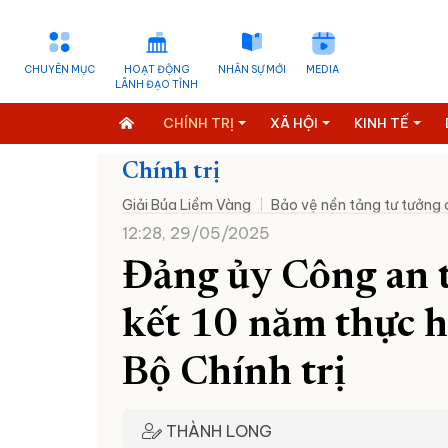
CHUYÊN MỤC
HOẠT ĐỘNG
NHÂN SỰ MỚI
MEDIA
LÃNH ĐẠO TỈNH
CHÍNH TRỊ
XÃ HỘI
KINH TẾ
Chính trị
Giải Búa Liềm Vàng
Bảo vệ nền tảng tư tưởng
12:28, 29/05/2025
Đảng ủy Công an 
kết 10 năm thực h
Bộ Chính trị
THÀNH LONG