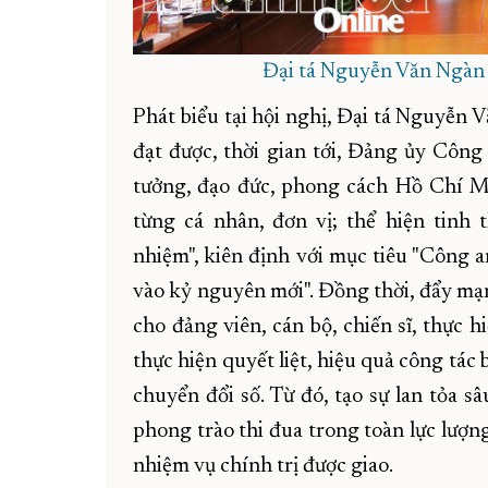
Đại tá Nguyễn Văn Ngàn t
Phát biểu tại hội nghị, Đại tá Nguyễn
đạt được, thời gian tới, Đảng ủy Công 
tưởng, đạo đức, phong cách Hồ Chí M
từng cá nhân, đơn vị; thể hiện tinh 
nhiệm", kiên định với mục tiêu "Công 
vào kỷ nguyên mới". Đồng thời, đẩy mạ
cho đảng viên, cán bộ, chiến sĩ, thực 
thực hiện quyết liệt, hiệu quả công tác 
chuyển đổi số. Từ đó, tạo sự lan tỏa sâ
phong trào thi đua trong toàn lực lượn
nhiệm vụ chính trị được giao.