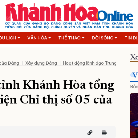
DU LỊCH
VĂN HÓA
THỂ THAO
ĐỜI SỐNG
TIN Đ
Xe
 của Đảng
Xây dựng Đảng
Hoạt động lãnh đạo Trung ương
N
V
tỉnh Khánh Hòa tổng
Bản
iện Chỉ thị số 05 của