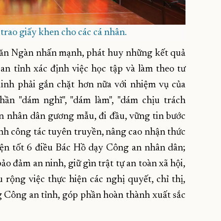
rao giấy khen cho các cá nhân.
 Văn Ngàn nhấn mạnh, phát huy những kết quả
an tỉnh xác định việc học tập và làm theo tư
inh phải gắn chặt hơn nữa với nhiệm vụ của
thần "dám nghĩ", "dám làm", "dám chịu trách
an nhân dân gương mẫu, đi đầu, vững tin bước
nh công tác tuyên truyền, nâng cao nhận thức
hiện tốt 6 điều Bác Hồ dạy Công an nhân dân;
bảo đảm an ninh, giữ gìn trật tự an toàn xã hội,
u rộng việc thực hiện các nghị quyết, chỉ thị,
g Công an tỉnh, góp phần hoàn thành xuất sắc