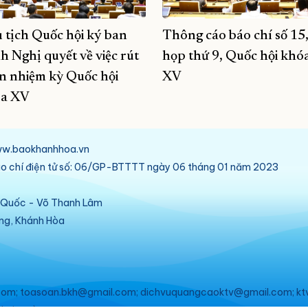
 tịch Quốc hội ký ban
Thông cáo báo chí số 15
h Nghị quyết về việc rút
họp thứ 9, Quốc hội khó
n nhiệm kỳ Quốc hội
XV
a XV
/www.baokhanhhoa.vn
báo chí điện tử số: 06/GP-BTTTT ngày 06 tháng 01 năm 2023
ú Quốc - Võ Thanh Lâm
ang, Khánh Hòa
om; toasoan.bkh@gmail.com; dichvuquangcaoktv@gmail.com; kt