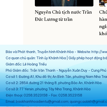
Nguyên Chủ tịch nước Trần
Chủ
Đức Lương từ trần
hàn
ngắ
khó
Báo và Phát thanh, Truyền hình Khánh Hòa - Website: http:/
Cơ quan chủ quản: Tỉnh ủy Khánh Hòa | Giấy phép hoạt động 
Giám đốc: Lê Hoàng Triều
Phó Giám đốc: Trần Văn Thanh - Nguyễn Xuân Duy - Cung Ph
Cơ sở 1: Đường A1, Khu đô thị An Bình Tân, phường Nam Nha Tr
Cơ sở 2: 285A đường 21 tháng 8, phường Bảo An, Khánh Hòa
Cơ sở 3: 77 Yersin, phường Tây Nha Trang, Khánh Hòa
Điện thoại: 0258.3523158 - Fax: 0258.3523158
Email: baokhanhhoadientu@gmail.com; quangcaobkh@gmail.c