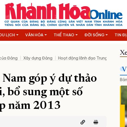
DU LỊCH
VĂN HÓA
THỂ THAO
ĐỜI SỐNG
TIN Đ
Xe
 của Đảng
Xây dựng Đảng
Hoạt động lãnh đạo Trung ương
N
V
 Nam góp ý dự thảo
Bản
, bổ sung một số
áp năm 2013