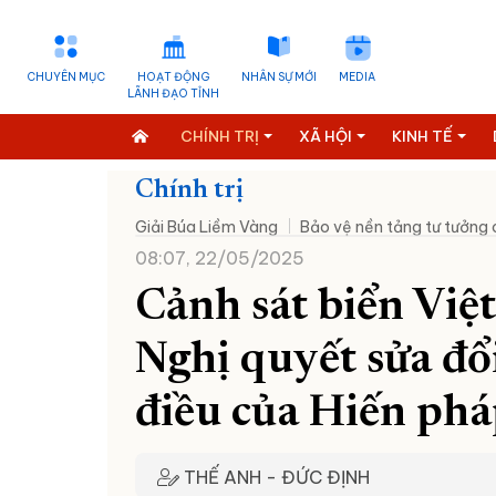
CHUYÊN MỤC
HOẠT ĐỘNG
NHÂN SỰ MỚI
MEDIA
LÃNH ĐẠO TỈNH
CHÍNH TRỊ
XÃ HỘI
KINH TẾ
Chính trị
Giải Búa Liềm Vàng
Bảo vệ nền tảng tư tưởng
08:07, 22/05/2025
Cảnh sát biển Việt
Nghị quyết sửa đổi
điều của Hiến ph
THẾ ANH - ĐỨC ĐỊNH