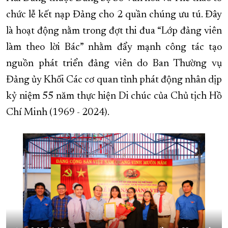
chức lễ kết nạp Đảng cho 2 quần chúng ưu tú. Đây
XÂY DỰNG KHÁNH HÒA TRỞ THÀNH THÀNH PHỐ TRỰC THUỘC 
là hoạt động nằm trong đợt thi đua “Lớp đảng viên
ĐẠI HỘI ĐẢNG CÁC CẤP
TRANG CHỦ
VỀ BÁO KHÁNH HÒA
làm theo lời Bác” nhằm đẩy mạnh công tác tạo
nguồn phát triển đảng viên do Ban Thường vụ
Đảng ủy Khối Các cơ quan tỉnh phát động nhân dịp
kỷ niệm 55 năm thực hiện Di chúc của Chủ tịch Hồ
Chí Minh (1969 - 2024).