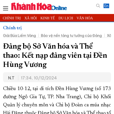
En
CHÍNH TRỊ
XÃ HỘI
KINH TẾ
DU LỊCH
VĂN HÓA
THỂ THAO
ĐỜI SỐNG
TIN ĐỊA PHƯƠNG
Chính trị
Giải Búa Liềm Vàng
Bảo vệ nền tảng tư tưởng của Đảng
Xây
KHOA HỌC - CÔNG NGHỆ
PHÁP LUẬT
BẠN ĐỌC
PHÓNG SỰ
THẾ GIỚI
MULTIMEDIA
VIDEO
ĐỌC BÁO ONLINE
Đảng bộ Sở Văn hóa và Thể
PODCAST
THÔNG TIN - QUẢNG CÁO
thao: Kết nạp đảng viên tại Đền
QUY HOẠCH TỈNH KHÁNH HÒA
Hùng Vương
TRƯỜNG SA BIỂN ĐẢO QUÊ HƯƠNG
N.T
17:34, 10/12/2024
CHUNG TAY CẢI CÁCH HÀNH CHÍNH
XÂY DỰNG NÔNG THÔN MỚI
LỊCH CẮT ĐIỆN
Chiều 10-12, tại di tích Đền Hùng Vương (số 173
TÀU - XE - MÁY BAY
đường Ngô Gia Tự, TP. Nha Trang), Chi bộ Khối
Quản lý chuyên môn và Chi bộ Đoàn ca múa nhạc
KỶ NIỆM 370 NĂM XÂY DỰNG VÀ PHÁT TRIỂN TỈNH KHÁNH HÒA
Hải Đăng thuộc Đảng bộ Sở Văn hóa và Thể thao tổ
KHOẢNH KHẮC ĐẸP XỨ TRẦM