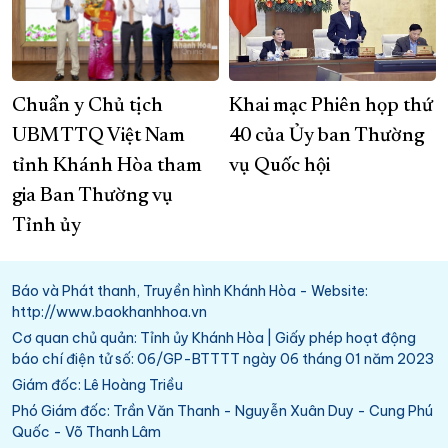
Chuẩn y Chủ tịch
Khai mạc Phiên họp thứ
UBMTTQ Việt Nam
40 của Ủy ban Thường
tỉnh Khánh Hòa tham
vụ Quốc hội
gia Ban Thường vụ
Tỉnh ủy
Báo và Phát thanh, Truyền hình Khánh Hòa - Website:
http://www.baokhanhhoa.vn
Cơ quan chủ quản: Tỉnh ủy Khánh Hòa | Giấy phép hoạt động
báo chí điện tử số: 06/GP-BTTTT ngày 06 tháng 01 năm 2023
Giám đốc: Lê Hoàng Triều
Phó Giám đốc: Trần Văn Thanh - Nguyễn Xuân Duy - Cung Phú
Quốc - Võ Thanh Lâm