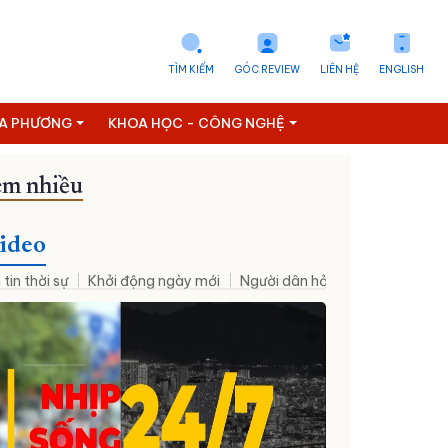
TÌM KIẾM
GÓC REVIEW
LIÊN HỆ
ENGLISH
ỊA PHƯƠNG
KHOA HỌC - CÔNG NGHỆ
m nhiều
hân sự mới
Đưa NQ09 vào cuộc sống
Thời sự - Suy ngẫm
ideo
 tin thời sự
Khởi động ngày mới
Người dân hỏi – Cơ quan nhà nư