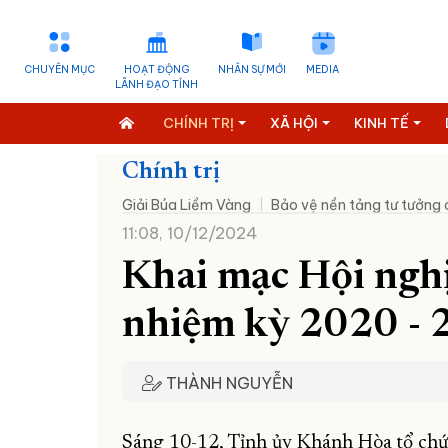
CHUYÊN MỤC
HOẠT ĐỘNG
NHÂN SỰ MỚI
MEDIA
LÃNH ĐẠO TỈNH
CHÍNH TRỊ
XÃ HỘI
KINH TẾ
Chính trị
Giải Búa Liềm Vàng
Bảo vệ nền tảng tư tưởng
11:08, 10/12/2024
Khai mạc Hội nghị
nhiệm kỳ 2020 -
THÀNH NGUYỄN
Sáng 10-12, Tỉnh ủy Khánh Hòa tổ chức