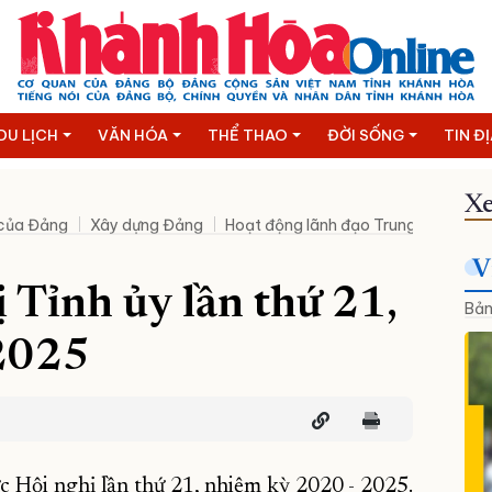
DU LỊCH
VĂN HÓA
THỂ THAO
ĐỜI SỐNG
TIN Đ
Xe
 của Đảng
Xây dựng Đảng
Hoạt động lãnh đạo Trung ương
N
V
 Tỉnh ủy lần thứ 21,
Bản
 2025
 Hội nghị lần thứ 21, nhiệm kỳ 2020 - 2025.