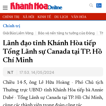
En
CHÍNH TRỊ
XÃ HỘI
KINH TẾ
DU LỊCH
VĂN HÓA
THỂ THAO
ĐỜI SỐNG
TIN ĐỊA PHƯƠNG
Chính trị
Giải Búa Liềm Vàng
Bảo vệ nền tảng tư tưởng của Đảng
Thờ
KHOA HỌC - CÔNG NGHỆ
PHÁP LUẬT
BẠN ĐỌC
PHÓNG SỰ
THẾ GIỚI
MULTIMEDIA
VIDEO
ĐỌC BÁO ONLINE
Lãnh đạo tỉnh Khánh Hòa tiếp
PODCAST
THÔNG TIN - QUẢNG CÁO
Tổng Lãnh sự Canada tại TP. Hồ
QUY HOẠCH TỈNH KHÁNH HÒA
Chí Minh
TRƯỜNG SA BIỂN ĐẢO QUÊ HƯƠNG
N.T
17:53, 14/05/2024
CHUNG TAY CẢI CÁCH HÀNH CHÍNH
XÂY DỰNG NÔNG THÔN MỚI
LỊCH CẮT ĐIỆN
Chiều 14-5, ông Lê Hữu Hoàng - Phó Chủ tịch
TÀU - XE - MÁY BAY
Thường trực UBND tỉnh Khánh Hòa tiếp bà Annie
Dubé - Tổng Lãnh sự Canada tại TP. Hồ Chí Minh,
KỶ NIỆM 370 NĂM XÂY DỰNG VÀ PHÁT TRIỂN TỈNH KHÁNH HÒA
cùng các thành viên trong đoàn công tác.
KHOẢNH KHẮC ĐẸP XỨ TRẦM