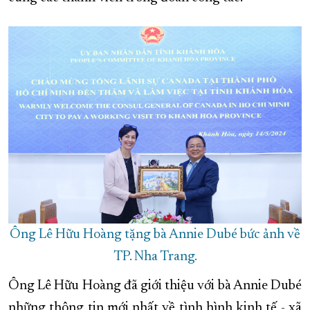
XÂY DỰNG KHÁNH HÒA TRỞ THÀNH THÀNH PHỐ TRỰC THUỘC 
ĐẠI HỘI ĐẢNG CÁC CẤP
TRANG CHỦ
VỀ BÁO KHÁNH HÒA
Ông Lê Hữu Hoàng tặng bà Annie Dubé bức ảnh về
TP. Nha Trang.
Ông Lê Hữu Hoàng đã giới thiệu với bà Annie Dubé
những thông tin mới nhất về tình hình kinh tế - xã