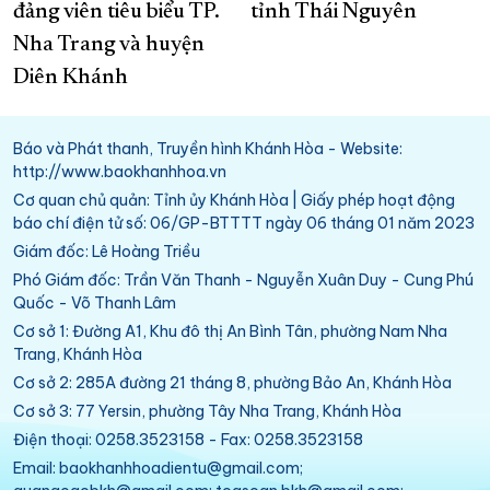
đảng viên tiêu biểu TP.
tỉnh Thái Nguyên
Nha Trang và huyện
Diên Khánh
Báo và Phát thanh, Truyền hình Khánh Hòa - Website:
http://www.baokhanhhoa.vn
Cơ quan chủ quản: Tỉnh ủy Khánh Hòa | Giấy phép hoạt động
báo chí điện tử số: 06/GP-BTTTT ngày 06 tháng 01 năm 2023
Giám đốc: Lê Hoàng Triều
Phó Giám đốc: Trần Văn Thanh - Nguyễn Xuân Duy - Cung Phú
Quốc - Võ Thanh Lâm
Cơ sở 1: Đường A1, Khu đô thị An Bình Tân, phường Nam Nha
Trang, Khánh Hòa
Cơ sở 2: 285A đường 21 tháng 8, phường Bảo An, Khánh Hòa
Cơ sở 3: 77 Yersin, phường Tây Nha Trang, Khánh Hòa
Điện thoại: 0258.3523158 - Fax: 0258.3523158
Email: baokhanhhoadientu@gmail.com;