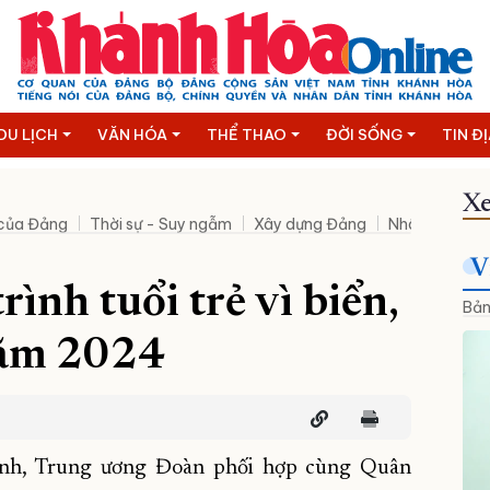
DU LỊCH
VĂN HÓA
THỂ THAO
ĐỜI SỐNG
TIN Đ
Xe
 của Đảng
Thời sự - Suy ngẫm
Xây dựng Đảng
Nhân sự mới
V
ình tuổi trẻ vì biển,
Bản
năm 2024
anh, Trung ương Đoàn phối hợp cùng Quân