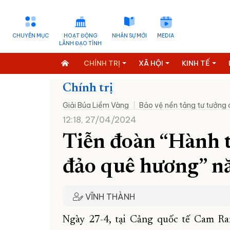
CHUYÊN MỤC
HOẠT ĐỘNG
NHÂN SỰ MỚI
MEDIA
LÃNH ĐẠO TỈNH
CHÍNH TRỊ
XÃ HỘI
KINH TẾ
Chính trị
Giải Búa Liềm Vàng
Bảo vệ nền tảng tư tưởng
12:18, 27/04/2024
Tiễn đoàn “Hành tr
đảo quê hương” 
VĨNH THÀNH
Ngày 27-4, tại Cảng quốc tế Cam R