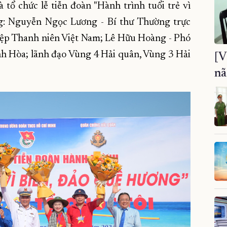
ổ chức lễ tiễn đoàn "Hành trình tuổi trẻ vì
ng: Nguyễn Ngọc Lương - Bí thư Thường trực
iệp Thanh niên Việt Nam; Lê Hữu Hoàng - Phó
 Hòa; lãnh đạo Vùng 4 Hải quân, Vùng 3 Hải
[V
nã