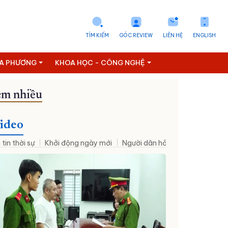
TÌM KIẾM
GÓC REVIEW
LIÊN HỆ
ENGLISH
ỊA PHƯƠNG
KHOA HỌC - CÔNG NGHỆ
m nhiều
Đưa NQ09 vào cuộc sống
ideo
 tin thời sự
Khởi động ngày mới
Người dân hỏi – Cơ quan nhà nư