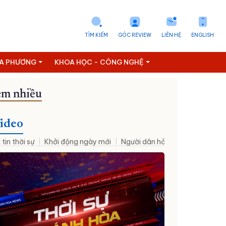
TÌM KIẾM
GÓC REVIEW
LIÊN HỆ
ENGLISH
ỊA PHƯƠNG
KHOA HỌC - CÔNG NGHỆ
m nhiều
Đưa NQ09 vào cuộc sống
ideo
 tin thời sự
Khởi động ngày mới
Người dân hỏi – Cơ quan nhà nư