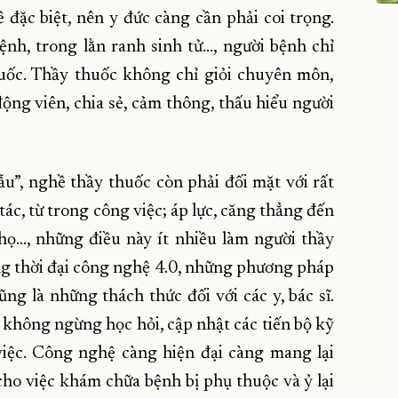
đặc biệt, nên y đức càng cần phải coi trọng.
nh, trong lằn ranh sinh tử…, người bệnh chỉ
uốc. Thầy thuốc không chỉ giỏi chuyên môn,
ộng viên, chia sẻ, cảm thông, thấu hiểu người
u”, nghề thầy thuốc còn phải đối mặt với rất
tác, từ trong công việc; áp lực, căng thẳng đến
họ…, những điều này ít nhiều làm người thầy
ong thời đại công nghệ 4.0, những phương pháp
ng là những thách thức đối với các y, bác sĩ.
i không ngừng học hỏi, cập nhật các tiến bộ kỹ
iệc. Công nghệ càng hiện đại càng mang lại
cho việc khám chữa bệnh bị phụ thuộc và ỷ lại