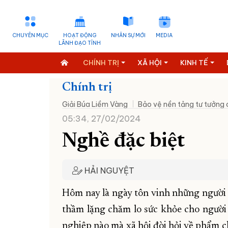
CHUYÊN MỤC
HOẠT ĐỘNG
NHÂN SỰ MỚI
MEDIA
LÃNH ĐẠO TỈNH
CHÍNH TRỊ
XÃ HỘI
KINH TẾ
Chính trị
Giải Búa Liềm Vàng
Bảo vệ nền tảng tư tưởng
05:34, 27/02/2024
Nghề đặc biệt
HẢI NGUYỆT
Hôm nay là ngày tôn vinh những người
thầm lặng chăm lo sức khỏe cho người d
nghiệp nào mà xã hội đòi hỏi về phẩm c