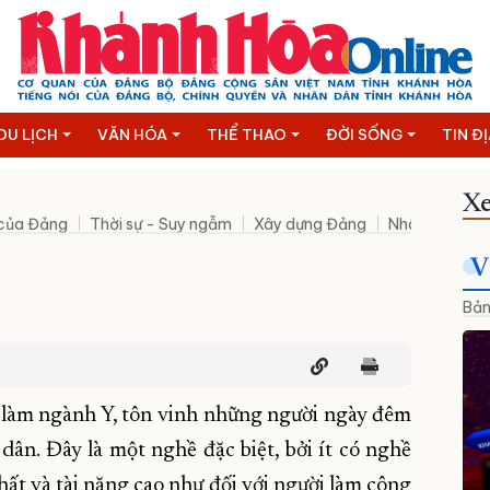
DU LỊCH
VĂN HÓA
THỂ THAO
ĐỜI SỐNG
TIN Đ
Xe
 của Đảng
Thời sự - Suy ngẫm
Xây dựng Đảng
Nhân sự mới
V
Bản
 làm ngành Y, tôn vinh những người ngày đêm
ân. Đây là một nghề đặc biệt, bởi ít có nghề
hất và tài năng cao như đối với người làm công