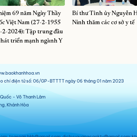
niệm 69 năm Ngày Thầy
Bí thư Tỉnh ủy Nguyễn H
ốc Việt Nam (27-2-1955
Ninh thăm các cơ sở y tế
7-2-2024): Tập trung đầu
phát triển mạnh ngành Y
/www.baokhanhhoa.vn
báo chí điện tử số: 06/GP-BTTTT ngày 06 tháng 01 năm 2023
ú Quốc - Võ Thanh Lâm
ang, Khánh Hòa
om; toasoan.bkh@gmail.com; dichvuquangcaoktv@gmail.com; kt