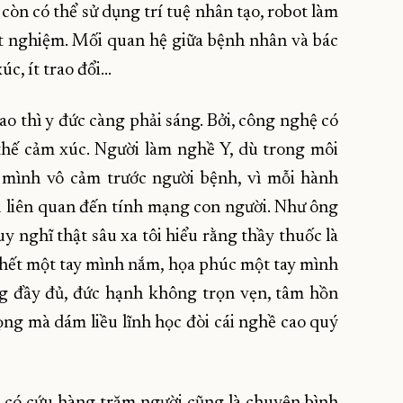
còn có thể sử dụng trí tuệ nhân tạo, robot làm
ét nghiệm. Mối quan hệ giữa bệnh nhân và bác
xúc, ít trao đổi…
 thì y đức càng phải sáng. Bởi, công nghệ có
thế cảm xúc. Người làm nghề Y, dù trong môi
mình vô cảm trước người bệnh, vì mỗi hành
 liên quan đến tính mạng con người. Như ông
y nghĩ thật sâu xa tôi hiểu rằng thầy thuốc là
chết một tay mình nắm, họa phúc một tay mình
ng đầy đủ, đức hạnh không trọn vẹn, tâm hồn
ng mà dám liều lĩnh học đòi cái nghề cao quý
n có cứu hàng trăm người cũng là chuyện bình