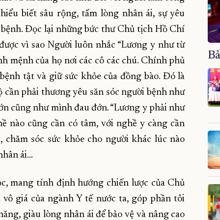
ự hiểu biết sâu rộng, tấm lòng nhân ái, sự yêu
 bệnh. Đọc lại những bức thư Chủ tịch Hồ Chí
 được vì sao Người luôn nhắc “Lương y như từ
Bả
ính mệnh của họ nơi các cô các chú. Chính phủ
bệnh tật và giữ sức khỏe của đồng bào. Đó là
bộ cần phải thương yêu săn sóc người bệnh như
đớn cũng như mình đau đớn. “Lương y phải như
hề nào cũng cần có tâm, với nghề y càng cần
i, chăm sóc sức khỏe cho người khác lúc nào
 nhân ái…
học, mang tính định hướng chiến lược của Chủ
 vô giá của ngành Y tế nước ta, góp phần tôi
năng, giàu lòng nhân ái để bảo vệ và nâng cao