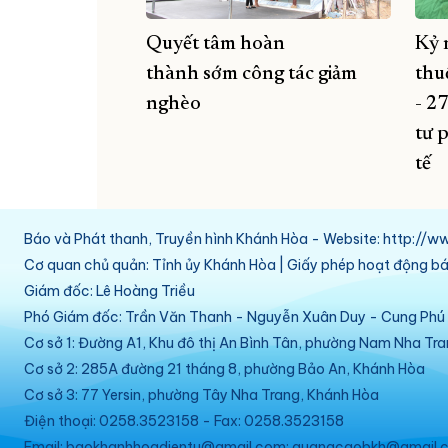
Quyết tâm hoàn
Kỷ 
thành sớm công tác giảm
thu
nghèo
- 2
tư 
tế
Báo và Phát thanh, Truyền hình Khánh Hòa - Website: http:/
Cơ quan chủ quản: Tỉnh ủy Khánh Hòa | Giấy phép hoạt động 
Giám đốc: Lê Hoàng Triều
Phó Giám đốc: Trần Văn Thanh - Nguyễn Xuân Duy - Cung Ph
Cơ sở 1: Đường A1, Khu đô thị An Bình Tân, phường Nam Nha Tr
Cơ sở 2: 285A đường 21 tháng 8, phường Bảo An, Khánh Hòa
Cơ sở 3: 77 Yersin, phường Tây Nha Trang, Khánh Hòa
Điện thoại: 0258.3523158 - Fax: 0258.3523158
Email: baokhanhhoadientu@gmail.com; quangcaobkh@gmail.c