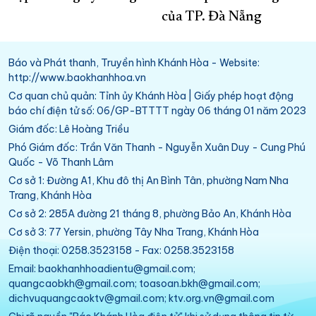
của TP. Đà Nẵng
Báo và Phát thanh, Truyền hình Khánh Hòa - Website:
http://www.baokhanhhoa.vn
Cơ quan chủ quản: Tỉnh ủy Khánh Hòa | Giấy phép hoạt động
báo chí điện tử số: 06/GP-BTTTT ngày 06 tháng 01 năm 2023
Giám đốc: Lê Hoàng Triều
Phó Giám đốc: Trần Văn Thanh - Nguyễn Xuân Duy - Cung Phú
Quốc - Võ Thanh Lâm
Cơ sở 1: Đường A1, Khu đô thị An Bình Tân, phường Nam Nha
Trang, Khánh Hòa
Cơ sở 2: 285A đường 21 tháng 8, phường Bảo An, Khánh Hòa
Cơ sở 3: 77 Yersin, phường Tây Nha Trang, Khánh Hòa
Điện thoại: 0258.3523158 - Fax: 0258.3523158
Email: baokhanhhoadientu@gmail.com;
quangcaobkh@gmail.com; toasoan.bkh@gmail.com;
dichvuquangcaoktv@gmail.com; ktv.org.vn@gmail.com