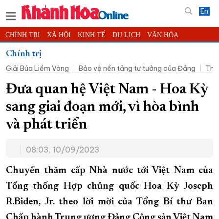
En
CHÍNH TRỊ
XÃ HỘI
KINH TẾ
DU LỊCH
VĂN HÓA
THỂ THAO
ĐỜI SỐNG
TIN ĐỊA PHƯƠNG
Chính trị
Giải Búa Liềm Vàng
Bảo vệ nền tảng tư tưởng của Đảng
Thờ
KHOA HỌC - CÔNG NGHỆ
PHÁP LUẬT
BẠN ĐỌC
PHÓNG SỰ
THẾ GIỚI
MULTIMEDIA
VIDEO
ĐỌC BÁO ONLINE
Đưa quan hệ Việt Nam - Hoa Kỳ
PODCAST
THÔNG TIN - QUẢNG CÁO
sang giai đoạn mới, vì hòa bình
QUY HOẠCH TỈNH KHÁNH HÒA
và phát triển
TRƯỜNG SA BIỂN ĐẢO QUÊ HƯƠNG
08:03, 10/09/2023
CHUNG TAY CẢI CÁCH HÀNH CHÍNH
XÂY DỰNG NÔNG THÔN MỚI
LỊCH CẮT ĐIỆN
Chuyến thăm cấp Nhà nước tới Việt Nam của
TÀU - XE - MÁY BAY
Tổng thống Hợp chủng quốc Hoa Kỳ Joseph
R.Biden, Jr. theo lời mời của Tổng Bí thư Ban
KỶ NIỆM 370 NĂM XÂY DỰNG VÀ PHÁT TRIỂN TỈNH KHÁNH HÒA
Chấp hành Trung ương Đảng Cộng sản Việt Nam
KHOẢNH KHẮC ĐẸP XỨ TRẦM