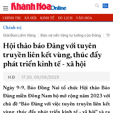
En
CHÍNH TRỊ
XÃ HỘI
KINH TẾ
DU LỊCH
VĂN HÓA
THỂ THAO
ĐỜI SỐNG
TIN ĐỊA PHƯƠNG
Chính trị
Giải Búa Liềm Vàng
Bảo vệ nền tảng tư tưởng của Đảng
Thờ
KHOA HỌC - CÔNG NGHỆ
PHÁP LUẬT
BẠN ĐỌC
PHÓNG SỰ
THẾ GIỚI
MULTIMEDIA
VIDEO
ĐỌC BÁO ONLINE
Hội thảo báo Đảng với tuyên
PODCAST
THÔNG TIN - QUẢNG CÁO
truyền liên kết vùng, thúc đẩy
QUY HOẠCH TỈNH KHÁNH HÒA
phát triển kinh tế - xã hội
TRƯỜNG SA BIỂN ĐẢO QUÊ HƯƠNG
H.Đ
17:20, 09/09/2023
CHUNG TAY CẢI CÁCH HÀNH CHÍNH
XÂY DỰNG NÔNG THÔN MỚI
LỊCH CẮT ĐIỆN
Ngày 9-9, Báo Đồng Nai tổ chức Hội thảo Báo
TÀU - XE - MÁY BAY
Đảng miền Đông Nam bộ mở rộng năm 2023 với
chủ đề “Báo Đảng với việc tuyên truyền liên kết
KỶ NIỆM 370 NĂM XÂY DỰNG VÀ PHÁT TRIỂN TỈNH KHÁNH HÒA
vùng, thúc đẩy phát triển kinh tế - xã hội” và ra
KHOẢNH KHẮC ĐẸP XỨ TRẦM