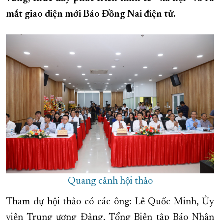
mắt giao diện mới Báo Đồng Nai điện tử.
XÂY DỰNG KHÁNH HÒA TRỞ THÀNH THÀNH PHỐ TRỰC THUỘC 
ĐẠI HỘI ĐẢNG CÁC CẤP
TRANG CHỦ
VỀ BÁO KHÁNH HÒA
Quang cảnh hội thảo
Tham dự hội thảo có các ông: Lê Quốc Minh, Ủy
viên Trung ương Đảng, Tổng Biên tập Báo Nhân