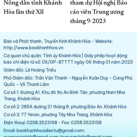
Nông dân tỉnh Khánh
tham dự Hội nghị Báo
Hòa lần thứ XII
cáo viên Trung ương
tháng 9-2023
Báo và Phát thanh, Truyền hình Khánh Hòa - Website:
http://www.baokhanhhoa.vn
Cơ quan chủ quản: Tỉnh ủy Khánh Hòa | Giấy phép hoạt động
báo chí điện tử số: 06/GP-BTTTT ngày 06 tháng 01 năm 2023
Giám đốc: Lê Hoàng Triều
Phó Giám đốc: Trần Văn Thanh - Nguyễn Xuân Duy - Cung Phú
Quốc - Võ Thanh Lâm
Cơ sở 1: Đường A1, Khu đô thị An Bình Tân, phường Nam Nha
Trang, Khánh Hòa
Cơ sở 2: 285A đường 21 tháng 8, phường Bảo An, Khánh Hòa
Cơ sở 3: 77 Yersin, phường Tây Nha Trang, Khánh Hòa
Điện thoại: 0258.3523158 - Fax: 0258.3523158
Email: baokhanhhoadientu@gmail.com;