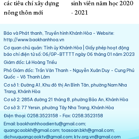
các tiêu chí xây dựng
sinh viên năm học 2020
nông thôn mới
- 2021
Báo và Phát thanh, Truyền hình Khánh Hòa - Website:
http://www.baokhanhhoa.vn
Cơ quan chủ quản: Tỉnh ủy Khánh Hòa | Giấy phép hoạt động
báo chí điện tử số: 06/GP-BTTTT ngày 06 tháng 01 năm 2023
Giám đốc: Lê Hoàng Triều
Phó Giám đốc: Trần Văn Thanh - Nguyễn Xuân Duy - Cung Phú
Quốc - Võ Thanh Lâm
Cơ sở 1: Đường A1, Khu đô thị An Bình Tân, phường Nam Nha
Trang, Khánh Hòa
Cơ sở 2: 285A đường 21 tháng 8, phường Bảo An, Khánh Hòa
Cơ sở 3: 77 Yersin, phường Tây Nha Trang, Khánh Hòa
Điện thoại: 0258.3523158 - Fax: 0258.3523158
Email: baokhanhhoadientu@gmail.com;
quangcaobkh@gmail.com; toasoan.bkh@gmail.com;
dichvuquangcaoktv@gmail.com; ktv.org.vn@gmail.com