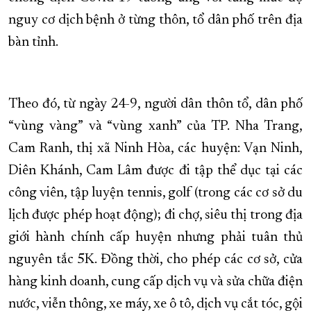
nguy cơ dịch bệnh ở từng thôn, tổ dân phố trên địa
XÂY DỰNG KHÁNH HÒA TRỞ THÀNH THÀNH PHỐ TRỰC THUỘC 
bàn tỉnh.
ĐẠI HỘI ĐẢNG CÁC CẤP
TRANG CHỦ
VỀ BÁO KHÁNH HÒA
Theo đó, từ ngày 24-9, người dân thôn tổ, dân phố
“vùng vàng” và “vùng xanh” của TP. Nha Trang,
Cam Ranh, thị xã Ninh Hòa, các huyện: Vạn Ninh,
Diên Khánh, Cam Lâm được đi tập thể dục tại các
công viên, tập luyện tennis, golf (trong các cơ sở du
lịch được phép hoạt động); đi chợ, siêu thị trong địa
giới hành chính cấp huyện nhưng phải tuân thủ
nguyên tắc 5K. Đồng thời, cho phép các cơ sở, cửa
hàng kinh doanh, cung cấp dịch vụ và sửa chữa điện
nước, viễn thông, xe máy, xe ô tô, dịch vụ cắt tóc, gội