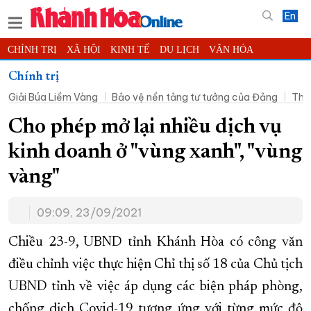
En
CHÍNH TRỊ
XÃ HỘI
KINH TẾ
DU LỊCH
VĂN HÓA
THỂ THAO
ĐỜI SỐNG
TIN ĐỊA PHƯƠNG
Chính trị
Giải Búa Liềm Vàng
Bảo vệ nền tảng tư tưởng của Đảng
Thờ
KHOA HỌC - CÔNG NGHỆ
PHÁP LUẬT
BẠN ĐỌC
PHÓNG SỰ
THẾ GIỚI
MULTIMEDIA
VIDEO
ĐỌC BÁO ONLINE
Cho phép mở lại nhiều dịch vụ
PODCAST
THÔNG TIN - QUẢNG CÁO
kinh doanh ở "vùng xanh", "vùng
QUY HOẠCH TỈNH KHÁNH HÒA
vàng"
TRƯỜNG SA BIỂN ĐẢO QUÊ HƯƠNG
09:09, 23/09/2021
CHUNG TAY CẢI CÁCH HÀNH CHÍNH
XÂY DỰNG NÔNG THÔN MỚI
LỊCH CẮT ĐIỆN
Chiều 23-9, UBND tỉnh Khánh Hòa có công văn
TÀU - XE - MÁY BAY
điều chỉnh việc thực hiện Chỉ thị số 18 của Chủ tịch
UBND tỉnh về việc áp dụng các biện pháp phòng,
KỶ NIỆM 370 NĂM XÂY DỰNG VÀ PHÁT TRIỂN TỈNH KHÁNH HÒA
chống dịch Covid-19 tương ứng với từng mức độ
KHOẢNH KHẮC ĐẸP XỨ TRẦM