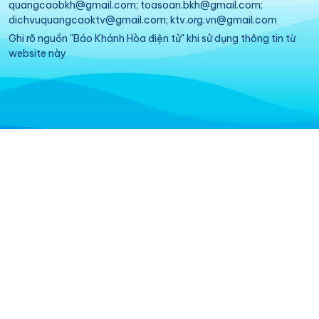
quangcaobkh@gmail.com; toasoan.bkh@gmail.com;
dichvuquangcaoktv@gmail.com; ktv.org.vn@gmail.com
Ghi rõ nguồn "Báo Khánh Hòa điện tử" khi sử dụng thông tin từ
website này