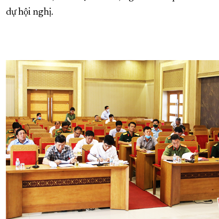
dự hội nghị.
XÂY DỰNG KHÁNH HÒA TRỞ THÀNH THÀNH PHỐ TRỰC THUỘC 
ĐẠI HỘI ĐẢNG CÁC CẤP
TRANG CHỦ
VỀ BÁO KHÁNH HÒA