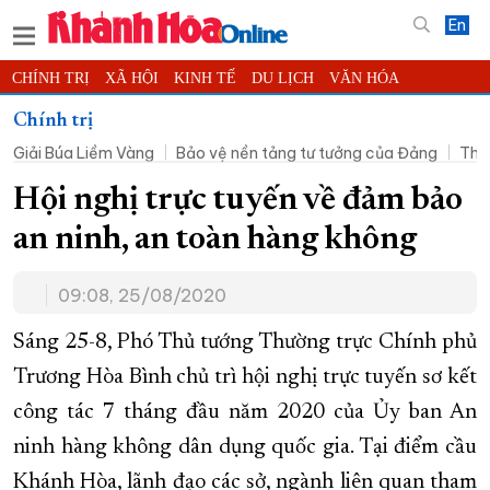
En
CHÍNH TRỊ
XÃ HỘI
KINH TẾ
DU LỊCH
VĂN HÓA
THỂ THAO
ĐỜI SỐNG
TIN ĐỊA PHƯƠNG
Chính trị
Giải Búa Liềm Vàng
Bảo vệ nền tảng tư tưởng của Đảng
Thờ
KHOA HỌC - CÔNG NGHỆ
PHÁP LUẬT
BẠN ĐỌC
PHÓNG SỰ
THẾ GIỚI
MULTIMEDIA
VIDEO
ĐỌC BÁO ONLINE
Hội nghị trực tuyến về đảm bảo
PODCAST
THÔNG TIN - QUẢNG CÁO
an ninh, an toàn hàng không
QUY HOẠCH TỈNH KHÁNH HÒA
09:08, 25/08/2020
TRƯỜNG SA BIỂN ĐẢO QUÊ HƯƠNG
CHUNG TAY CẢI CÁCH HÀNH CHÍNH
Sáng 25-8, Phó Thủ tướng Thường trực Chính phủ
Trương Hòa Bình chủ trì hội nghị trực tuyến sơ kết
XÂY DỰNG NÔNG THÔN MỚI
LỊCH CẮT ĐIỆN
công tác 7 tháng đầu năm 2020 của Ủy ban An
TÀU - XE - MÁY BAY
ninh hàng không dân dụng quốc gia. Tại điểm cầu
KỶ NIỆM 370 NĂM XÂY DỰNG VÀ PHÁT TRIỂN TỈNH KHÁNH HÒA
Khánh Hòa, lãnh đạo các sở, ngành liên quan tham
KHOẢNH KHẮC ĐẸP XỨ TRẦM