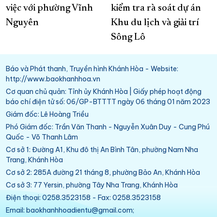
việc với phường Vĩnh
kiểm tra rà soát dự án
Nguyên
Khu du lịch và giải trí
Sông Lô
Báo và Phát thanh, Truyền hình Khánh Hòa - Website:
http://www.baokhanhhoa.vn
Cơ quan chủ quản: Tỉnh ủy Khánh Hòa | Giấy phép hoạt động
báo chí điện tử số: 06/GP-BTTTT ngày 06 tháng 01 năm 2023
Giám đốc: Lê Hoàng Triều
Phó Giám đốc: Trần Văn Thanh - Nguyễn Xuân Duy - Cung Phú
Quốc - Võ Thanh Lâm
Cơ sở 1: Đường A1, Khu đô thị An Bình Tân, phường Nam Nha
Trang, Khánh Hòa
Cơ sở 2: 285A đường 21 tháng 8, phường Bảo An, Khánh Hòa
Cơ sở 3: 77 Yersin, phường Tây Nha Trang, Khánh Hòa
Điện thoại: 0258.3523158 - Fax: 0258.3523158
Email: baokhanhhoadientu@gmail.com;