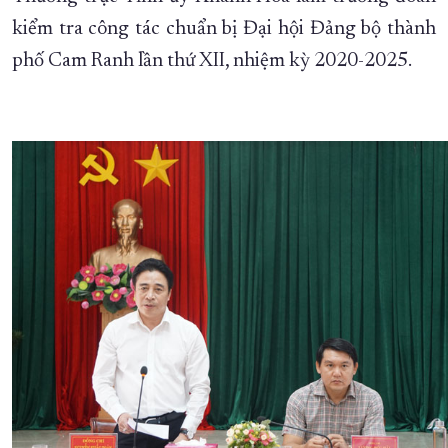
kiểm tra công tác chuẩn bị Đại hội Đảng bộ thành
XÂY DỰNG KHÁNH HÒA TRỞ THÀNH THÀNH PHỐ TRỰC THUỘC 
phố Cam Ranh lần thứ XII, nhiệm kỳ 2020-2025.
ĐẠI HỘI ĐẢNG CÁC CẤP
TRANG CHỦ
VỀ BÁO KHÁNH HÒA