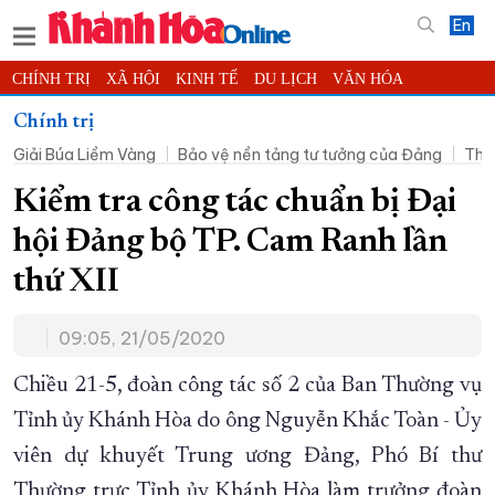
En
CHÍNH TRỊ
XÃ HỘI
KINH TẾ
DU LỊCH
VĂN HÓA
THỂ THAO
ĐỜI SỐNG
TIN ĐỊA PHƯƠNG
Chính trị
Giải Búa Liềm Vàng
Bảo vệ nền tảng tư tưởng của Đảng
Thờ
KHOA HỌC - CÔNG NGHỆ
PHÁP LUẬT
BẠN ĐỌC
PHÓNG SỰ
THẾ GIỚI
MULTIMEDIA
VIDEO
ĐỌC BÁO ONLINE
Kiểm tra công tác chuẩn bị Đại
PODCAST
THÔNG TIN - QUẢNG CÁO
hội Đảng bộ TP. Cam Ranh lần
QUY HOẠCH TỈNH KHÁNH HÒA
thứ XII
TRƯỜNG SA BIỂN ĐẢO QUÊ HƯƠNG
09:05, 21/05/2020
CHUNG TAY CẢI CÁCH HÀNH CHÍNH
XÂY DỰNG NÔNG THÔN MỚI
LỊCH CẮT ĐIỆN
Chiều 21-5, đoàn công tác số 2 của Ban Thường vụ
TÀU - XE - MÁY BAY
Tỉnh ủy Khánh Hòa do ông Nguyễn Khắc Toàn - Ủy
viên dự khuyết Trung ương Đảng, Phó Bí thư
KỶ NIỆM 370 NĂM XÂY DỰNG VÀ PHÁT TRIỂN TỈNH KHÁNH HÒA
Thường trực Tỉnh ủy Khánh Hòa làm trưởng đoàn
KHOẢNH KHẮC ĐẸP XỨ TRẦM