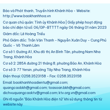
Báo và Phát thanh, Truyền hình Khánh Hòa - Website:
http://www.baokhanhhoa.vn
Cơ quan chủ quản: Tỉnh ủy Khánh Hòa | Giấy phép hoạt động
báo chí điện tử số: 06/GP-BTTTT ngày 06 tháng 01 năm 2023
Giám đốc: Lê Hoàng Triều
Phó Giám đốc: Trần Văn Thanh - Nguyễn Xuân Duy - Cung Phú
Quốc - Võ Thanh Lâm
Cơ sở 1: Đường A1, Khu đô thị An Bình Tân, phường Nam Nha
Trang, Khánh Hòa
Cơ sở 2: 285A đường 21 tháng 8, phường Bảo An, Khánh Hòa
Cơ sở 3: 77 Yersin, phường Tây Nha Trang, Khánh Hòa
Điện thoại: 0258.3523158 - Fax: 0258.3523158
Email: baokhanhhoadientu@gmail.com;
quangcaobkh@gmail.com; toasoan.bkh@gmail.com;
dichvuquangcaoktv@gmail.com; ktv.org.vn@gmail.com
Ghi rõ nguồn "Báo Khánh Hòa điện tử" khi sử dụng thông tin từ
website này