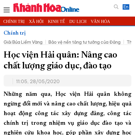
En
CHÍNH TRỊ
XÃ HỘI
KINH TẾ
DU LỊCH
VĂN HÓA
THỂ THAO
ĐỜI SỐNG
TIN ĐỊA PHƯƠNG
Chính trị
Giải Búa Liềm Vàng
Bảo vệ nền tảng tư tưởng của Đảng
Thờ
KHOA HỌC - CÔNG NGHỆ
PHÁP LUẬT
BẠN ĐỌC
PHÓNG SỰ
THẾ GIỚI
MULTIMEDIA
VIDEO
ĐỌC BÁO ONLINE
Học viện Hải quân: Nâng cao
PODCAST
THÔNG TIN - QUẢNG CÁO
chất lượng giáo dục, đào tạo
QUY HOẠCH TỈNH KHÁNH HÒA
11:05, 28/05/2020
TRƯỜNG SA BIỂN ĐẢO QUÊ HƯƠNG
CHUNG TAY CẢI CÁCH HÀNH CHÍNH
Những năm qua, Học viện Hải quân không
ngừng đổi mới và nâng cao chất lượng, hiệu quả
XÂY DỰNG NÔNG THÔN MỚI
LỊCH CẮT ĐIỆN
hoạt động công tác xây dựng đảng, công tác
TÀU - XE - MÁY BAY
chính trị trong nhiệm vụ giáo dục đào tạo và
KỶ NIỆM 370 NĂM XÂY DỰNG VÀ PHÁT TRIỂN TỈNH KHÁNH HÒA
nghiên cứu khoa học, góp phần xây dựng học
KHOẢNH KHẮC ĐẸP XỨ TRẦM