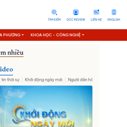
TÌM KIẾM
GÓC REVIEW
LIÊN HỆ
ENGLISH
ỊA PHƯƠNG
KHOA HỌC - CÔNG NGHỆ
m nhiều
Đưa NQ09 vào cuộc sống
ideo
 tin thời sự
Khởi động ngày mới
Người dân hỏi – Cơ quan nhà nư