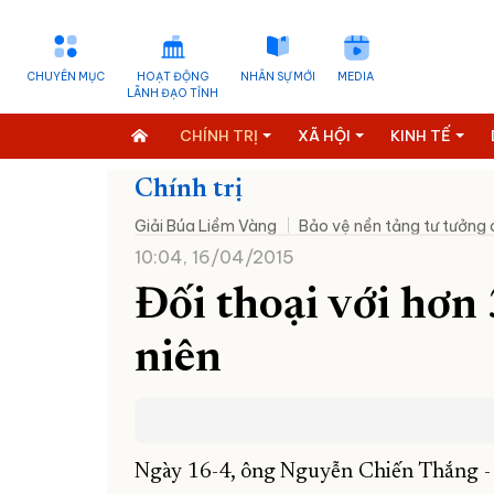
CHUYÊN MỤC
HOẠT ĐỘNG
NHÂN SỰ MỚI
MEDIA
LÃNH ĐẠO TỈNH
CHÍNH TRỊ
XÃ HỘI
KINH TẾ
Chính trị
Giải Búa Liềm Vàng
Bảo vệ nền tảng tư tưởng
10:04, 16/04/2015
Đối thoại với hơn
niên
Ngày 16-4, ông Nguyễn Chiến Thắng -