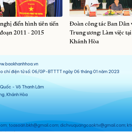
 nghị điển hình tiên tiến
Đoàn công tác Ban Dân 
i đoạn 2011 - 2015
Trung ương: Làm việc tại
Khánh Hòa
/www.baokhanhhoa.vn
báo chí điện tử số: 06/GP-BTTTT ngày 06 tháng 01 năm 2023
ú Quốc - Võ Thanh Lâm
ang, Khánh Hòa
om; toasoan.bkh@gmail.com; dichvuquangcaoktv@gmail.com; kt