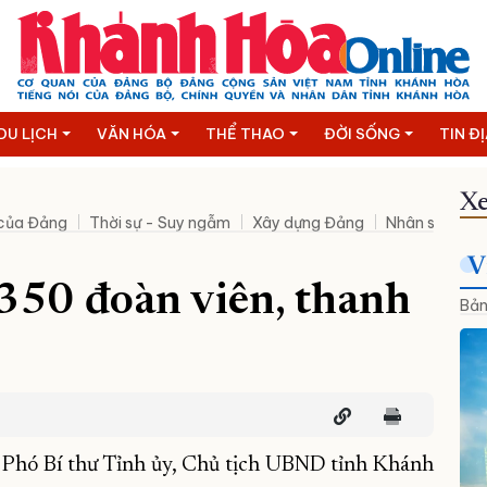
DU LỊCH
VĂN HÓA
THỂ THAO
ĐỜI SỐNG
TIN Đ
Xe
 của Đảng
Thời sự - Suy ngẫm
Xây dựng Đảng
Nhân sự mới
V
 350 đoàn viên, thanh
Bản
 Phó Bí thư Tỉnh ủy, Chủ tịch UBND tỉnh Khánh