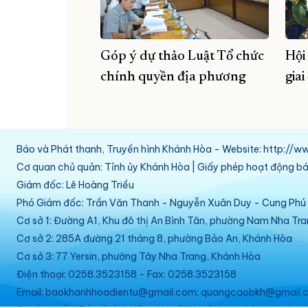
Góp ý dự thảo Luật Tổ chức
Hội
chính quyền địa phương
gia
Báo và Phát thanh, Truyền hình Khánh Hòa - Website: http:/
Cơ quan chủ quản: Tỉnh ủy Khánh Hòa | Giấy phép hoạt động 
Giám đốc: Lê Hoàng Triều
Phó Giám đốc: Trần Văn Thanh - Nguyễn Xuân Duy - Cung Ph
Cơ sở 1: Đường A1, Khu đô thị An Bình Tân, phường Nam Nha Tr
Cơ sở 2: 285A đường 21 tháng 8, phường Bảo An, Khánh Hòa
Cơ sở 3: 77 Yersin, phường Tây Nha Trang, Khánh Hòa
Điện thoại: 0258.3523158 - Fax: 0258.3523158
Email: baokhanhhoadientu@gmail.com; quangcaobkh@gmail.c