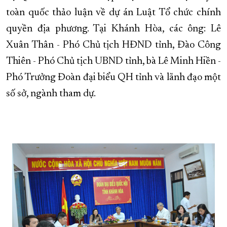
toàn quốc thảo luận về dự án Luật Tổ chức chính
XÂY DỰNG KHÁNH HÒA TRỞ THÀNH THÀNH PHỐ TRỰC THUỘC 
quyền địa phương. Tại Khánh Hòa, các ông: Lê
ĐẠI HỘI ĐẢNG CÁC CẤP
TRANG CHỦ
VỀ BÁO KHÁNH HÒA
Xuân Thân - Phó Chủ tịch HĐND tỉnh, Đào Công
Thiên - Phó Chủ tịch UBND tỉnh, bà Lê Minh Hiền -
Phó Trưởng Đoàn đại biểu QH tỉnh và lãnh đạo một
số sở, ngành tham dự.