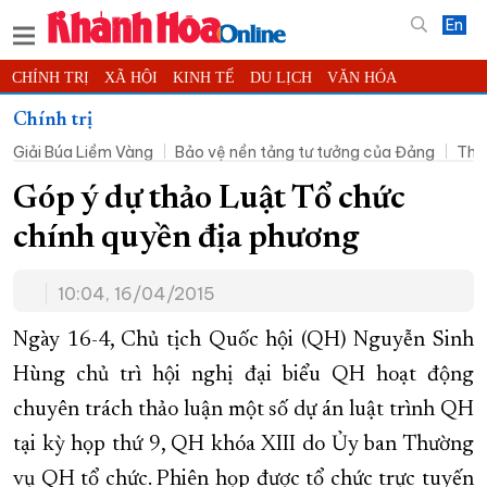
En
CHÍNH TRỊ
XÃ HỘI
KINH TẾ
DU LỊCH
VĂN HÓA
THỂ THAO
ĐỜI SỐNG
TIN ĐỊA PHƯƠNG
Chính trị
Giải Búa Liềm Vàng
Bảo vệ nền tảng tư tưởng của Đảng
Thờ
KHOA HỌC - CÔNG NGHỆ
PHÁP LUẬT
BẠN ĐỌC
PHÓNG SỰ
THẾ GIỚI
MULTIMEDIA
VIDEO
ĐỌC BÁO ONLINE
Góp ý dự thảo Luật Tổ chức
PODCAST
THÔNG TIN - QUẢNG CÁO
chính quyền địa phương
QUY HOẠCH TỈNH KHÁNH HÒA
10:04, 16/04/2015
TRƯỜNG SA BIỂN ĐẢO QUÊ HƯƠNG
CHUNG TAY CẢI CÁCH HÀNH CHÍNH
Ngày 16-4, Chủ tịch Quốc hội (QH) Nguyễn Sinh
Hùng chủ trì hội nghị đại biểu QH hoạt động
XÂY DỰNG NÔNG THÔN MỚI
LỊCH CẮT ĐIỆN
chuyên trách thảo luận một số dự án luật trình QH
TÀU - XE - MÁY BAY
tại kỳ họp thứ 9, QH khóa XIII do Ủy ban Thường
KỶ NIỆM 370 NĂM XÂY DỰNG VÀ PHÁT TRIỂN TỈNH KHÁNH HÒA
vụ QH tổ chức. Phiên họp được tổ chức trực tuyến
KHOẢNH KHẮC ĐẸP XỨ TRẦM