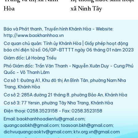
Hòa
xã Ninh Tây
Báo và Phát thanh, Truyền hình Khánh Hòa - Website:
http://www.baokhanhhoa.vn
Cơ quan chủ quản: Tỉnh ủy Khánh Hòa | Giấy phép hoạt động
báo chí điện tử số: 06/GP-BTTTT ngày 06 tháng 01 năm 2023
Giám đốc: Lê Hoàng Triều
Phó Giám đốc: Trần Văn Thanh - Nguyễn Xuân Duy - Cung Phú
Quốc - Võ Thanh Lâm
Cơ sở 1: Đường A1, Khu đô thị An Bình Tân, phường Nam Nha
Trang, Khánh Hòa
Cơ sở 2: 285A đường 21 tháng 8, phường Bảo An, Khánh Hòa
Cơ sở 3: 77 Yersin, phường Tây Nha Trang, Khánh Hòa
Điện thoại: 0258.3523158 - Fax: 0258.3523158
Email: baokhanhhoadientu@gmail.com;
quangcaobkh@gmail.com; toasoan.bkh@gmail.com;
dichvuquangcaoktv@gmail.com; ktv.org.vn@gmail.com