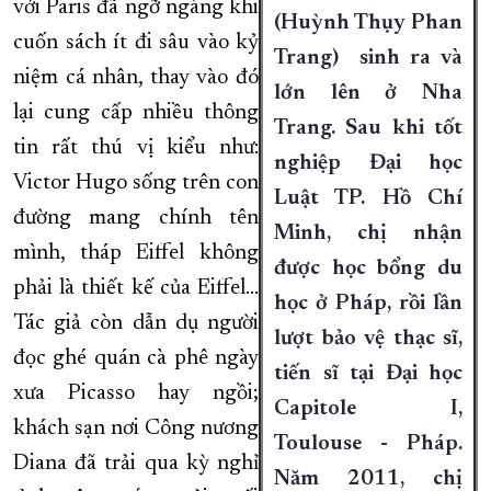
với Paris đã ngỡ ngàng khi
(Huỳnh Thụy Phan
cuốn sách ít đi sâu vào kỷ
Trang) sinh ra và
niệm cá nhân, thay vào đó
lớn lên ở Nha
lại cung cấp nhiều thông
Trang. Sau khi tốt
tin rất thú vị kiểu như:
nghiệp Đại học
Victor Hugo sống trên con
Luật TP. Hồ Chí
đường mang chính tên
Minh, chị nhận
mình, tháp Eiffel không
được học bổng du
phải là thiết kế của Eiffel...
học ở Pháp, rồi lần
Tác giả còn dẫn dụ người
lượt bảo vệ thạc sĩ,
đọc ghé quán cà phê ngày
tiến sĩ tại Đại học
xưa Picasso hay ngồi;
Capitole I,
khách sạn nơi Công nương
Toulouse - Pháp.
Diana đã trải qua kỳ nghỉ
Năm 2011, chị