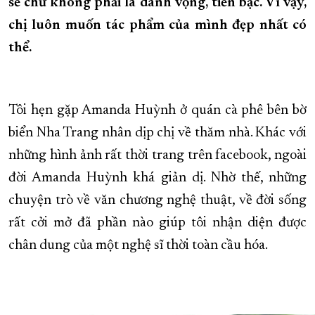
sẻ chứ không phải là danh vọng, tiền bạc. Vì vậy,
XÂY DỰNG KHÁNH HÒA TRỞ THÀNH THÀNH PHỐ TRỰC THUỘC 
chị luôn muốn tác phẩm của mình đẹp nhất có
ĐẠI HỘI ĐẢNG CÁC CẤP
thể.
TRANG CHỦ
VỀ BÁO KHÁNH HÒA
Tôi hẹn gặp Amanda Huỳnh ở quán cà phê bên bờ
biển Nha Trang nhân dịp chị về thăm nhà. Khác với
những hình ảnh rất thời trang trên facebook, ngoài
đời Amanda Huỳnh khá giản dị. Nhờ thế, những
chuyện trò về văn chương nghệ thuật, về đời sống
rất cởi mở đã phần nào giúp tôi nhận diện được
chân dung của một nghệ sĩ thời toàn cầu hóa.