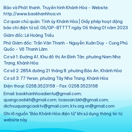
Báo và Phát thanh, Truyền hình Khánh Hòa - Website:
http://www.baokhanhhoa.vn
Cơ quan chủ quản: Tỉnh ủy Khánh Hòa | Giấy phép hoạt động
báo chí điện tử số: 06/GP-BTTTT ngày 06 tháng 01 năm 2023
Giám đốc: Lê Hoàng Triều
Phó Giám đốc: Trần Văn Thanh - Nguyễn Xuân Duy - Cung Phú
Quốc - Võ Thanh Lâm
Cơ sở 1: Đường A1, Khu đô thị An Bình Tân, phường Nam Nha
Trang, Khánh Hòa
Cơ sở 2: 285A đường 21 tháng 8, phường Bảo An, Khánh Hòa
Cơ sở 3: 77 Yersin, phường Tây Nha Trang, Khánh Hòa
Điện thoại: 0258.3523158 - Fax: 0258.3523158
Email: baokhanhhoadientu@gmail.com;
quangcaobkh@gmail.com; toasoan.bkh@gmail.com;
dichvuquangcaoktv@gmail.com; ktv.org.vn@gmail.com
Ghi rõ nguồn "Báo Khánh Hòa điện tử" khi sử dụng thông tin từ
website này