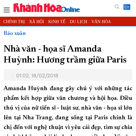
En
CHÍNH TRỊ
XÃ HỘI
KINH TẾ
DU LỊCH
VĂN HÓA
THỂ THAO
ĐỜI SỐNG
TIN ĐỊA PHƯƠNG
Báo xuân
KHOA HỌC - CÔNG NGHỆ
PHÁP LUẬT
BẠN ĐỌC
PHÓNG SỰ
Nhà văn - họa sĩ Amanda
THẾ GIỚI
MULTIMEDIA
VIDEO
ĐỌC BÁO ONLINE
Huỳnh: Hương trầm giữa Paris
PODCAST
THÔNG TIN - QUẢNG CÁO
QUY HOẠCH TỈNH KHÁNH HÒA
01:02, 18/02/2018
TRƯỜNG SA BIỂN ĐẢO QUÊ HƯƠNG
Amanda Huỳnh đang gây chú ý với những tác
CHUNG TAY CẢI CÁCH HÀNH CHÍNH
phẩm kết hợp giữa văn chương và hội họa. Điều
XÂY DỰNG NÔNG THÔN MỚI
LỊCH CẮT ĐIỆN
thú vị của nữ tiến sĩ - luật sư, nhà văn - họa sĩ lớn
TÀU - XE - MÁY BAY
lên tại Nha Trang, đang sống tại Paris chính là
KỶ NIỆM 370 NĂM XÂY DỰNG VÀ PHÁT TRIỂN TỈNH KHÁNH HÒA
chị đến với nghệ thuật vì yêu cái đẹp, tìm sự chia
KHOẢNH KHẮC ĐẸP XỨ TRẦM