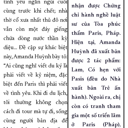
tình yêu ngắn ngủi cuối
nhận được Chứng
cùng trước khi chết; nhà
chỉ hành nghề luật
thờ cổ xưa nhất thủ đô nơi
sư của Tòa phúc
vẫn còn một đáy giếng
thẩm Paris, Pháp.
chứa dòng nước thần kỳ
Hiện tại, Amanda
diệu… Đề cập sự khác biệt
Huỳnh đã xuất bản
này, Amanda Huỳnh bày tỏ:
được 2 tác phẩm:
“Ai cũng nghĩ viết du ký là
Lam, Có hẹn với
phải viết về kỷ niệm, đặc
Pasis (đều do Nhà
biệt đến Paris thì phải viết
xuất bản Trẻ ấn
về tình yêu. Khi đi du lịch,
hành). Ngoài ra, chị
tôi thường không chọn
còn có tranh tham
cách đi tour mà tự đi, sống
gia một số triển lãm
cùng người bản địa để
ở Paris (Pháp),