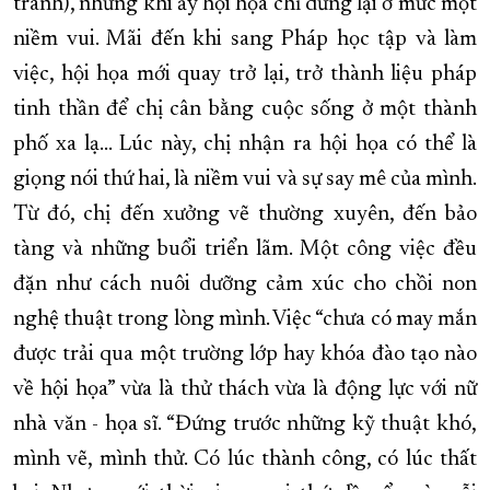
tranh), nhưng khi ấy hội họa chỉ dừng lại ở mức một
niềm vui. Mãi đến khi sang Pháp học tập và làm
việc, hội họa mới quay trở lại, trở thành liệu pháp
tinh thần để chị cân bằng cuộc sống ở một thành
phố xa lạ... Lúc này, chị nhận ra hội họa có thể là
giọng nói thứ hai, là niềm vui và sự say mê của mình.
Từ đó, chị đến xưởng vẽ thường xuyên, đến bảo
tàng và những buổi triển lãm. Một công việc đều
đặn như cách nuôi dưỡng cảm xúc cho chồi non
nghệ thuật trong lòng mình. Việc “chưa có may mắn
được trải qua một trường lớp hay khóa đào tạo nào
về hội họa” vừa là thử thách vừa là động lực với nữ
nhà văn - họa sĩ. “Đứng trước những kỹ thuật khó,
mình vẽ, mình thử. Có lúc thành công, có lúc thất