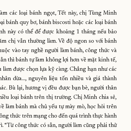
làm các loại bánh ngọt, Tết này, chị Tùng Minh
ại bánh quy bơ, bánh biscosti hoặc các loại bánh
bánh này có thể để được khoảng 1 tháng nếu bảo
năm chị vẫn thường làm. Về độ ngon so với bánh
huộc vào tay nghề người làm bánh, công thức và
ẵn thì bánh tự làm không lợi hơn về mặt kinh tế,
ệu làm được chọn lựa kỹ càng. Chẳng hạn như các
hân dừa..., nguyên liệu tốn nhiều và giá thành
ác. Bù lại, hương vị đều được bạn bè, người thân
ều loại bánh trên thị trường. Chị Minh chia sẻ,
về làm bánh mà chủ yếu tự mày mò, học hỏi trên
công thức trên mạng cho đến quá trình thực hành
rì. “Từ công thức có sẵn, người làm cũng phải thử