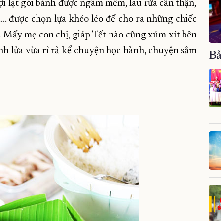
ợi lạt gói bánh được ngâm mềm, lau rửa cẩn thận,
u… được chọn lựa khéo léo để cho ra những chiếc
. Mấy mẹ con chị, giáp Tết nào cũng xúm xít bên
anh lửa vừa rỉ rả kể chuyện học hành, chuyện sắm
Bả