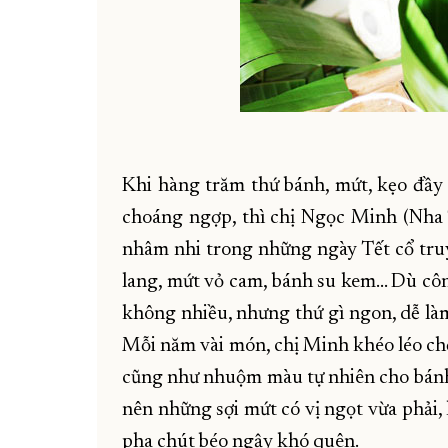
Khi hàng trăm thứ bánh, mứt, kẹo đầy
choáng ngợp, thì chị Ngọc Minh (Nha T
nhâm nhi trong những ngày Tết cổ truy
lang, mứt vỏ cam, bánh su kem… Dù côn
không nhiều, nhưng thứ gì ngon, dễ làm
Mỗi năm vài món, chị Minh khéo léo chọn
cũng như nhuộm màu tự nhiên cho bánh 
nên những sợi mứt có vị ngọt vừa phải, 
pha chút béo ngậy khó quên.