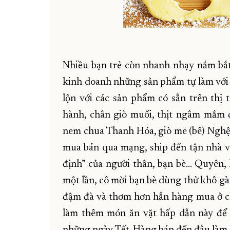
Nhiều bạn trẻ còn nhanh nhạy nắm b
kinh doanh những sản phẩm tự làm với 
lộn với các sản phẩm có sẵn trên thị 
hành, chân giò muối, thịt ngâm mắm 
nem chua Thanh Hóa, giò me (bê) Nghệ 
mua bán qua mạng, ship đến tận nhà v
định” của người thân, bạn bè... Quyên,
một lần, cô mời bạn bè dùng thử khô gà
đậm đà và thơm hơn hẳn hàng mua ở ch
làm thêm món ăn vặt hấp dẫn này để 
những ngày Tết. Hàng bán đến đâu làm 