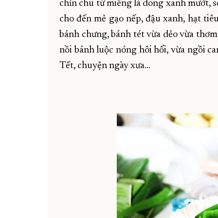
chỉn chu từ miếng lá dong xanh mướt, s
cho đến mẻ gạo nếp, đậu xanh, hạt tiê
bánh chưng, bánh tét vừa dẻo vừa thơm
nồi bánh luộc nóng hôi hổi, vừa ngồi c
Tết, chuyện ngày xưa…