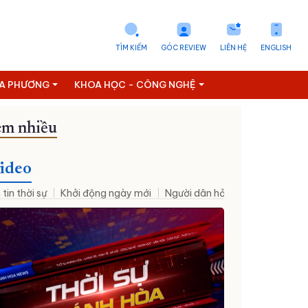
TÌM KIẾM
GÓC REVIEW
LIÊN HỆ
ENGLISH
ỊA PHƯƠNG
KHOA HỌC - CÔNG NGHỆ
m nhiều
ideo
 tin thời sự
Khởi động ngày mới
Người dân hỏi – Cơ quan nhà nư