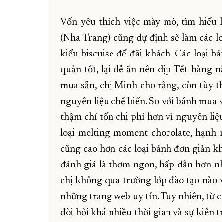
Vốn yêu thích việc mày mò, tìm hiểu 
(Nha Trang) cũng dự định sẽ làm các lo
kiểu biscuise để đãi khách. Các loại 
quản tốt, lại dễ ăn nên dịp Tết hàng 
mua sẵn, chị Minh cho rằng, còn tùy t
nguyên liệu chế biến. So với bánh mua s
thậm chí tốn chi phí hơn vì nguyên li
loại melting moment chocolate, hạnh n
cũng cao hơn các loại bánh đơn giản kh
đánh giá là thơm ngon, hấp dẫn hơn nhi
chị không qua trường lớp đào tạo nào 
những trang web uy tín. Tuy nhiên, từ 
đòi hỏi khá nhiều thời gian và sự kiên t