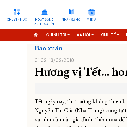
CHUYÊN MỤC
HOẠT ĐỘNG
NHÂN SỰ MỚI
MEDIA
LÃNH ĐẠO TỈNH
CHÍNH TRỊ
XÃ HỘI
KINH TẾ
Báo xuân
01:02, 18/02/2018
Hương vị Tết… h
Tết ngày nay, thị trường không thiếu b
Nguyễn Thị Cúc (Nha Trang) cũng tự ta
vụ nhu cầu của gia đình, thêm nữa để