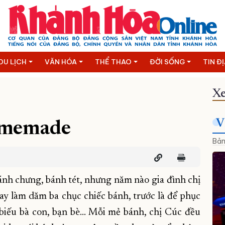
DU LỊCH
VĂN HÓA
THỂ THAO
ĐỜI SỐNG
TIN Đ
Xe
V
omemade
Bản
ánh chưng, bánh tét, nhưng năm nào gia đình chị
y làm dăm ba chục chiếc bánh, trước là để phục
 biếu bà con, bạn bè… Mỗi mẻ bánh, chị Cúc đều