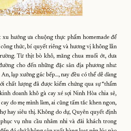
ắt xu hướng ưa chuộng thực phẩm homemade để
công thức, bí quyết riêng và hương vị không lẫn
trường. Từ thịt bò khô, măng chua muối ớt, dưa
đường cho đến những đặc sản địa phương như:
An, lạp xưởng gác bếp…, nay đều có thể dễ dàng
ới chất lượng đã được kiểm chứng qua sự “thẩm
 kinh doanh khô gà cay xé sợi Ninh Hòa chia sẻ,
 cay do mẹ mình làm, ai cũng tấm tắc khen ngon,
ợ hay siêu thị. Không do dự, Quyên quyết định
phục vụ nhu cầu nhâm nhi và đãi khách trong
đến đó chứ không sản xuất hàng loạt nên lúc nào