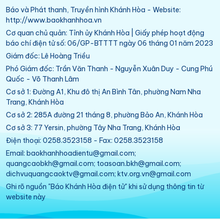
Báo và Phát thanh, Truyền hình Khánh Hòa - Website:
http://www.baokhanhhoa.vn
Cơ quan chủ quản: Tỉnh ủy Khánh Hòa | Giấy phép hoạt động
báo chí điện tử số: 06/GP-BTTTT ngày 06 tháng 01 năm 2023
Giám đốc: Lê Hoàng Triều
Phó Giám đốc: Trần Văn Thanh - Nguyễn Xuân Duy - Cung Phú
Quốc - Võ Thanh Lâm
Cơ sở 1: Đường A1, Khu đô thị An Bình Tân, phường Nam Nha
Trang, Khánh Hòa
Cơ sở 2: 285A đường 21 tháng 8, phường Bảo An, Khánh Hòa
Cơ sở 3: 77 Yersin, phường Tây Nha Trang, Khánh Hòa
Điện thoại: 0258.3523158 - Fax: 0258.3523158
Email: baokhanhhoadientu@gmail.com;
quangcaobkh@gmail.com; toasoan.bkh@gmail.com;
dichvuquangcaoktv@gmail.com; ktv.org.vn@gmail.com
Ghi rõ nguồn "Báo Khánh Hòa điện tử" khi sử dụng thông tin từ
website này