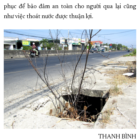
phục để bảo đảm an toàn cho người qua lại cũng
XÂY DỰNG KHÁNH HÒA TRỞ THÀNH THÀNH PHỐ TRỰC THUỘC 
như việc thoát nước được thuận lợi.
ĐẠI HỘI ĐẢNG CÁC CẤP
TRANG CHỦ
VỀ BÁO KHÁNH HÒA
THANH BÌNH