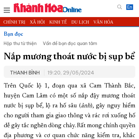
En
CHÍNH TRỊ
XÃ HỘI
KINH TẾ
DU LỊCH
VĂN HÓA
THỂ THAO
ĐỜI SỐNG
TIN ĐỊA PHƯƠNG
Bạn đọc
Hộp thư từ thiện
Vấn đề bạn đọc quan tâm
KHOA HỌC - CÔNG NGHỆ
PHÁP LUẬT
BẠN ĐỌC
PHÓNG SỰ
THẾ GIỚI
MULTIMEDIA
VIDEO
ĐỌC BÁO ONLINE
Nắp mương thoát nước bị sụp bể
PODCAST
THÔNG TIN - QUẢNG CÁO
THANH BÌNH
19:20, 29/05/2024
QUY HOẠCH TỈNH KHÁNH HÒA
Trên Quốc lộ 1, đoạn qua xã Cam Thành Bắc,
TRƯỜNG SA BIỂN ĐẢO QUÊ HƯƠNG
huyện Cam Lâm có một số nắp đậy mương thoát
CHUNG TAY CẢI CÁCH HÀNH CHÍNH
nước bị sụp bể, lộ ra hố sâu (
ảnh
), gây nguy hiểm
XÂY DỰNG NÔNG THÔN MỚI
LỊCH CẮT ĐIỆN
cho người tham gia giao thông và rác rơi xuống hố
TÀU - XE - MÁY BAY
dễ gây tắc nghẽn dòng chảy. Rất mong chính quyền
KỶ NIỆM 370 NĂM XÂY DỰNG VÀ PHÁT TRIỂN TỈNH KHÁNH HÒA
địa phương và cơ quan chức năng kiểm tra, khắc
KHOẢNH KHẮC ĐẸP XỨ TRẦM