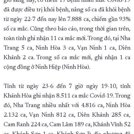
giờ sáng nay, có thêm 17 bệnh nhân mắc Covid-19
đã được điều trị khỏi bệnh, nâng số ca đã khỏi bệnh
XÂY DỰNG KHÁNH HÒA TRỞ THÀNH THÀNH PHỐ TRỰC THUỘC 
từ ngày 22-7 đến nay lên 7.888 ca, chiếm gần 93%
ĐẠI HỘI ĐẢNG CÁC CẤP
TRANG CHỦ
VỀ BÁO KHÁNH HÒA
số ca mắc. Cũng theo báo cáo, trong thời gian trên,
toàn tỉnh ghi nhận 11 ca mắc mới. Trong đó, tại Nha
Trang 5 ca, Ninh Hòa 3 ca, Vạn Ninh 1 ca, Diên
Khánh 2 ca. Trong số ca mắc mới, ghi nhận 1 ca
cộng đồng ở Ninh Hiệp (Ninh Hòa).
Tính từ ngày 23-6 đến 7 giờ ngày 19-10, tỉnh
Khánh Hòa ghi nhận 8.511 ca mắc Covid-19. Trong
đó, Nha Trang nhiều nhất với 4.816 ca, Ninh Hòa
2.132 ca, Vạn Ninh 812 ca, Diên Khánh 285 ca,
Cam Ranh 224 ca, Cam Lâm 189 ca, Khánh Vĩnh 52