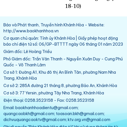
18-10)
Báo và Phát thanh, Truyền hình Khánh Hòa - Website:
http://www.baokhanhhoa.vn
Cơ quan chủ quản: Tỉnh ủy Khánh Hòa | Giấy phép hoạt động
báo chí điện tử số: 06/GP-BTTTT ngày 06 tháng 01 năm 2023
Giám đốc: Lê Hoàng Triều
Phó Giám đốc: Trần Văn Thanh - Nguyễn Xuân Duy - Cung Phú
Quốc - Võ Thanh Lâm
Cơ sở 1: Đường A1, Khu đô thị An Bình Tân, phường Nam Nha
Trang, Khánh Hòa
Cơ sở 2: 285A đường 21 tháng 8, phường Bảo An, Khánh Hòa
Cơ sở 3: 77 Yersin, phường Tây Nha Trang, Khánh Hòa
Điện thoại: 0258.3523158 - Fax: 0258.3523158
Email: baokhanhhoadientu@gmail.com;
quangcaobkh@gmail.com; toasoan.bkh@gmail.com;
dichvuquangcaoktv@gmail.com; ktv.org.vn@gmail.com