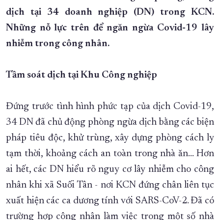
dịch tại 34 doanh nghiệp (DN) trong KCN.
XÂY DỰNG KHÁNH HÒA TRỞ THÀNH THÀNH PHỐ TRỰC THUỘC 
Những nỗ lực trên để ngăn ngừa Covid-19 lây
ĐẠI HỘI ĐẢNG CÁC CẤP
TRANG CHỦ
VỀ BÁO KHÁNH HÒA
nhiễm trong công nhân.
Tầm soát dịch tại Khu Công nghiệp
Đứng trước tình hình phức tạp của dịch Covid-19,
34 DN đã chủ động phòng ngừa dịch bằng các biện
pháp tiêu độc, khử trùng, xây dựng phòng cách ly
tạm thời, khoảng cách an toàn trong nhà ăn… Hơn
ai hết, các DN hiểu rõ nguy cơ lây nhiễm cho công
nhân khi xã Suối Tân - nơi KCN đứng chân liên tục
xuất hiện các ca dương tính với SARS-CoV-2. Đã có
trường hợp công nhân làm việc trong một số nhà