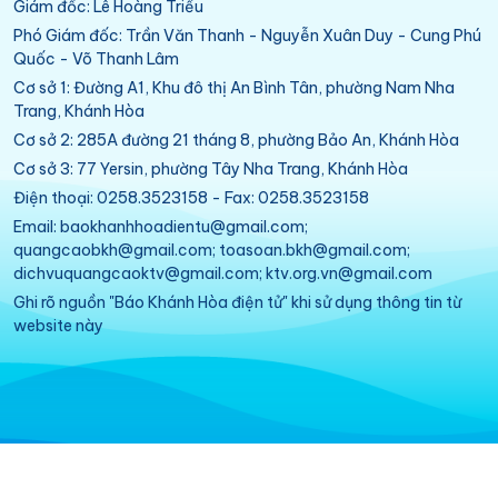
Giám đốc: Lê Hoàng Triều
Phó Giám đốc: Trần Văn Thanh - Nguyễn Xuân Duy - Cung Phú
Quốc - Võ Thanh Lâm
Cơ sở 1: Đường A1, Khu đô thị An Bình Tân, phường Nam Nha
Trang, Khánh Hòa
Cơ sở 2: 285A đường 21 tháng 8, phường Bảo An, Khánh Hòa
Cơ sở 3: 77 Yersin, phường Tây Nha Trang, Khánh Hòa
Điện thoại: 0258.3523158 - Fax: 0258.3523158
Email: baokhanhhoadientu@gmail.com;
quangcaobkh@gmail.com; toasoan.bkh@gmail.com;
dichvuquangcaoktv@gmail.com; ktv.org.vn@gmail.com
Ghi rõ nguồn "Báo Khánh Hòa điện tử" khi sử dụng thông tin từ
website này