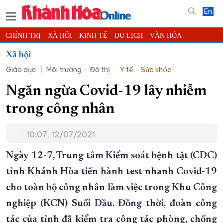
En
CHÍNH TRỊ
XÃ HỘI
KINH TẾ
DU LỊCH
VĂN HÓA
THỂ THAO
ĐỜI SỐNG
TIN ĐỊA PHƯƠNG
Xã hội
Giáo dục
Môi trường – Đô thị
Y tế - Sức khỏe
KHOA HỌC - CÔNG NGHỆ
PHÁP LUẬT
BẠN ĐỌC
PHÓNG SỰ
THẾ GIỚI
MULTIMEDIA
VIDEO
ĐỌC BÁO ONLINE
Ngăn ngừa Covid-19 lây nhiễm
PODCAST
THÔNG TIN - QUẢNG CÁO
trong công nhân
QUY HOẠCH TỈNH KHÁNH HÒA
10:07, 12/07/2021
TRƯỜNG SA BIỂN ĐẢO QUÊ HƯƠNG
CHUNG TAY CẢI CÁCH HÀNH CHÍNH
Ngày 12-7, Trung tâm Kiểm soát bệnh tật (CDC)
tỉnh Khánh Hòa tiến hành test nhanh Covid-19
XÂY DỰNG NÔNG THÔN MỚI
LỊCH CẮT ĐIỆN
cho toàn bộ công nhân làm việc trong Khu Công
TÀU - XE - MÁY BAY
nghiệp (KCN) Suối Dầu. Đồng thời, đoàn công
KỶ NIỆM 370 NĂM XÂY DỰNG VÀ PHÁT TRIỂN TỈNH KHÁNH HÒA
tác của tỉnh đã kiểm tra công tác phòng, chống
KHOẢNH KHẮC ĐẸP XỨ TRẦM