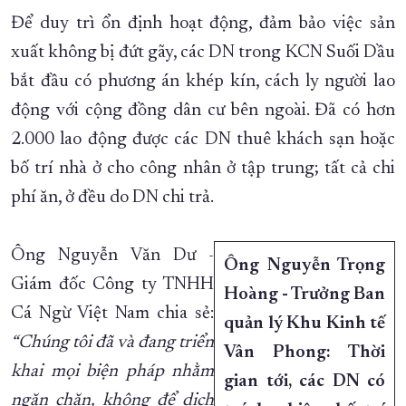
Để duy trì ổn định hoạt động, đảm bảo việc sản
xuất không bị đứt gãy, các DN trong KCN Suối Dầu
bắt đầu có phương án khép kín, cách ly người lao
động với cộng đồng dân cư bên ngoài. Đã có hơn
2.000 lao động được các DN thuê khách sạn hoặc
bố trí nhà ở cho công nhân ở tập trung; tất cả chi
phí ăn, ở đều do DN chi trả.
Ông Nguyễn Văn Dư -
Ông Nguyễn Trọng
Giám đốc Công ty TNHH
Hoàng - Trưởng Ban
Cá Ngừ Việt Nam chia sẻ:
quản lý Khu Kinh tế
“Chúng tôi đã và đang triển
Vân Phong: Thời
khai mọi biện pháp nhằm
gian tới, các DN có
ngăn chặn, không để dịch