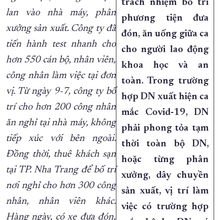
trách nhiệm bố trí
lan vào nhà máy, phân
phương tiện đưa
xưởng sản xuất. Công ty đã
đón, ăn uống giữa ca
tiến hành test nhanh cho
cho người lao động
hơn 550 cán bộ, nhân viên,
khoa học và an
công nhân làm việc tại đơn
toàn. Trong trường
vị. Từ ngày 9-7, công ty bố
hợp DN xuất hiện ca
trí cho hơn 200 công nhân
mắc Covid-19, DN
ăn nghỉ tại nhà máy, không
phải phong tỏa tạm
tiếp xúc với bên ngoài.
thời toàn bộ DN,
Đồng thời, thuê khách sạn
hoặc từng phân
tại TP. Nha Trang để bố trí
xưởng, dây chuyền
nơi nghỉ cho hơn 300 công
sản xuất, vị trí làm
nhân, nhân viên khác.
việc có trường hợp
Hàng ngày, có xe đưa đón,