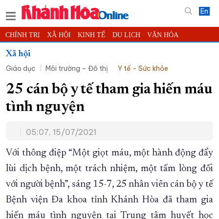
En
CHÍNH TRỊ
XÃ HỘI
KINH TẾ
DU LỊCH
VĂN HÓA
THỂ THAO
ĐỜI SỐNG
TIN ĐỊA PHƯƠNG
Xã hội
Giáo dục
Môi trường – Đô thị
Y tế - Sức khỏe
KHOA HỌC - CÔNG NGHỆ
PHÁP LUẬT
BẠN ĐỌC
PHÓNG SỰ
THẾ GIỚI
MULTIMEDIA
VIDEO
ĐỌC BÁO ONLINE
25 cán bộ y tế tham gia hiến máu
PODCAST
THÔNG TIN - QUẢNG CÁO
tình nguyện
QUY HOẠCH TỈNH KHÁNH HÒA
05:07, 15/07/2021
TRƯỜNG SA BIỂN ĐẢO QUÊ HƯƠNG
CHUNG TAY CẢI CÁCH HÀNH CHÍNH
Với thông điệp “Một giọt máu, một hành động đẩy
lùi dịch bệnh, một trách nhiệm, một tấm lòng đối
XÂY DỰNG NÔNG THÔN MỚI
LỊCH CẮT ĐIỆN
với người bệnh”, sáng 15-7, 25 nhân viên cán bộ y tế
TÀU - XE - MÁY BAY
Bệnh viện Đa khoa tỉnh Khánh Hòa đã tham gia
KỶ NIỆM 370 NĂM XÂY DỰNG VÀ PHÁT TRIỂN TỈNH KHÁNH HÒA
hiến máu tình nguyện tại Trung tâm huyết học
KHOẢNH KHẮC ĐẸP XỨ TRẦM