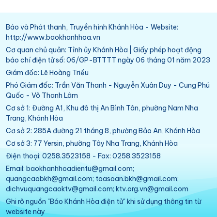
Báo và Phát thanh, Truyền hình Khánh Hòa - Website:
http://www.baokhanhhoa.vn
Cơ quan chủ quản: Tỉnh ủy Khánh Hòa | Giấy phép hoạt động
báo chí điện tử số: 06/GP-BTTTT ngày 06 tháng 01 năm 2023
Giám đốc: Lê Hoàng Triều
Phó Giám đốc: Trần Văn Thanh - Nguyễn Xuân Duy - Cung Phú
Quốc - Võ Thanh Lâm
Cơ sở 1: Đường A1, Khu đô thị An Bình Tân, phường Nam Nha
Trang, Khánh Hòa
Cơ sở 2: 285A đường 21 tháng 8, phường Bảo An, Khánh Hòa
Cơ sở 3: 77 Yersin, phường Tây Nha Trang, Khánh Hòa
Điện thoại: 0258.3523158 - Fax: 0258.3523158
Email: baokhanhhoadientu@gmail.com;
quangcaobkh@gmail.com; toasoan.bkh@gmail.com;
dichvuquangcaoktv@gmail.com; ktv.org.vn@gmail.com
Ghi rõ nguồn "Báo Khánh Hòa điện tử" khi sử dụng thông tin từ
website này