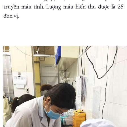
truyền máu tỉnh. Lượng máu hiến thu được là 25
XÂY DỰNG KHÁNH HÒA TRỞ THÀNH THÀNH PHỐ TRỰC THUỘC 
đơn vị.
ĐẠI HỘI ĐẢNG CÁC CẤP
TRANG CHỦ
VỀ BÁO KHÁNH HÒA