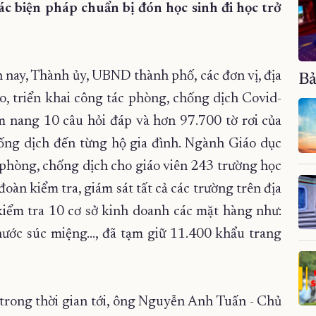
ác biện pháp chuẩn bị đón học sinh đi học trở
nay, Thành ủy, UBND thành phố, các đơn vị, địa
Bả
, triển khai công tác phòng, chống dịch Covid-
 nang 10 câu hỏi đáp và hơn 97.700 tờ rơi của
ống dịch đến từng hộ gia đình. Ngành Giáo dục
phòng, chống dịch cho giáo viên 243 trường học
oàn kiểm tra, giám sát tất cả các trường trên địa
kiểm tra 10 cơ sở kinh doanh các mặt hàng như:
nước súc miệng..., đã tạm giữ 11.400 khẩu trang
i trong thời gian tới, ông Nguyễn Anh Tuấn - Chủ