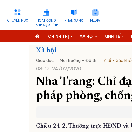
CHUYÊN MỤC
HOẠT ĐỘNG
NHÂN SỰ MỚI
MEDIA
LÃNH ĐẠO TỈNH
CHÍNH TRỊ
XÃ HỘI
KINH TẾ
Xã hội
Giáo dục
Môi trường – Đô thị
Y tế - Sức khỏ
08:02, 24/02/2020
Nha Trang: Chỉ đạo
pháp phòng, chốn
Chiều 24-2, Thường trực HĐND và 