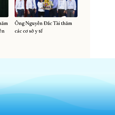
thăm
Ông Nguyễn Đắc Tài thăm
ên
các cơ sở y tế