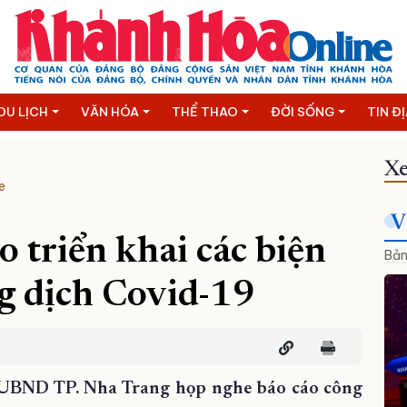
DU LỊCH
VĂN HÓA
THỂ THAO
ĐỜI SỐNG
TIN Đ
Xe
e
V
 triển khai các biện
Bản
g dịch Covid-19
UBND TP. Nha Trang họp nghe báo cáo công