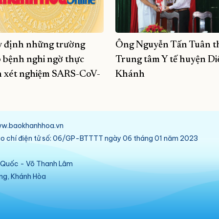
 định những trường
Ông Nguyễn Tấn Tuân 
 bệnh nghi ngờ thực
Trung tâm Y tế huyện Di
n xét nghiệm SARS-CoV-
Khánh
/www.baokhanhhoa.vn
báo chí điện tử số: 06/GP-BTTTT ngày 06 tháng 01 năm 2023
ú Quốc - Võ Thanh Lâm
ang, Khánh Hòa