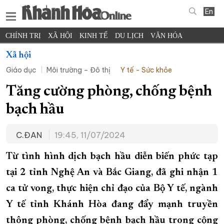
En
CHÍNH TRỊ
XÃ HỘI
KINH TẾ
DU LỊCH
VĂN HÓA
THỂ THAO
ĐỜI SỐNG
TIN ĐỊA PHƯƠNG
Xã hội
Giáo dục
Môi trường – Đô thị
Y tế - Sức khỏe
KHOA HỌC - CÔNG NGHỆ
PHÁP LUẬT
BẠN ĐỌC
PHÓNG SỰ
THẾ GIỚI
MULTIMEDIA
VIDEO
ĐỌC BÁO ONLINE
Tăng cường phòng, chống bệnh
PODCAST
THÔNG TIN - QUẢNG CÁO
bạch hầu
QUY HOẠCH TỈNH KHÁNH HÒA
C.ĐAN
19:45, 11/07/2024
TRƯỜNG SA BIỂN ĐẢO QUÊ HƯƠNG
CHUNG TAY CẢI CÁCH HÀNH CHÍNH
Từ tình hình dịch bạch hầu diễn biến phức tạp
tại 2 tỉnh Nghệ An và Bắc Giang, đã ghi nhận 1
XÂY DỰNG NÔNG THÔN MỚI
LỊCH CẮT ĐIỆN
ca tử vong, thực hiện chỉ đạo của Bộ Y tế, ngành
TÀU - XE - MÁY BAY
Y tế tỉnh Khánh Hòa đang đẩy mạnh truyền
KỶ NIỆM 370 NĂM XÂY DỰNG VÀ PHÁT TRIỂN TỈNH KHÁNH HÒA
thông phòng, chống bệnh bạch hầu trong cộng
KHOẢNH KHẮC ĐẸP XỨ TRẦM