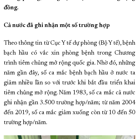
đồng.
XÂY DỰNG KHÁNH HÒA TRỞ THÀNH THÀNH PHỐ TRỰC THUỘC 
ĐẠI HỘI ĐẢNG CÁC CẤP
TRANG CHỦ
VỀ BÁO KHÁNH HÒA
Cả nước đã ghi nhận một số trường hợp
Theo thông tin từ Cục Y tế dự phòng (Bộ Y tế), bệnh
bạch hầu có vắc xin phòng bệnh trong Chương
trình tiêm chủng mở rộng quốc gia. Nhờ đó, những
năm gần đây, số ca mắc bệnh bạch hầu ở nước ta
giảm nhiều lần so với trước khi bắt đầu triển khai
tiêm chủng mở rộng. Năm 1983, số ca mắc cả nước
ghi nhận gần 3.500 trường hợp/năm; từ năm 2004
đến 2019, số ca mắc giảm xuống còn từ 10 đến 50
trường hợp/năm.