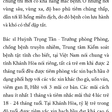
chủng thì mới có khả năng mắc bệnh. Ở những nơi
vùng sâu, vùng xa, độ bao phủ tiêm chủng thấp,
dẫn tới lỗ hổng miễn dịch, do đó bệnh còn lưu hành
và khó có thể dập tắt.
Bác sĩ Huỳnh Trọng Tân - Trưởng phòng Phòng,
chống bệnh truyền nhiễm, Trung tâm Kiểm soát
bệnh tật tỉnh cho biết, tại Việt Nam nói chung và
tỉnh Khánh Hòa nói riêng, tất cả trẻ em khi được 2
tháng tuổi đều được tiêm phòng vắc xin bạch hầu ở
dạng phối hợp với các vắc xin khác (ho gà, uốn ván,
viêm gan B, Hib) với 3 mũi cơ bản. Các mũi cách
nhau ít nhất 1 tháng và tiêm nhắc mũi thứ 4 lúc trẻ
18 - 24 tháng tuổi. Tại Khánh Hòa, tỷ lệ trẻ trong
độ tuổi được tiêm vắc xin bạch hầu đạt khá cao. 6