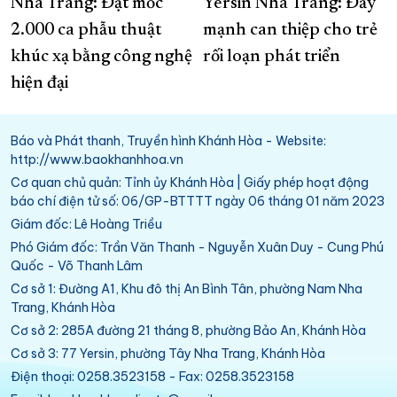
Nha Trang: Đạt mốc
Yersin Nha Trang: Đẩy
2.000 ca phẫu thuật
mạnh can thiệp cho trẻ
khúc xạ bằng công nghệ
rối loạn phát triển
hiện đại
Báo và Phát thanh, Truyền hình Khánh Hòa - Website:
http://www.baokhanhhoa.vn
Cơ quan chủ quản: Tỉnh ủy Khánh Hòa | Giấy phép hoạt động
báo chí điện tử số: 06/GP-BTTTT ngày 06 tháng 01 năm 2023
Giám đốc: Lê Hoàng Triều
Phó Giám đốc: Trần Văn Thanh - Nguyễn Xuân Duy - Cung Phú
Quốc - Võ Thanh Lâm
Cơ sở 1: Đường A1, Khu đô thị An Bình Tân, phường Nam Nha
Trang, Khánh Hòa
Cơ sở 2: 285A đường 21 tháng 8, phường Bảo An, Khánh Hòa
Cơ sở 3: 77 Yersin, phường Tây Nha Trang, Khánh Hòa
Điện thoại: 0258.3523158 - Fax: 0258.3523158