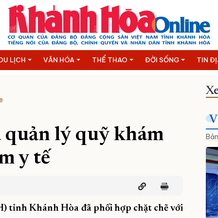
DU LỊCH
VĂN HÓA
THỂ THAO
ĐỜI SỐNG
TIN Đ
Xe
e
V
ả quản lý quỹ khám
Bản
m y tế
H) tỉnh Khánh Hòa đã phối hợp chặt chẽ với