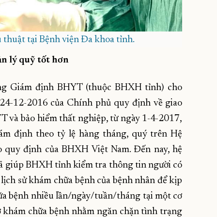
u thuật tại Bệnh viện Đa khoa tỉnh.
n lý quỹ tốt hơn
ng Giám định BHYT (thuộc BHXH tỉnh) cho
y 24-12-2016 của Chính phủ quy định về giao
T và bảo hiểm thất nghiệp, từ ngày 1-4-2017,
ám định theo tỷ lệ hàng tháng, quý trên Hệ
o quy định của BHXH Việt Nam. Đến nay, hệ
 giúp BHXH tỉnh kiểm tra thông tin người có
lịch sử khám chữa bệnh của bệnh nhân để kịp
ữa bệnh nhiều lần/ngày/tuần/tháng tại một cơ
sở khám chữa bệnh nhằm ngăn chặn tình trạng