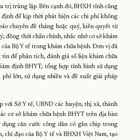
u trị trùng lặp. Bên cạnh đó, BHXH tỉnh cũng
ịnh để kịp thời phát hiện các chi phí không
áo chuyên đề tháng hoặc quý, kiên quyết từ
lý; đồng thời chấn chỉnh, nhắc nhở cơ sở khám
 của Bộ Y tế trong khám chữa bệnh. Đơn vị đã
in để phân tích, đánh giá số liệu khám chữa
iám định BHYT; tổng hợp tình hình sử dụng
hi phí lớn, sử dụng nhiều và đề xuất giải pháp
 với Sở Y tế, UBND các huyện, thị xã, thành
 các cơ sở khám chữa bệnh BHYT trên địa bàn
ử dụng căn cước công dân có gắn chip trong
 chỉ đạo của Bộ Y tế và BHXH Việt Nam, tạo