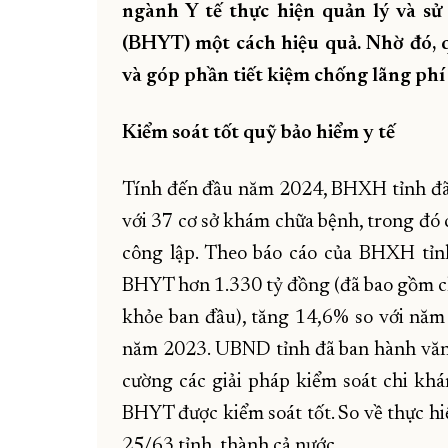
ngành Y tế thực hiện quản lý và s
(BHYT) một cách hiệu quả. Nhờ đó, 
và góp phần tiết kiệm chống lãng phí
Kiểm soát tốt quỹ bảo hiểm y tế
Tính đến đầu năm 2024, BHXH tỉnh đ
với 37 cơ sở khám chữa bệnh, trong đó c
công lập. Theo báo cáo của BHXH tỉn
BHYT hơn 1.330 tỷ đồng (đã bao gồm c
khỏe ban đầu), tăng 14,6% so với nă
năm 2023. UBND tỉnh đã ban hành văn 
cường các giải pháp kiểm soát chi k
BHYT được kiểm soát tốt. So về thực hi
25/63 tỉnh, thành cả nước.