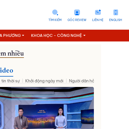
TÌM KIẾM
GÓC REVIEW
LIÊN HỆ
ENGLISH
ỊA PHƯƠNG
KHOA HỌC - CÔNG NGHỆ
m nhiều
ideo
 tin thời sự
Khởi động ngày mới
Người dân hỏi – Cơ quan nhà nư