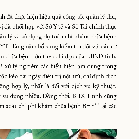
h đã thực hiện hiệu quả công tác quản lý thu,
ị đã phối hợp với Sở Y tế và Sở Tài chính thực
quản lý và sử dụng dự toán chi khám chữa bệnh
T. Hàng năm bổ sung kiểm tra đối với các cơ
hám chữa bệnh lớn theo chỉ đạo của UBND tỉnh;
và xử lý nghiêm các biểu hiện lạm dụng trong
c kéo dài ngày điều trị nội trú, chỉ định dịch
ng hợp lý, nhất là đối với dịch vụ kỹ thuật,
ượng sử dụng nhiều. Đồng thời, BHXH tỉnh cũng
ểm soát chi phí khám chữa bệnh BHYT tại các