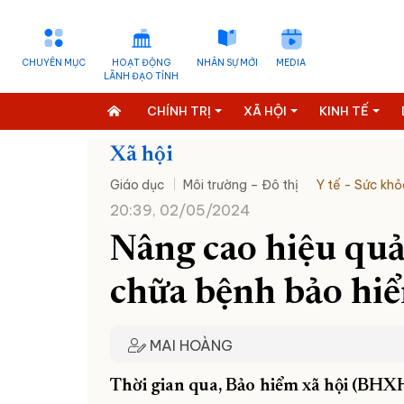
CHUYÊN MỤC
HOẠT ĐỘNG
NHÂN SỰ MỚI
MEDIA
LÃNH ĐẠO TỈNH
CHÍNH TRỊ
XÃ HỘI
KINH TẾ
Xã hội
Giáo dục
Môi trường – Đô thị
Y tế - Sức khỏ
20:39, 02/05/2024
Nâng cao hiệu qu
chữa bệnh bảo hiể
MAI HOÀNG
Thời gian qua, Bảo hiểm xã hội (BHX