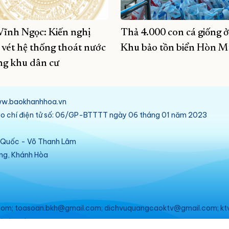
Vĩnh Ngọc: Kiến nghị
Thả 4.000 con cá giống ở
 vét hệ thống thoát nước
Khu bảo tồn biển Hòn 
ng khu dân cư
/www.baokhanhhoa.vn
báo chí điện tử số: 06/GP-BTTTT ngày 06 tháng 01 năm 2023
ú Quốc - Võ Thanh Lâm
ang, Khánh Hòa
om; toasoan.bkh@gmail.com; dichvuquangcaoktv@gmail.com; kt
ebsite này