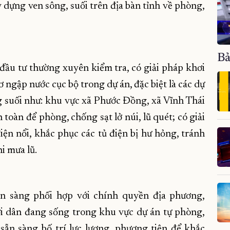
y dựng ven sông, suối trên địa bàn tỉnh về phòng,
Bả
đầu tư thường xuyên kiểm tra, có giải pháp khơi
ơ ngập nước cục bộ trong dự án, đặc biệt là các dự
ng suối như: khu vực xã Phước Đồng, xã Vĩnh Thái
 toàn để phòng, chống sạt lở núi, lũ quét; có giải
ện nổi, khắc phục các tủ điện bị hư hỏng, tránh
hi mưa lũ.
sẵn sàng phối hợp với chính quyền địa phương,
i dân đang sống trong khu vực dự án tự phòng,
sẵn sàng bố trí lực lượng, phương tiện để khắc