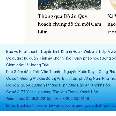
Thông qua Đồ án Quy
Xã 
hoạch chung đô thị mới Cam
nạo
Lâm
tro
Báo và Phát thanh, Truyền hình Khánh Hòa - Website: http:/
Cơ quan chủ quản: Tỉnh ủy Khánh Hòa | Giấy phép hoạt động 
Giám đốc: Lê Hoàng Triều
Phó Giám đốc: Trần Văn Thanh - Nguyễn Xuân Duy - Cung Ph
Cơ sở 1: Đường A1, Khu đô thị An Bình Tân, phường Nam Nha Tr
Cơ sở 2: 285A đường 21 tháng 8, phường Bảo An, Khánh Hòa
Cơ sở 3: 77 Yersin, phường Tây Nha Trang, Khánh Hòa
Điện thoại: 0258.3523158 - Fax: 0258.3523158
Email: baokhanhhoadientu@gmail.com; quangcaobkh@gmail.c
Ghi rõ nguồn "Báo Khánh Hòa điện tử" khi sử dụng thông tin từ w