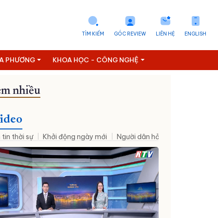
TÌM KIẾM
GÓC REVIEW
LIÊN HỆ
ENGLISH
ỊA PHƯƠNG
KHOA HỌC - CÔNG NGHỆ
m nhiều
ideo
 tin thời sự
Khởi động ngày mới
Người dân hỏi – Cơ quan nhà nư