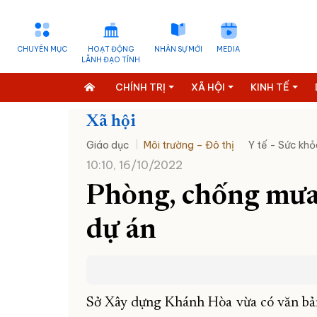
CHUYÊN MỤC
HOẠT ĐỘNG
NHÂN SỰ MỚI
MEDIA
LÃNH ĐẠO TỈNH
CHÍNH TRỊ
XÃ HỘI
KINH TẾ
Xã hội
Giáo dục
Môi trường – Đô thị
Y tế - Sức khỏ
10:10, 16/10/2022
Phòng, chống mưa 
dự án
Sở Xây dựng Khánh Hòa vừa có văn bản