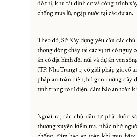
đô thị, khu tái định cư và công trình xâ
chống mưa lũ, ngập nước tại các dự án.
Theo đó, Sở Xây dựng yêu cầu các chủ 
thông dòng chảy tại các vị trí có nguy c
án có địa hình đồi núi và dự án ven sô
(TP. Nha Trang)…; có giải pháp gia cố an
pháp an toàn điện, bó gọn đường dây đi
tình trạng rò rỉ điện, đảm bảo an toàn k
Ngoài ra, các chủ đầu tư phải luôn 
thường xuyên kiểm tra, nhắc nhở ngườ
chống, đảm bảo an toàn khi mưa bão; 