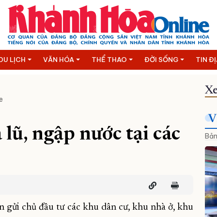
DU LỊCH
VĂN HÓA
THỂ THAO
ĐỜI SỐNG
TIN Đ
Xe
e
V
lũ, ngập nước tại các
Bản
 gửi chủ đầu tư các khu dân cư, khu nhà ở, khu