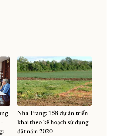
ững
Nha Trang: 158 dự án triển
 -
khai theo kế hoạch sử dụng
g:
đất năm 2020