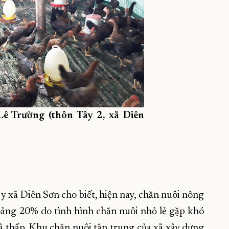
Lê Trường (thôn Tây 2, xã Diên
xã Diên Sơn cho biết, hiện nay, chăn nuôi nông
hoảng 20% do tình hình chăn nuôi nhỏ lẻ gặp khó
ả thấp. Khu chăn nuôi tập trung của xã xây dựng