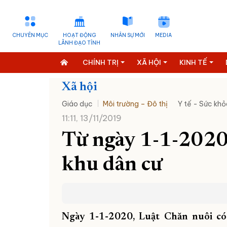
CHUYÊN MỤC
HOẠT ĐỘNG
NHÂN SỰ MỚI
MEDIA
LÃNH ĐẠO TỈNH
CHÍNH TRỊ
XÃ HỘI
KINH TẾ
Xã hội
Giáo dục
Môi trường – Đô thị
Y tế - Sức khỏ
11:11, 13/11/2019
Từ ngày 1-1-2020
khu dân cư
Ngày 1-1-2020, Luật Chăn nuôi có 