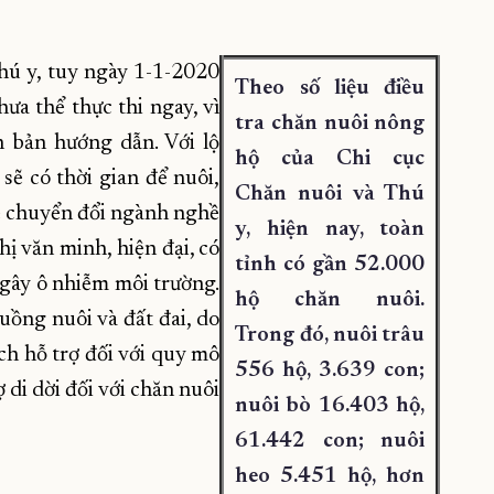
hú y, tuy ngày 1-1-2020
Theo số liệu điều
ưa thể thực thi ngay, vì
tra chăn nuôi nông
 bản hướng dẫn. Với lộ
hộ của Chi cục
 sẽ có thời gian để nuôi,
Chăn nuôi và Thú
sẽ chuyển đổi ngành nghề
y, hiện nay, toàn
ị văn minh, hiện đại, có
tỉnh có gần 52.000
 gây ô nhiễm môi trường.
hộ chăn nuôi.
ồng nuôi và đất đai, do
Trong đó, nuôi trâu
h hỗ trợ đối với quy mô
556 hộ, 3.639 con;
 di dời đối với chăn nuôi
nuôi bò 16.403 hộ,
61.442 con; nuôi
heo 5.451 hộ, hơn