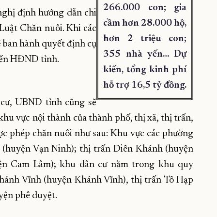
266.000 con; gia
nghị định hướng dẫn chi
cầm hơn 28.000 hộ,
 Luật Chăn nuôi. Khi các
hơn 2 triệu con;
ẽ ban hành quyết định cụ
355 nhà yến… Dự
kiến HĐND tỉnh.
kiến, tổng kinh phí
hỗ trợ 16,5 tỷ đồng.
 cư, UBND tỉnh cũng sẽ
u vực nội thành của thành phố, thị xã, thị trấn,
ược phép chăn nuôi như sau: Khu vực các phường
iã (huyện Vạn Ninh); thị trấn Diên Khánh (huyện
yện Cam Lâm); khu dân cư nằm trong khu quy
Khánh Vĩnh (huyện Khánh Vĩnh), thị trấn Tô Hạp
ện phê duyệt.