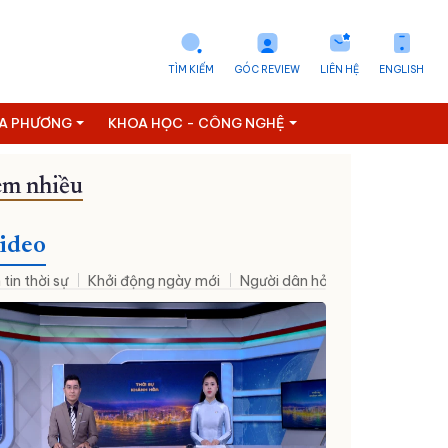
TÌM KIẾM
GÓC REVIEW
LIÊN HỆ
ENGLISH
ỊA PHƯƠNG
KHOA HỌC - CÔNG NGHỆ
m nhiều
ideo
 tin thời sự
Khởi động ngày mới
Người dân hỏi – Cơ quan nhà nư