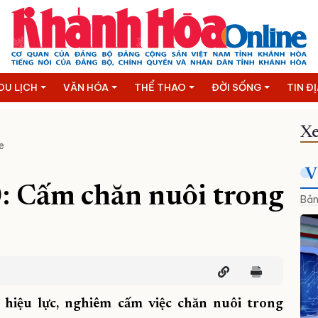
DU LỊCH
VĂN HÓA
THỂ THAO
ĐỜI SỐNG
TIN Đ
Xe
e
V
: Cấm chăn nuôi trong
Bản
hiệu lực, nghiêm cấm việc chăn nuôi trong