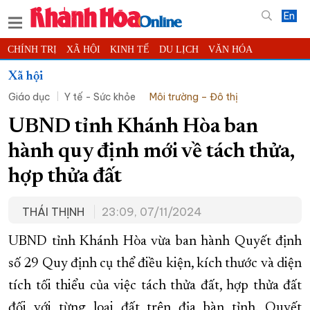
En
CHÍNH TRỊ
XÃ HỘI
KINH TẾ
DU LỊCH
VĂN HÓA
THỂ THAO
ĐỜI SỐNG
TIN ĐỊA PHƯƠNG
Xã hội
Giáo dục
Y tế - Sức khỏe
Môi trường – Đô thị
KHOA HỌC - CÔNG NGHỆ
PHÁP LUẬT
BẠN ĐỌC
PHÓNG SỰ
THẾ GIỚI
MULTIMEDIA
VIDEO
ĐỌC BÁO ONLINE
UBND tỉnh Khánh Hòa ban
PODCAST
THÔNG TIN - QUẢNG CÁO
hành quy định mới về tách thửa,
QUY HOẠCH TỈNH KHÁNH HÒA
hợp thửa đất
TRƯỜNG SA BIỂN ĐẢO QUÊ HƯƠNG
THÁI THỊNH
23:09, 07/11/2024
CHUNG TAY CẢI CÁCH HÀNH CHÍNH
XÂY DỰNG NÔNG THÔN MỚI
LỊCH CẮT ĐIỆN
UBND tỉnh Khánh Hòa vừa ban hành Quyết định
TÀU - XE - MÁY BAY
số 29 Quy định cụ thể điều kiện, kích thước và diện
tích tối thiểu của việc tách thửa đất, hợp thửa đất
KỶ NIỆM 370 NĂM XÂY DỰNG VÀ PHÁT TRIỂN TỈNH KHÁNH HÒA
đối với từng loại đất trên địa bàn tỉnh. Quyết
KHOẢNH KHẮC ĐẸP XỨ TRẦM