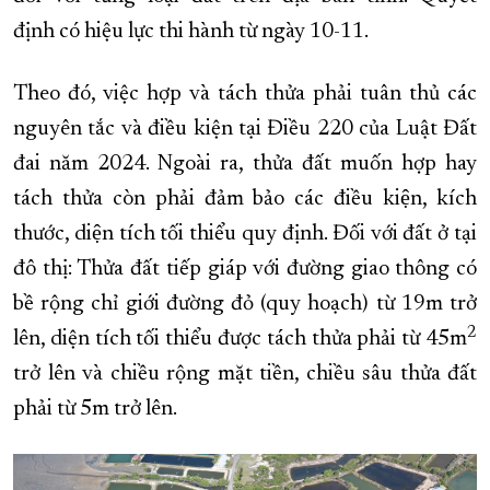
định có hiệu lực thi hành từ ngày 10-11.
XÂY DỰNG KHÁNH HÒA TRỞ THÀNH THÀNH PHỐ TRỰC THUỘC 
ĐẠI HỘI ĐẢNG CÁC CẤP
TRANG CHỦ
VỀ BÁO KHÁNH HÒA
Theo đó, việc hợp và tách thửa phải tuân thủ các
nguyên tắc và điều kiện tại Điều 220 của Luật Đất
đai năm 2024. Ngoài ra, thửa đất muốn hợp hay
tách thửa còn phải đảm bảo các điều kiện, kích
thước, diện tích tối thiểu quy định. Đối với đất ở tại
đô thị: Thửa đất tiếp giáp với đường giao thông có
bề rộng chỉ giới đường đỏ (quy hoạch) từ 19m trở
2
lên, diện tích tối thiểu được tách thửa phải từ 45m
trở lên và chiều rộng mặt tiền, chiều sâu thửa đất
phải từ 5m trở lên.