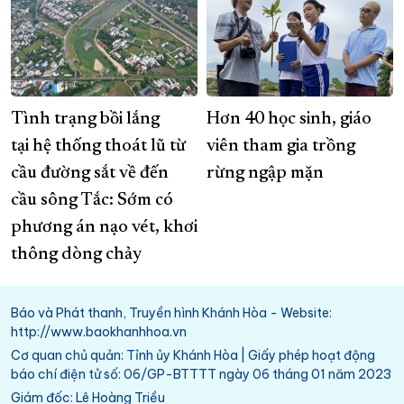
Tình trạng bồi lắng
Hơn 40 học sinh, giáo
tại hệ thống thoát lũ từ
viên tham gia trồng
cầu đường sắt về đến
rừng ngập mặn
cầu sông Tắc: Sớm có
phương án nạo vét, khơi
thông dòng chảy
Báo và Phát thanh, Truyền hình Khánh Hòa - Website:
http://www.baokhanhhoa.vn
Cơ quan chủ quản: Tỉnh ủy Khánh Hòa | Giấy phép hoạt động
báo chí điện tử số: 06/GP-BTTTT ngày 06 tháng 01 năm 2023
Giám đốc: Lê Hoàng Triều