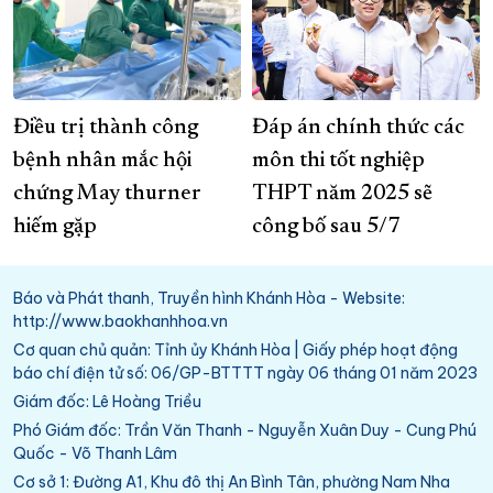
Điều trị thành công
Đáp án chính thức các
bệnh nhân mắc hội
môn thi tốt nghiệp
chứng May thurner
THPT năm 2025 sẽ
hiếm gặp
công bố sau 5/7
Báo và Phát thanh, Truyền hình Khánh Hòa - Website:
http://www.baokhanhhoa.vn
Cơ quan chủ quản: Tỉnh ủy Khánh Hòa | Giấy phép hoạt động
báo chí điện tử số: 06/GP-BTTTT ngày 06 tháng 01 năm 2023
Giám đốc: Lê Hoàng Triều
Phó Giám đốc: Trần Văn Thanh - Nguyễn Xuân Duy - Cung Phú
Quốc - Võ Thanh Lâm
Cơ sở 1: Đường A1, Khu đô thị An Bình Tân, phường Nam Nha