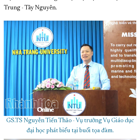
Trung - Tây Nguyên.
XÂY DỰNG KHÁNH HÒA TRỞ THÀNH THÀNH PHỐ TRỰC THUỘC 
ĐẠI HỘI ĐẢNG CÁC CẤP
TRANG CHỦ
VỀ BÁO KHÁNH HÒA
GS.TS Nguyễn Tiến Thảo - Vụ trưởng Vụ Giáo dục
đại học phát biểu tại buổi tọa đàm.