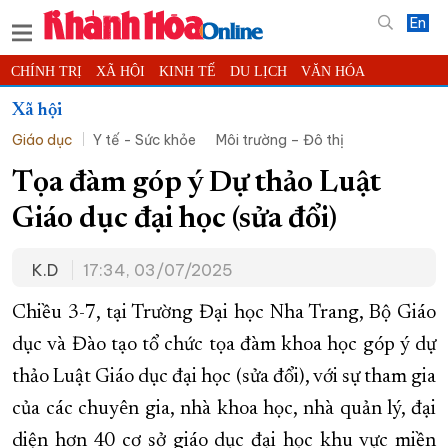
En
CHÍNH TRỊ
XÃ HỘI
KINH TẾ
DU LỊCH
VĂN HÓA
THỂ THAO
ĐỜI SỐNG
TIN ĐỊA PHƯƠNG
Xã hội
Giáo dục
Y tế - Sức khỏe
Môi trường – Đô thị
KHOA HỌC - CÔNG NGHỆ
PHÁP LUẬT
BẠN ĐỌC
PHÓNG SỰ
THẾ GIỚI
MULTIMEDIA
VIDEO
ĐỌC BÁO ONLINE
Tọa đàm góp ý Dự thảo Luật
PODCAST
THÔNG TIN - QUẢNG CÁO
Giáo dục đại học (sửa đổi)
QUY HOẠCH TỈNH KHÁNH HÒA
K.D
17:34, 03/07/2025
TRƯỜNG SA BIỂN ĐẢO QUÊ HƯƠNG
CHUNG TAY CẢI CÁCH HÀNH CHÍNH
Chiều 3-7, tại Trường Đại học Nha Trang, Bộ Giáo
dục và Đào tạo tổ chức tọa đàm khoa học góp ý dự
XÂY DỰNG NÔNG THÔN MỚI
LỊCH CẮT ĐIỆN
thảo Luật Giáo dục đại học (sửa đổi), với sự tham gia
TÀU - XE - MÁY BAY
của các chuyên gia, nhà khoa học, nhà quản lý, đại
KỶ NIỆM 370 NĂM XÂY DỰNG VÀ PHÁT TRIỂN TỈNH KHÁNH HÒA
diện hơn 40 cơ sở giáo dục đại học khu vực miền
KHOẢNH KHẮC ĐẸP XỨ TRẦM