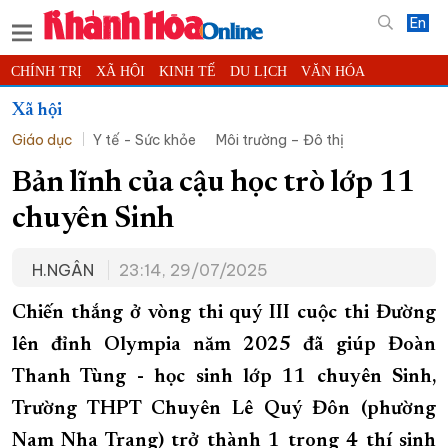
En
CHÍNH TRỊ
XÃ HỘI
KINH TẾ
DU LỊCH
VĂN HÓA
THỂ THAO
ĐỜI SỐNG
TIN ĐỊA PHƯƠNG
Xã hội
Giáo dục
Y tế - Sức khỏe
Môi trường – Đô thị
KHOA HỌC - CÔNG NGHỆ
PHÁP LUẬT
BẠN ĐỌC
PHÓNG SỰ
THẾ GIỚI
MULTIMEDIA
VIDEO
ĐỌC BÁO ONLINE
Bản lĩnh của cậu học trò lớp 11
PODCAST
THÔNG TIN - QUẢNG CÁO
chuyên Sinh
QUY HOẠCH TỈNH KHÁNH HÒA
H.NGÂN
23:14, 29/07/2025
TRƯỜNG SA BIỂN ĐẢO QUÊ HƯƠNG
CHUNG TAY CẢI CÁCH HÀNH CHÍNH
Chiến thắng ở vòng thi quý III cuộc thi Đường
lên đỉnh Olympia năm 2025 đã giúp Đoàn
XÂY DỰNG NÔNG THÔN MỚI
LỊCH CẮT ĐIỆN
Thanh Tùng - học sinh lớp 11 chuyên Sinh,
TÀU - XE - MÁY BAY
Trường THPT Chuyên Lê Quý Đôn (phường
KỶ NIỆM 370 NĂM XÂY DỰNG VÀ PHÁT TRIỂN TỈNH KHÁNH HÒA
Nam Nha Trang) trở thành 1 trong 4 thí sinh
KHOẢNH KHẮC ĐẸP XỨ TRẦM