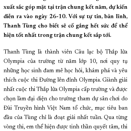
xuất sắc góp mặt tại trận chung kết năm, dự kiến
XÂY DỰNG KHÁNH HÒA TRỞ THÀNH THÀNH PHỐ TRỰC THUỘC 
diễn ra vào ngày 26-10. Với sự tự tin, bản lĩnh,
ĐẠI HỘI ĐẢNG CÁC CẤP
TRANG CHỦ
VỀ BÁO KHÁNH HÒA
Thanh Tùng cho biết sẽ cố gắng hết sức để thể
hiện tốt nhất trong trận chung kết sắp tới.
Thanh Tùng là thành viên Câu lạc bộ Thắp lửa
Olympia của trường từ năm lớp 10, nơi quy tụ
những học sinh đam mê học hỏi, khám phá và yêu
thích cuộc thi Đường lên đỉnh Olympia. Giành giải
nhất cuộc thi Thắp lửa Olympia cấp trường và được
chọn làm đại diện cho trường tham dự sân chơi do
Đài Truyền hình Việt Nam tổ chức, mục tiêu ban
đầu của Tùng chỉ là đoạt giải nhất tuần. Qua từng
vòng thi, em thể hiện được tinh thần quyết tâm, thi