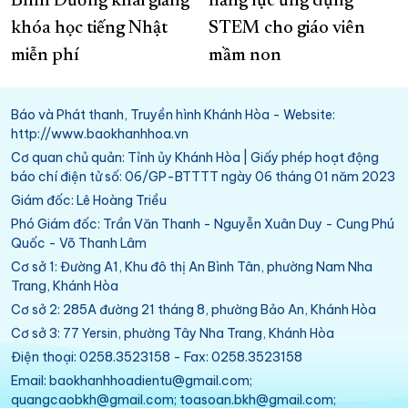
Bình Dương khai giảng
năng lực ứng dụng
khóa học tiếng Nhật
STEM cho giáo viên
miễn phí
mầm non
Báo và Phát thanh, Truyền hình Khánh Hòa - Website:
http://www.baokhanhhoa.vn
Cơ quan chủ quản: Tỉnh ủy Khánh Hòa | Giấy phép hoạt động
báo chí điện tử số: 06/GP-BTTTT ngày 06 tháng 01 năm 2023
Giám đốc: Lê Hoàng Triều
Phó Giám đốc: Trần Văn Thanh - Nguyễn Xuân Duy - Cung Phú
Quốc - Võ Thanh Lâm
Cơ sở 1: Đường A1, Khu đô thị An Bình Tân, phường Nam Nha
Trang, Khánh Hòa
Cơ sở 2: 285A đường 21 tháng 8, phường Bảo An, Khánh Hòa
Cơ sở 3: 77 Yersin, phường Tây Nha Trang, Khánh Hòa
Điện thoại: 0258.3523158 - Fax: 0258.3523158
Email: baokhanhhoadientu@gmail.com;
quangcaobkh@gmail.com; toasoan.bkh@gmail.com;