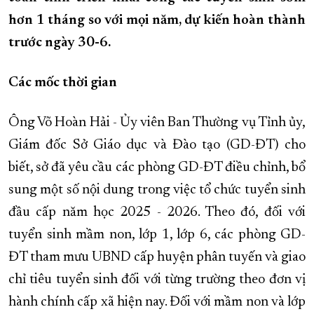
hơn 1 tháng so với mọi năm, dự kiến hoàn thành
XÂY DỰNG KHÁNH HÒA TRỞ THÀNH THÀNH PHỐ TRỰC THUỘC 
trước ngày 30-6.
ĐẠI HỘI ĐẢNG CÁC CẤP
TRANG CHỦ
VỀ BÁO KHÁNH HÒA
Các mốc thời gian
Ông Võ Hoàn Hải - Ủy viên Ban Thường vụ Tỉnh ủy,
Giám đốc Sở Giáo dục và Đào tạo (GD-ĐT) cho
biết, sở đã yêu cầu các phòng GD-ĐT điều chỉnh, bổ
sung một số nội dung trong việc tổ chức tuyển sinh
đầu cấp năm học 2025 - 2026. Theo đó, đối với
tuyển sinh mầm non, lớp 1, lớp 6, các phòng GD-
ĐT tham mưu UBND cấp huyện phân tuyến và giao
chỉ tiêu tuyển sinh đối với từng trường theo đơn vị
hành chính cấp xã hiện nay. Đối với mầm non và lớp