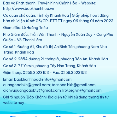
Báo và Phát thanh, Truyền hình Khánh Hòa - Website:
http://www.baokhanhhoa.vn
Cơ quan chủ quản: Tỉnh ủy Khánh Hòa | Giấy phép hoạt động
báo chí điện tử số: 06/GP-BTTTT ngày 06 tháng 01 năm 2023
Giám đốc: Lê Hoàng Triều
Phó Giám đốc: Trần Văn Thanh - Nguyễn Xuân Duy - Cung Phú
Quốc - Võ Thanh Lâm
Cơ sở 1: Đường A1, Khu đô thị An Bình Tân, phường Nam Nha
Trang, Khánh Hòa
Cơ sở 2: 285A đường 21 tháng 8, phường Bảo An, Khánh Hòa
Cơ sở 3: 77 Yersin, phường Tây Nha Trang, Khánh Hòa
Điện thoại: 0258.3523158 - Fax: 0258.3523158
Email: baokhanhhoadientu@gmail.com;
quangcaobkh@gmail.com; toasoan.bkh@gmail.com;
dichvuquangcaoktv@gmail.com; ktv.org.vn@gmail.com
Ghi rõ nguồn "Báo Khánh Hòa điện tử" khi sử dụng thông tin từ
website này