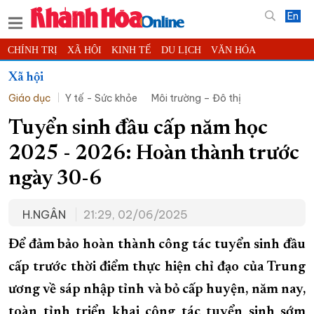
En
CHÍNH TRỊ
XÃ HỘI
KINH TẾ
DU LỊCH
VĂN HÓA
THỂ THAO
ĐỜI SỐNG
TIN ĐỊA PHƯƠNG
Xã hội
Giáo dục
Y tế - Sức khỏe
Môi trường – Đô thị
KHOA HỌC - CÔNG NGHỆ
PHÁP LUẬT
BẠN ĐỌC
PHÓNG SỰ
THẾ GIỚI
MULTIMEDIA
VIDEO
ĐỌC BÁO ONLINE
Tuyển sinh đầu cấp năm học
PODCAST
THÔNG TIN - QUẢNG CÁO
2025 - 2026: Hoàn thành trước
QUY HOẠCH TỈNH KHÁNH HÒA
ngày 30-6
TRƯỜNG SA BIỂN ĐẢO QUÊ HƯƠNG
H.NGÂN
21:29, 02/06/2025
CHUNG TAY CẢI CÁCH HÀNH CHÍNH
XÂY DỰNG NÔNG THÔN MỚI
LỊCH CẮT ĐIỆN
Để đảm bảo hoàn thành công tác tuyển sinh đầu
TÀU - XE - MÁY BAY
cấp trước thời điểm thực hiện chỉ đạo của Trung
ương về sáp nhập tỉnh và bỏ cấp huyện, năm nay,
KỶ NIỆM 370 NĂM XÂY DỰNG VÀ PHÁT TRIỂN TỈNH KHÁNH HÒA
toàn tỉnh triển khai công tác tuyển sinh sớm
KHOẢNH KHẮC ĐẸP XỨ TRẦM