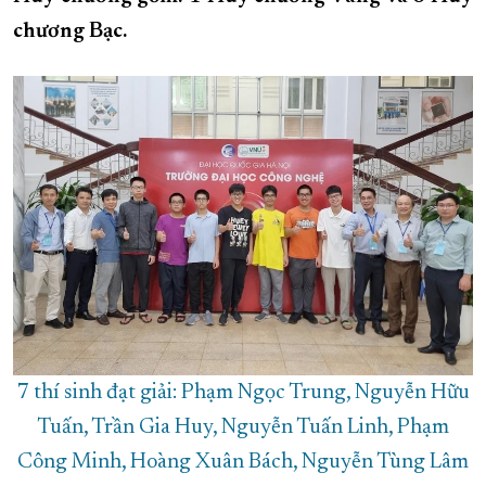
chương Bạc.
XÂY DỰNG KHÁNH HÒA TRỞ THÀNH THÀNH PHỐ TRỰC THUỘC 
ĐẠI HỘI ĐẢNG CÁC CẤP
TRANG CHỦ
VỀ BÁO KHÁNH HÒA
7 thí sinh đạt giải: Phạm Ngọc Trung, Nguyễn Hữu
Tuấn, Trần Gia Huy, Nguyễn Tuấn Linh, Phạm
Công Minh, Hoàng Xuân Bách, Nguyễn Tùng Lâm