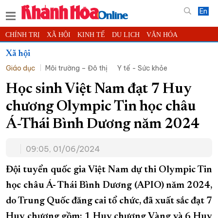
En
CHÍNH TRỊ
XÃ HỘI
KINH TẾ
DU LỊCH
VĂN HÓA
THỂ THAO
ĐỜI SỐNG
TIN ĐỊA PHƯƠNG
Xã hội
Giáo dục
Môi trường – Đô thị
Y tế - Sức khỏe
KHOA HỌC - CÔNG NGHỆ
PHÁP LUẬT
BẠN ĐỌC
PHÓNG SỰ
THẾ GIỚI
MULTIMEDIA
VIDEO
ĐỌC BÁO ONLINE
Học sinh Việt Nam đạt 7 Huy
PODCAST
THÔNG TIN - QUẢNG CÁO
chương Olympic Tin học châu
QUY HOẠCH TỈNH KHÁNH HÒA
Á-Thái Bình Dương năm 2024
TRƯỜNG SA BIỂN ĐẢO QUÊ HƯƠNG
09:05, 01/06/2024
CHUNG TAY CẢI CÁCH HÀNH CHÍNH
XÂY DỰNG NÔNG THÔN MỚI
LỊCH CẮT ĐIỆN
Đội tuyển quốc gia Việt Nam dự thi Olympic Tin
TÀU - XE - MÁY BAY
học châu Á- Thái Bình Dương (APIO) năm 2024,
do Trung Quốc đăng cai tổ chức, đã xuất sắc đạt 7
KỶ NIỆM 370 NĂM XÂY DỰNG VÀ PHÁT TRIỂN TỈNH KHÁNH HÒA
Huy chương gồm: 1 Huy chương Vàng và 6 Huy
KHOẢNH KHẮC ĐẸP XỨ TRẦM