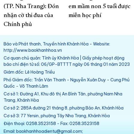
(TP. Nha Trang): Đón
em mầm non 5 tuổi được
nhận cờ thi đua của
miễn học phí
Chính phủ
Báo và Phát thanh, Truyền hình Khánh Hòa - Website:
http://www.baokhanhhoa.vn
Cơ quan chủ quản: Tỉnh ủy Khánh Hòa | Giấy phép hoạt động
báo chí điện tử số: 06/GP-BTTTT ngày 06 tháng 01 năm 2023
Giám đốc: Lê Hoàng Triều
Phó Giám đốc: Trần Văn Thanh - Nguyễn Xuân Duy - Cung Phú
Quốc - Võ Thanh Lâm
Cơ sở 1: Đường A1, Khu đô thị An Bình Tân, phường Nam Nha
Trang, Khánh Hòa
Cơ sở 2: 285A đường 21 tháng 8, phường Bảo An, Khánh Hòa
Cơ sở 3: 77 Yersin, phường Tây Nha Trang, Khánh Hòa
Điện thoại: 0258.3523158 - Fax: 0258.3523158
Email: baokhanhhoadientu@gmail.com;