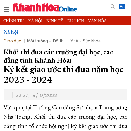
En
CHÍNH TRỊ
XÃ HỘI
KINH TẾ
DU LỊCH
VĂN HÓA
THỂ THAO
ĐỜI SỐNG
TIN ĐỊA PHƯƠNG
Xã hội
Giáo dục
Môi trường – Đô thị
Y tế - Sức khỏe
KHOA HỌC - CÔNG NGHỆ
PHÁP LUẬT
BẠN ĐỌC
PHÓNG SỰ
THẾ GIỚI
MULTIMEDIA
VIDEO
ĐỌC BÁO ONLINE
Khối thi đua các trường đại học, cao
đẳng tỉnh Khánh Hòa:
PODCAST
THÔNG TIN - QUẢNG CÁO
Ký kết giao ước thi đua năm học
QUY HOẠCH TỈNH KHÁNH HÒA
2023 - 2024
TRƯỜNG SA BIỂN ĐẢO QUÊ HƯƠNG
CHUNG TAY CẢI CÁCH HÀNH CHÍNH
22:27, 19/10/2023
XÂY DỰNG NÔNG THÔN MỚI
LỊCH CẮT ĐIỆN
Vừa qua, tại Trường Cao đẳng Sư phạm Trung ương
TÀU - XE - MÁY BAY
Nha Trang, Khối thi đua các trường đại học, cao
KỶ NIỆM 370 NĂM XÂY DỰNG VÀ PHÁT TRIỂN TỈNH KHÁNH HÒA
đẳng tỉnh tổ chức hội nghị ký kết giao ước thi đua
KHOẢNH KHẮC ĐẸP XỨ TRẦM