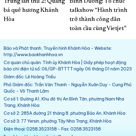
Trung lần thứ 2: Quảng
Bình Dương: Tổ chức
bá quê hương Khánh
talkshow “Hành trình
Hòa
trở thành công dân
toàn cầu cùng Vietjet”
Báo và Phát thanh, Truyền hình Khánh Hòa - Website:
http://www.baokhanhhoa.vn
Cơ quan chủ quản: Tỉnh ủy Khánh Hòa | Giấy phép hoạt động
báo chí điện tử số: 06/GP-BTTTT ngày 06 tháng 01 năm 2023
Giám đốc: Lê Hoàng Triều
Phó Giám đốc: Trần Văn Thanh - Nguyễn Xuân Duy - Cung Phú
Quốc - Võ Thanh Lâm
Cơ sở 1: Đường A1, Khu đô thị An Bình Tân, phường Nam Nha
Trang, Khánh Hòa
Cơ sở 2: 285A đường 21 tháng 8, phường Bảo An, Khánh Hòa
Cơ sở 3: 77 Yersin, phường Tây Nha Trang, Khánh Hòa
Điện thoại: 0258.3523158 - Fax: 0258.3523158