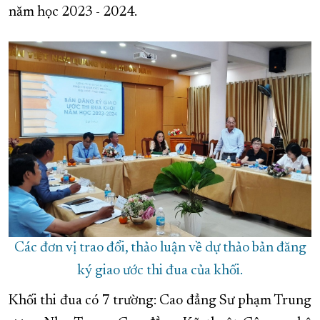
năm học 2023 - 2024.
XÂY DỰNG KHÁNH HÒA TRỞ THÀNH THÀNH PHỐ TRỰC THUỘC 
ĐẠI HỘI ĐẢNG CÁC CẤP
TRANG CHỦ
VỀ BÁO KHÁNH HÒA
Các đơn vị trao đổi, thảo luận về dự thảo bản đăng
ký giao ước thi đua của khối.
Khối thi đua có 7 trường: Cao đẳng Sư phạm Trung