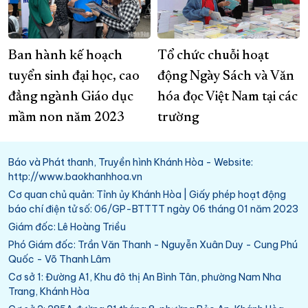
Ban hành kế hoạch
Tổ chức chuỗi hoạt
tuyển sinh đại học, cao
động Ngày Sách và Văn
đẳng ngành Giáo dục
hóa đọc Việt Nam tại các
mầm non năm 2023
trường
Báo và Phát thanh, Truyền hình Khánh Hòa - Website:
http://www.baokhanhhoa.vn
Cơ quan chủ quản: Tỉnh ủy Khánh Hòa | Giấy phép hoạt động
báo chí điện tử số: 06/GP-BTTTT ngày 06 tháng 01 năm 2023
Giám đốc: Lê Hoàng Triều
Phó Giám đốc: Trần Văn Thanh - Nguyễn Xuân Duy - Cung Phú
Quốc - Võ Thanh Lâm
Cơ sở 1: Đường A1, Khu đô thị An Bình Tân, phường Nam Nha
Trang, Khánh Hòa