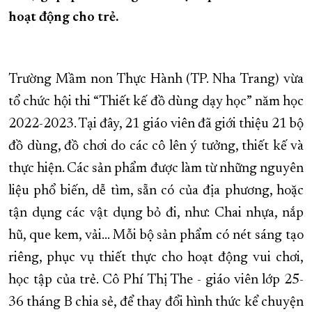
hoạt động cho trẻ.
XÂY DỰNG KHÁNH HÒA TRỞ THÀNH THÀNH PHỐ TRỰC THUỘC 
ĐẠI HỘI ĐẢNG CÁC CẤP
TRANG CHỦ
VỀ BÁO KHÁNH HÒA
Trường Mầm non Thực Hành (TP. Nha Trang) vừa
tổ chức hội thi “Thiết kế đồ dùng dạy học” năm học
2022-2023. Tại đây, 21 giáo viên đã giới thiệu 21 bộ
đồ dùng, đồ chơi do các cô lên ý tưởng, thiết kế và
thực hiện. Các sản phẩm được làm từ những nguyên
liệu phổ biến, dễ tìm, sẵn có của địa phương, hoặc
tận dụng các vật dụng bỏ đi, như: Chai nhựa, nắp
hũ, que kem, vải… Mỗi bộ sản phẩm có nét sáng tạo
riêng, phục vụ thiết thực cho hoạt động vui chơi,
học tập của trẻ. Cô Phí Thị The - giáo viên lớp 25-
36 tháng B chia sẻ, để thay đổi hình thức kể chuyện