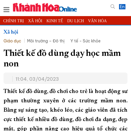
En
CHÍNH TRỊ
XÃ HỘI
KINH TẾ
DU LỊCH
VĂN HÓA
THỂ THAO
ĐỜI SỐNG
TIN ĐỊA PHƯƠNG
Xã hội
Giáo dục
Môi trường – Đô thị
Y tế - Sức khỏe
KHOA HỌC - CÔNG NGHỆ
PHÁP LUẬT
BẠN ĐỌC
PHÓNG SỰ
THẾ GIỚI
MULTIMEDIA
VIDEO
ĐỌC BÁO ONLINE
Thiết kế đồ dùng dạy học mầm
PODCAST
THÔNG TIN - QUẢNG CÁO
non
QUY HOẠCH TỈNH KHÁNH HÒA
11:04, 03/04/2023
TRƯỜNG SA BIỂN ĐẢO QUÊ HƯƠNG
CHUNG TAY CẢI CÁCH HÀNH CHÍNH
Thiết kế đồ dùng, đồ chơi cho trẻ là hoạt động sư
phạm thường xuyên ở các trường mầm non.
XÂY DỰNG NÔNG THÔN MỚI
LỊCH CẮT ĐIỆN
Bằng sự sáng tạo, khéo léo, các giáo viên đã tích
TÀU - XE - MÁY BAY
cực thiết kế nhiều đồ dùng, đồ chơi đa dạng, đẹp
KỶ NIỆM 370 NĂM XÂY DỰNG VÀ PHÁT TRIỂN TỈNH KHÁNH HÒA
mắt, góp phần nâng cao hiệu quả tổ chức các
KHOẢNH KHẮC ĐẸP XỨ TRẦM