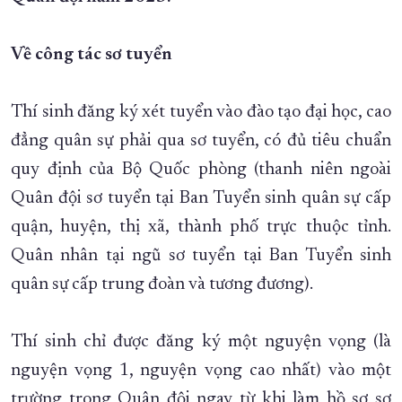
XÂY DỰNG KHÁNH HÒA TRỞ THÀNH THÀNH PHỐ TRỰC THUỘC 
Về công tác sơ tuyển
ĐẠI HỘI ĐẢNG CÁC CẤP
TRANG CHỦ
VỀ BÁO KHÁNH HÒA
Thí sinh đăng ký xét tuyển vào đào tạo đại học, cao
đẳng quân sự phải qua sơ tuyển, có đủ tiêu chuẩn
quy định của Bộ Quốc phòng (thanh niên ngoài
Quân đội sơ tuyển tại Ban Tuyển sinh quân sự cấp
quận, huyện, thị xã, thành phố trực thuộc tỉnh.
Quân nhân tại ngũ sơ tuyển tại Ban Tuyển sinh
quân sự cấp trung đoàn và tương đương).
Thí sinh chỉ được đăng ký một nguyện vọng (là
nguyện vọng 1, nguyện vọng cao nhất) vào một
trường trong Quân đội ngay từ khi làm hồ sơ sơ