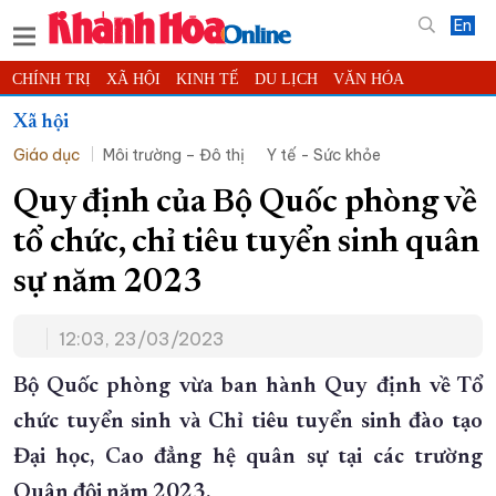
En
CHÍNH TRỊ
XÃ HỘI
KINH TẾ
DU LỊCH
VĂN HÓA
THỂ THAO
ĐỜI SỐNG
TIN ĐỊA PHƯƠNG
Xã hội
Giáo dục
Môi trường – Đô thị
Y tế - Sức khỏe
KHOA HỌC - CÔNG NGHỆ
PHÁP LUẬT
BẠN ĐỌC
PHÓNG SỰ
THẾ GIỚI
MULTIMEDIA
VIDEO
ĐỌC BÁO ONLINE
Quy định của Bộ Quốc phòng về
PODCAST
THÔNG TIN - QUẢNG CÁO
tổ chức, chỉ tiêu tuyển sinh quân
QUY HOẠCH TỈNH KHÁNH HÒA
sự năm 2023
TRƯỜNG SA BIỂN ĐẢO QUÊ HƯƠNG
12:03, 23/03/2023
CHUNG TAY CẢI CÁCH HÀNH CHÍNH
XÂY DỰNG NÔNG THÔN MỚI
LỊCH CẮT ĐIỆN
Bộ Quốc phòng vừa ban hành Quy định về Tổ
TÀU - XE - MÁY BAY
chức tuyển sinh và Chỉ tiêu tuyển sinh đào tạo
Đại học, Cao đẳng hệ quân sự tại các trường
KỶ NIỆM 370 NĂM XÂY DỰNG VÀ PHÁT TRIỂN TỈNH KHÁNH HÒA
Quân đội năm 2023.
KHOẢNH KHẮC ĐẸP XỨ TRẦM