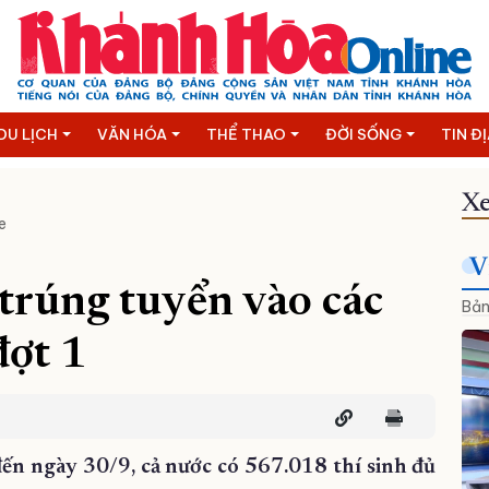
DU LỊCH
VĂN HÓA
THỂ THAO
ĐỜI SỐNG
TIN Đ
Xe
e
V
trúng tuyển vào các
Bản
đợt 1
n ngày 30/9, cả nước có 567.018 thí sinh đủ