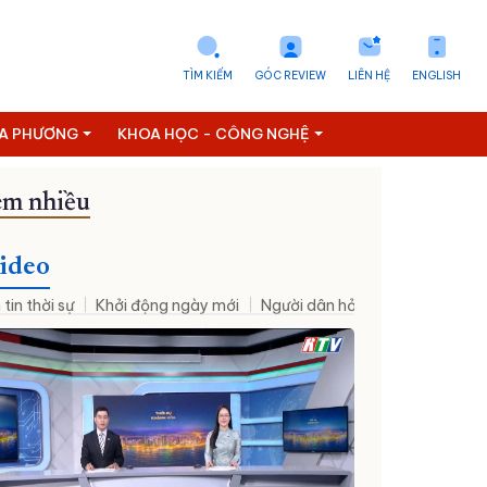
TÌM KIẾM
GÓC REVIEW
LIÊN HỆ
ENGLISH
ỊA PHƯƠNG
KHOA HỌC - CÔNG NGHỆ
m nhiều
ideo
 tin thời sự
Khởi động ngày mới
Người dân hỏi – Cơ quan nhà nư