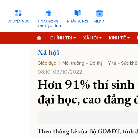
CHUYÊN MỤC
HOẠT ĐỘNG
NHÂN SỰ MỚI
MEDIA
LÃNH ĐẠO TỈNH
CHÍNH TRỊ
XÃ HỘI
KINH TẾ
Xã hội
Giáo dục
Môi trường – Đô thị
Y tế - Sức khỏ
08:10, 03/10/2022
Hơn 91% thí sinh 
đại học, cao đẳng 
Theo thống kê của Bộ GD&ĐT, tính đế