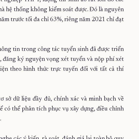
à hệ thống không kiểm soát được. Đó là nguyên
năm trước tối đa chỉ 63%, riêng năm 2021 chỉ đạt
ng tin trong công tác tuyển sinh đã được triển
hi, đăng ký nguyện vọng xét tuyển và nộp phí xét
ện theo hình thức trực tuyến đối với tất cả thí
 sở dữ liệu đầy đủ, chính xác và minh bạch về
ể có thể phân tích phục vụ xây dựng, điều chỉnh
.
he các ý kiến, rà soát, đánh giá lại toàn bộ quy