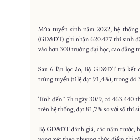
Mùa tuyển sinh năm 2022, hệ thống 
(GD&ĐT) ghi nhận 620.477 thí sinh đă
vào hơn 300 trường đại học, cao đẳng tr
Sau 6 lần lọc ảo, Bộ GD&ĐT trả kết 
trúng tuyển (tỉ lệ đạt 91,4%), trong đó
Tính đến 17h ngày 30/9, có 463.440 th
trên hệ thống, đạt 81,7% so với số thí s
Bộ GD&ĐT đánh giá, các năm trước, hệ
vọng xét theo phương thức điểm thi tố