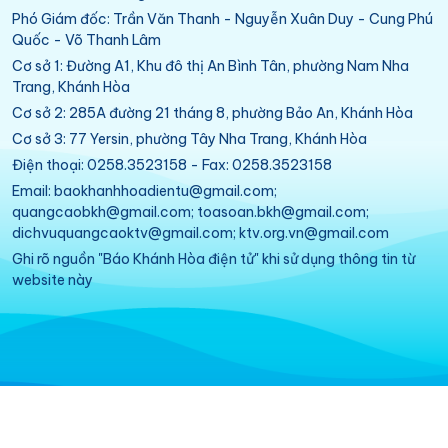
Phó Giám đốc: Trần Văn Thanh - Nguyễn Xuân Duy - Cung Phú
Quốc - Võ Thanh Lâm
Cơ sở 1: Đường A1, Khu đô thị An Bình Tân, phường Nam Nha
Trang, Khánh Hòa
Cơ sở 2: 285A đường 21 tháng 8, phường Bảo An, Khánh Hòa
Cơ sở 3: 77 Yersin, phường Tây Nha Trang, Khánh Hòa
Điện thoại: 0258.3523158 - Fax: 0258.3523158
Email: baokhanhhoadientu@gmail.com;
quangcaobkh@gmail.com; toasoan.bkh@gmail.com;
dichvuquangcaoktv@gmail.com; ktv.org.vn@gmail.com
Ghi rõ nguồn "Báo Khánh Hòa điện tử" khi sử dụng thông tin từ
website này