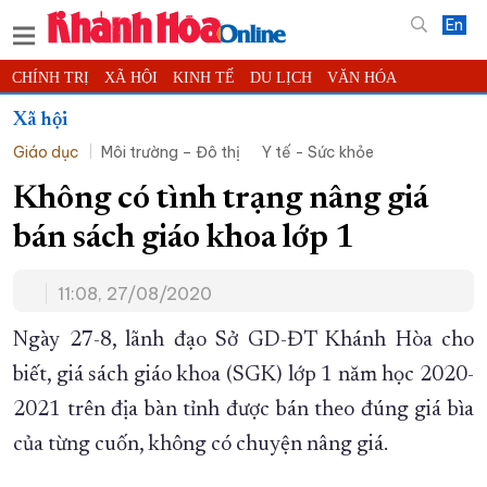
En
CHÍNH TRỊ
XÃ HỘI
KINH TẾ
DU LỊCH
VĂN HÓA
THỂ THAO
ĐỜI SỐNG
TIN ĐỊA PHƯƠNG
Xã hội
Giáo dục
Môi trường – Đô thị
Y tế - Sức khỏe
KHOA HỌC - CÔNG NGHỆ
PHÁP LUẬT
BẠN ĐỌC
PHÓNG SỰ
THẾ GIỚI
MULTIMEDIA
VIDEO
ĐỌC BÁO ONLINE
Không có tình trạng nâng giá
PODCAST
THÔNG TIN - QUẢNG CÁO
bán sách giáo khoa lớp 1
QUY HOẠCH TỈNH KHÁNH HÒA
11:08, 27/08/2020
TRƯỜNG SA BIỂN ĐẢO QUÊ HƯƠNG
CHUNG TAY CẢI CÁCH HÀNH CHÍNH
Ngày 27-8, lãnh đạo Sở GD-ĐT Khánh Hòa cho
biết, giá sách giáo khoa (SGK) lớp 1 năm học 2020-
XÂY DỰNG NÔNG THÔN MỚI
LỊCH CẮT ĐIỆN
2021 trên địa bàn tỉnh được bán theo đúng giá bìa
TÀU - XE - MÁY BAY
của từng cuốn, không có chuyện nâng giá.
KỶ NIỆM 370 NĂM XÂY DỰNG VÀ PHÁT TRIỂN TỈNH KHÁNH HÒA
KHOẢNH KHẮC ĐẸP XỨ TRẦM