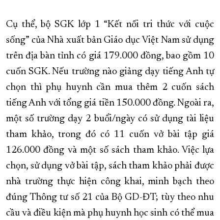
XÂY DỰNG KHÁNH HÒA TRỞ THÀNH THÀNH PHỐ TRỰC THUỘC 
Cụ thể, bộ SGK lớp 1 “Kết nối tri thức với cuộc
ĐẠI HỘI ĐẢNG CÁC CẤP
TRANG CHỦ
VỀ BÁO KHÁNH HÒA
sống” của Nhà xuất bản Giáo dục Việt Nam sử dụng
trên địa bàn tỉnh có giá 179.000 đồng, bao gồm 10
cuốn SGK. Nếu trường nào giảng dạy tiếng Anh tự
chọn thì phụ huynh cần mua thêm 2 cuốn sách
tiếng Anh với tổng giá tiền 150.000 đồng. Ngoài ra,
một số trường dạy 2 buổi/ngày có sử dụng tài liệu
tham khảo, trong đó có 11 cuốn vở bài tập giá
126.000 đồng và một số sách tham khảo. Việc lựa
chọn, sử dụng vở bài tập, sách tham khảo phải được
nhà trường thực hiện công khai, minh bạch theo
đúng Thông tư số 21 của Bộ GD-ĐT; tùy theo nhu
cầu và điều kiện mà phụ huynh học sinh có thể mua