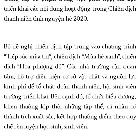
triển khai các nội dung hoạt động trong Chiến dịch
XÂY DỰNG KHÁNH HÒA TRỞ THÀNH THÀNH PHỐ TRỰC THUỘC 
thanh niên tình nguyện hè 2020.
ĐẠI HỘI ĐẢNG CÁC CẤP
TRANG CHỦ
VỀ BÁO KHÁNH HÒA
Bộ đề nghị chiến dịch tập trung vào chương trình
“Tiếp sức mùa thi”, chiến dịch “Mùa hè xanh”, chiến
dịch “Hoa phượng đỏ”. Các nhà trường cần quan
tâm, hỗ trợ điều kiện cơ sở vật chất và nguồn lực
kinh phí để tổ chức đoàn thanh niên, hội sinh viên
trường triển khai. Bên cạnh đó, tổ chức biểu dương,
khen thưởng kịp thời những tập thể, cá nhân có
thành tích xuất sắc, kết hợp thưởng điểm theo quy
chế rèn luyện học sinh, sinh viên.