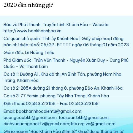
2020 cần những gì?
Báo và Phát thanh, Truyền hình Khánh Hòa - Website:
http://www.baokhanhhoa.vn
Cơ quan chủ quản: Tỉnh ủy Khánh Hòa | Giấy phép hoạt động
báo chí điện tử số: 06/GP-BTTTT ngày 06 tháng 01 năm 2023
Giám đốc: Lê Hoàng Triều
Phó Giám đốc: Trần Văn Thanh - Nguyễn Xuân Duy - Cung Phú
Quốc - Võ Thanh Lâm
Cơ sở 1: Đường A1, Khu đô thị An Bình Tân, phường Nam Nha
Trang, Khánh Hòa
Cơ sở 2: 285A đường 21 tháng 8, phường Bảo An, Khánh Hòa
Cơ sở 3: 77 Yersin, phường Tây Nha Trang, Khánh Hòa
Điện thoại: 0258.3523158 - Fax: 0258.3523158
Email: baokhanhhoadientu@gmail.com;
quangcaobkh@gmail.com; toasoan.bkh@gmail.com;
dichvuquangcaoktv@gmail.com; ktv.org.vn@gmail.com
Ghi rõ nguồn "Báo Khánh Hòa điện tử" khi sử dụng thông tin từ