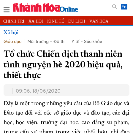
En
CHÍNH TRỊ
XÃ HỘI
KINH TẾ
DU LỊCH
VĂN HÓA
THỂ THAO
ĐỜI SỐNG
TIN ĐỊA PHƯƠNG
Xã hội
Giáo dục
Môi trường – Đô thị
Y tế - Sức khỏe
KHOA HỌC - CÔNG NGHỆ
PHÁP LUẬT
BẠN ĐỌC
PHÓNG SỰ
THẾ GIỚI
MULTIMEDIA
VIDEO
ĐỌC BÁO ONLINE
Tổ chức Chiến dịch thanh niên
PODCAST
THÔNG TIN - QUẢNG CÁO
tình nguyện hè 2020 hiệu quả,
QUY HOẠCH TỈNH KHÁNH HÒA
thiết thực
TRƯỜNG SA BIỂN ĐẢO QUÊ HƯƠNG
09:06, 18/06/2020
CHUNG TAY CẢI CÁCH HÀNH CHÍNH
XÂY DỰNG NÔNG THÔN MỚI
LỊCH CẮT ĐIỆN
Đây là một trong những yêu cầu của Bộ Giáo dục và
TÀU - XE - MÁY BAY
Đào tạo đối với các sở giáo dục và đào tạo, các đại
học, học viện, trường đại học, cao đẳng sư phạm,
KỶ NIỆM 370 NĂM XÂY DỰNG VÀ PHÁT TRIỂN TỈNH KHÁNH HÒA
trung cấp sư phạm trong việc phối hợp, chỉ đạo
KHOẢNH KHẮC ĐẸP XỨ TRẦM