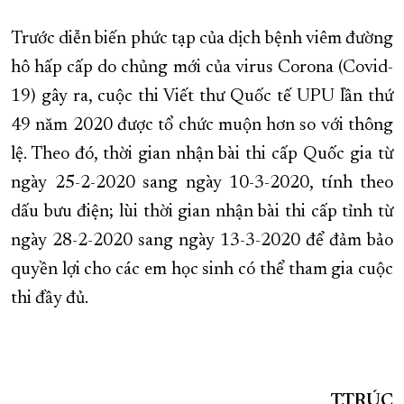
XÂY DỰNG KHÁNH HÒA TRỞ THÀNH THÀNH PHỐ TRỰC THUỘC 
Trước diễn biến phức tạp của dịch bệnh viêm đường
ĐẠI HỘI ĐẢNG CÁC CẤP
TRANG CHỦ
VỀ BÁO KHÁNH HÒA
hô hấp cấp do chủng mới của virus Corona (Covid-
19) gây ra, cuộc thi Viết thư Quốc tế UPU lần thứ
49 năm 2020 được tổ chức muộn hơn so với thông
lệ. Theo đó, thời gian nhận bài thi cấp Quốc gia từ
ngày 25-2-2020 sang ngày 10-3-2020, tính theo
dấu bưu điện; lùi thời gian nhận bài thi cấp tỉnh từ
ngày 28-2-2020 sang ngày 13-3-2020 để đảm bảo
quyền lợi cho các em học sinh có thể tham gia cuộc
thi đầy đủ.
T.TRÚC