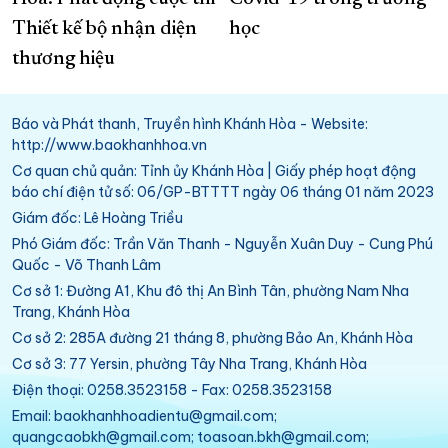
Thiết kế bộ nhận diện
học
thương hiệu
Báo và Phát thanh, Truyền hình Khánh Hòa - Website:
http://www.baokhanhhoa.vn
Cơ quan chủ quản: Tỉnh ủy Khánh Hòa | Giấy phép hoạt động
báo chí điện tử số: 06/GP-BTTTT ngày 06 tháng 01 năm 2023
Giám đốc: Lê Hoàng Triều
Phó Giám đốc: Trần Văn Thanh - Nguyễn Xuân Duy - Cung Phú
Quốc - Võ Thanh Lâm
Cơ sở 1: Đường A1, Khu đô thị An Bình Tân, phường Nam Nha
Trang, Khánh Hòa
Cơ sở 2: 285A đường 21 tháng 8, phường Bảo An, Khánh Hòa
Cơ sở 3: 77 Yersin, phường Tây Nha Trang, Khánh Hòa
Điện thoại: 0258.3523158 - Fax: 0258.3523158
Email: baokhanhhoadientu@gmail.com;
quangcaobkh@gmail.com; toasoan.bkh@gmail.com;