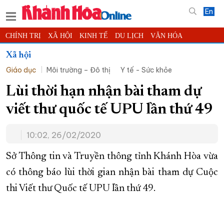
En
CHÍNH TRỊ
XÃ HỘI
KINH TẾ
DU LỊCH
VĂN HÓA
THỂ THAO
ĐỜI SỐNG
TIN ĐỊA PHƯƠNG
Xã hội
Giáo dục
Môi trường – Đô thị
Y tế - Sức khỏe
KHOA HỌC - CÔNG NGHỆ
PHÁP LUẬT
BẠN ĐỌC
PHÓNG SỰ
THẾ GIỚI
MULTIMEDIA
VIDEO
ĐỌC BÁO ONLINE
Lùi thời hạn nhận bài tham dự
PODCAST
THÔNG TIN - QUẢNG CÁO
viết thư quốc tế UPU lần thứ 49
QUY HOẠCH TỈNH KHÁNH HÒA
10:02, 26/02/2020
TRƯỜNG SA BIỂN ĐẢO QUÊ HƯƠNG
CHUNG TAY CẢI CÁCH HÀNH CHÍNH
Sở Thông tin và Truyền thông tỉnh Khánh Hòa vừa
có thông báo lùi thời gian nhận bài tham dự Cuộc
XÂY DỰNG NÔNG THÔN MỚI
LỊCH CẮT ĐIỆN
thi Viết thư Quốc tế UPU lần thứ 49.
TÀU - XE - MÁY BAY
KỶ NIỆM 370 NĂM XÂY DỰNG VÀ PHÁT TRIỂN TỈNH KHÁNH HÒA
KHOẢNH KHẮC ĐẸP XỨ TRẦM