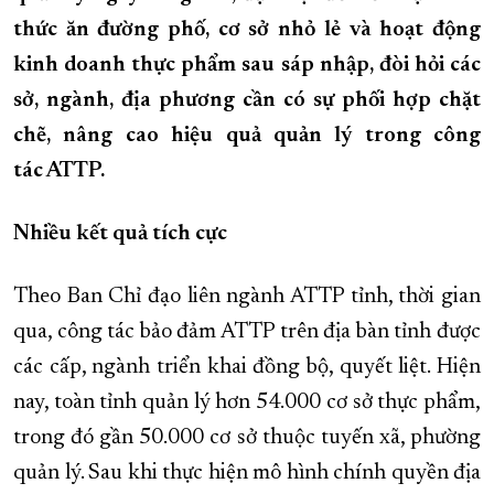
thức ăn đường phố, cơ sở nhỏ lẻ và hoạt động
XÂY DỰNG KHÁNH HÒA TRỞ THÀNH THÀNH PHỐ TRỰC THUỘC 
kinh doanh thực phẩm sau sáp nhập, đòi hỏi các
ĐẠI HỘI ĐẢNG CÁC CẤP
TRANG CHỦ
VỀ BÁO KHÁNH HÒA
sở, ngành, địa phương cần có sự phối hợp chặt
chẽ, nâng cao hiệu quả quản lý trong công
tác ATTP.
Nhiều kết quả tích cực
Theo Ban Chỉ đạo liên ngành ATTP tỉnh, thời gian
qua, công tác bảo đảm ATTP trên địa bàn tỉnh được
các cấp, ngành triển khai đồng bộ, quyết liệt. Hiện
nay, toàn tỉnh quản lý hơn 54.000 cơ sở thực phẩm,
trong đó gần 50.000 cơ sở thuộc tuyến xã, phường
quản lý. Sau khi thực hiện mô hình chính quyền địa