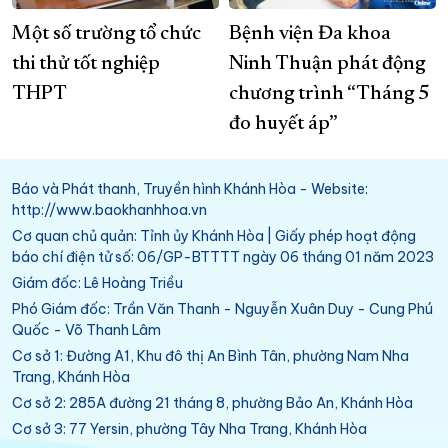
Một số trường tổ chức
Bệnh viện Đa khoa
thi thử tốt nghiệp
Ninh Thuận phát động
THPT
chương trình “Tháng 5
đo huyết áp”
Báo và Phát thanh, Truyền hình Khánh Hòa - Website:
http://www.baokhanhhoa.vn
Cơ quan chủ quản: Tỉnh ủy Khánh Hòa | Giấy phép hoạt động
báo chí điện tử số: 06/GP-BTTTT ngày 06 tháng 01 năm 2023
Giám đốc: Lê Hoàng Triều
Phó Giám đốc: Trần Văn Thanh - Nguyễn Xuân Duy - Cung Phú
Quốc - Võ Thanh Lâm
Cơ sở 1: Đường A1, Khu đô thị An Bình Tân, phường Nam Nha
Trang, Khánh Hòa
Cơ sở 2: 285A đường 21 tháng 8, phường Bảo An, Khánh Hòa
Cơ sở 3: 77 Yersin, phường Tây Nha Trang, Khánh Hòa