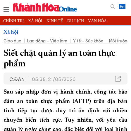
En
CHÍNH TRỊ
XÃ HỘI
KINH TẾ
DU LỊCH
VĂN HÓA
THỂ THAO
ĐỜI SỐNG
TIN ĐỊA PHƯƠNG
Xã hội
Giáo dục
Lao động - Việc làm
Y tế - Sức khỏe
Môi trường 
KHOA HỌC - CÔNG NGHỆ
PHÁP LUẬT
BẠN ĐỌC
PHÓNG SỰ
THẾ GIỚI
MULTIMEDIA
VIDEO
ĐỌC BÁO ONLINE
Siết chặt quản lý an toàn thực
PODCAST
THÔNG TIN - QUẢNG CÁO
phẩm
QUY HOẠCH TỈNH KHÁNH HÒA
C.ĐAN
05:38, 21/05/2026
TRƯỜNG SA BIỂN ĐẢO QUÊ HƯƠNG
CHUNG TAY CẢI CÁCH HÀNH CHÍNH
Sau sáp nhập đơn vị hành chính, công tác bảo
XÂY DỰNG NÔNG THÔN MỚI
LỊCH CẮT ĐIỆN
đảm an toàn thực phẩm (ATTP) trên địa bàn
tỉnh tiếp tục được duy trì ổn định với nhiều
TÀU - XE - MÁY BAY
chuyển biến tích cực. Tuy nhiên, với yêu cầu
KỶ NIỆM 370 NĂM XÂY DỰNG VÀ PHÁT TRIỂN TỈNH KHÁNH HÒA
quản lý ngày càng cao, đặc biệt đối với loại hình
KHOẢNH KHẮC ĐẸP XỨ TRẦM