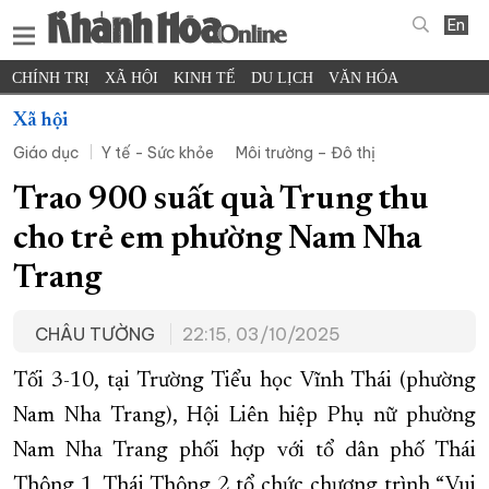
En
CHÍNH TRỊ
XÃ HỘI
KINH TẾ
DU LỊCH
VĂN HÓA
THỂ THAO
ĐỜI SỐNG
TIN ĐỊA PHƯƠNG
Xã hội
Giáo dục
Y tế - Sức khỏe
Môi trường – Đô thị
KHOA HỌC - CÔNG NGHỆ
PHÁP LUẬT
BẠN ĐỌC
PHÓNG SỰ
THẾ GIỚI
MULTIMEDIA
VIDEO
ĐỌC BÁO ONLINE
Trao 900 suất quà Trung thu
PODCAST
THÔNG TIN - QUẢNG CÁO
cho trẻ em phường Nam Nha
QUY HOẠCH TỈNH KHÁNH HÒA
Trang
TRƯỜNG SA BIỂN ĐẢO QUÊ HƯƠNG
CHÂU TƯỜNG
22:15, 03/10/2025
CHUNG TAY CẢI CÁCH HÀNH CHÍNH
XÂY DỰNG NÔNG THÔN MỚI
LỊCH CẮT ĐIỆN
Tối 3-10, tại Trường Tiểu học Vĩnh Thái (phường
TÀU - XE - MÁY BAY
Nam Nha Trang), Hội Liên hiệp Phụ nữ phường
Nam Nha Trang phối hợp với tổ dân phố Thái
KỶ NIỆM 370 NĂM XÂY DỰNG VÀ PHÁT TRIỂN TỈNH KHÁNH HÒA
Thông 1, Thái Thông 2 tổ chức chương trình “Vui
KHOẢNH KHẮC ĐẸP XỨ TRẦM