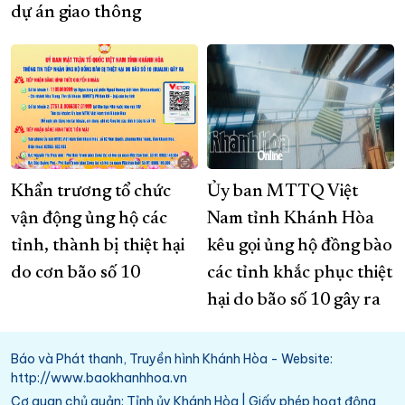
dự án giao thông
Khẩn trương tổ chức
Ủy ban MTTQ Việt
vận động ủng hộ các
Nam tỉnh Khánh Hòa
tỉnh, thành bị thiệt hại
kêu gọi ủng hộ đồng bào
do cơn bão số 10
các tỉnh khắc phục thiệt
hại do bão số 10 gây ra
Báo và Phát thanh, Truyền hình Khánh Hòa - Website:
http://www.baokhanhhoa.vn
Cơ quan chủ quản: Tỉnh ủy Khánh Hòa | Giấy phép hoạt động