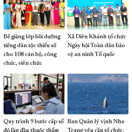
Bế giảng lớp bồi dưỡng
Xã Diên Khánh tổ chức
tiếng dân tộc thiểu số
Ngày hội Toàn dân bảo
cho 108 cán bộ, công
vệ an ninh Tổ quốc
chức, viên chức
Quy trình 9 bước cấp sổ
Ban Quản lý vịnh Nha
đỏ lần đầu thuộc thẩm
Trang yêu cầu tổ chức,