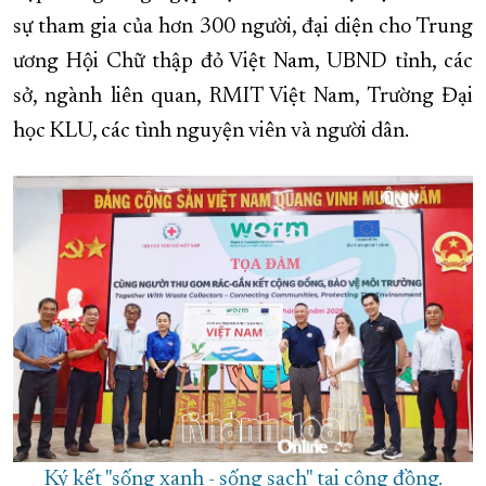
sự tham gia của hơn 300 người, đại diện cho Trung
XÂY DỰNG KHÁNH HÒA TRỞ THÀNH THÀNH PHỐ TRỰC THUỘC 
ương Hội Chữ thập đỏ Việt Nam, UBND tỉnh, các
ĐẠI HỘI ĐẢNG CÁC CẤP
TRANG CHỦ
VỀ BÁO KHÁNH HÒA
sở, ngành liên quan, RMIT Việt Nam, Trường Đại
học KLU, các tình nguyện viên và người dân.
Ký kết "sống xanh - sống sạch" tại cộng đồng.