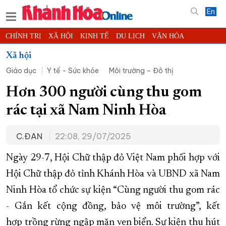
En
CHÍNH TRỊ
XÃ HỘI
KINH TẾ
DU LỊCH
VĂN HÓA
THỂ THAO
ĐỜI SỐNG
TIN ĐỊA PHƯƠNG
Xã hội
Giáo dục
Y tế - Sức khỏe
Môi trường – Đô thị
KHOA HỌC - CÔNG NGHỆ
PHÁP LUẬT
BẠN ĐỌC
PHÓNG SỰ
THẾ GIỚI
MULTIMEDIA
VIDEO
ĐỌC BÁO ONLINE
Hơn 300 người cùng thu gom
PODCAST
THÔNG TIN - QUẢNG CÁO
rác tại xã Nam Ninh Hòa
QUY HOẠCH TỈNH KHÁNH HÒA
C.ĐAN
22:08, 29/07/2025
TRƯỜNG SA BIỂN ĐẢO QUÊ HƯƠNG
CHUNG TAY CẢI CÁCH HÀNH CHÍNH
Ngày 29-7, Hội Chữ thập đỏ Việt Nam phối hợp với
Hội Chữ thập đỏ tỉnh Khánh Hòa và UBND xã Nam
XÂY DỰNG NÔNG THÔN MỚI
LỊCH CẮT ĐIỆN
Ninh Hòa tổ chức sự kiện “Cùng người thu gom rác
TÀU - XE - MÁY BAY
- Gắn kết cộng đồng, bảo vệ môi trường”, kết
KỶ NIỆM 370 NĂM XÂY DỰNG VÀ PHÁT TRIỂN TỈNH KHÁNH HÒA
hợp trồng rừng ngập mặn ven biển. Sự kiện thu hút
KHOẢNH KHẮC ĐẸP XỨ TRẦM