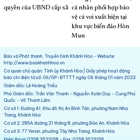
quyền của UBND cấp xã
cá nhân phối hợp bảo
vệ cá voi xuất hiện tại
khu vực biển đảo Hòn
Mun
Báo và Phát thanh, Truyền hình Khánh Hòa - Website:
http://www.baokhanhhoa.vn
Cơ quan chủ quản: Tỉnh ủy Khánh Hòa | Giấy phép hoạt động
báo chí điện tử số: 06/GP-BTTTT ngày 06 tháng 01 năm 2023
Giám đốc: Lê Hoàng Triều
Phó Giám đốc: Trần Văn Thanh - Nguyễn Xuân Duy - Cung Phú
Quốc - Võ Thanh Lâm
Cơ sở 1: Đường A1, Khu đô thị An Bình Tân, phường Nam Nha
Trang, Khánh Hòa
Cơ sở 2: 285A đường 21 tháng 8, phường Bảo An, Khánh Hòa
Cơ sở 3: 77 Yersin, phường Tây Nha Trang, Khánh Hòa
Điện thoại: 0258.3523158 - Fax: 0258.3523158