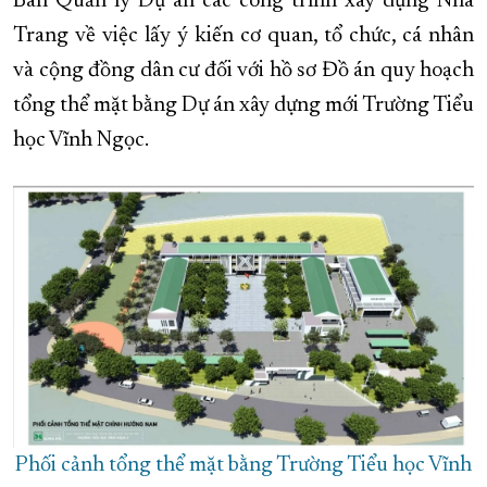
Ban Quản lý Dự án các công trình xây dựng Nha
Trang về việc lấy ý kiến cơ quan, tổ chức, cá nhân
XÂY DỰNG KHÁNH HÒA TRỞ THÀNH THÀNH PHỐ TRỰC THUỘC 
và cộng đồng dân cư đối với hồ sơ Đồ án quy hoạch
ĐẠI HỘI ĐẢNG CÁC CẤP
TRANG CHỦ
VỀ BÁO KHÁNH HÒA
tổng thể mặt bằng Dự án xây dựng mới Trường Tiểu
học Vĩnh Ngọc.
Phối cảnh tổng thể mặt bằng Trường Tiểu học Vĩnh