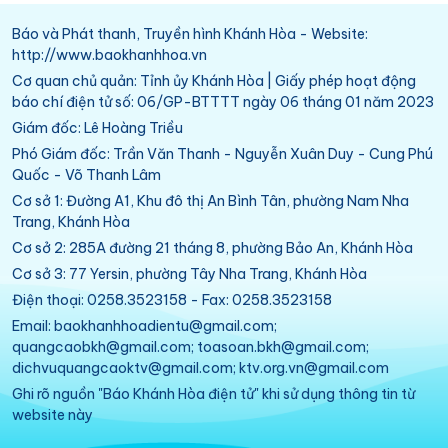
Báo và Phát thanh, Truyền hình Khánh Hòa - Website:
http://www.baokhanhhoa.vn
Cơ quan chủ quản: Tỉnh ủy Khánh Hòa | Giấy phép hoạt động
báo chí điện tử số: 06/GP-BTTTT ngày 06 tháng 01 năm 2023
Giám đốc: Lê Hoàng Triều
Phó Giám đốc: Trần Văn Thanh - Nguyễn Xuân Duy - Cung Phú
Quốc - Võ Thanh Lâm
Cơ sở 1: Đường A1, Khu đô thị An Bình Tân, phường Nam Nha
Trang, Khánh Hòa
Cơ sở 2: 285A đường 21 tháng 8, phường Bảo An, Khánh Hòa
Cơ sở 3: 77 Yersin, phường Tây Nha Trang, Khánh Hòa
Điện thoại: 0258.3523158 - Fax: 0258.3523158
Email: baokhanhhoadientu@gmail.com;
quangcaobkh@gmail.com; toasoan.bkh@gmail.com;
dichvuquangcaoktv@gmail.com; ktv.org.vn@gmail.com
Ghi rõ nguồn "Báo Khánh Hòa điện tử" khi sử dụng thông tin từ
website này