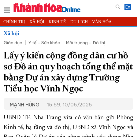
En
CHÍNH TRỊ
XÃ HỘI
KINH TẾ
DU LỊCH
VĂN HÓA
THỂ THAO
ĐỜI SỐNG
TIN ĐỊA PHƯƠNG
Xã hội
Giáo dục
Y tế - Sức khỏe
Môi trường – Đô thị
KHOA HỌC - CÔNG NGHỆ
PHÁP LUẬT
BẠN ĐỌC
PHÓNG SỰ
THẾ GIỚI
MULTIMEDIA
VIDEO
ĐỌC BÁO ONLINE
Lấy ý kiến cộng đồng dân cư hồ
PODCAST
THÔNG TIN - QUẢNG CÁO
sơ Đồ án quy hoạch tổng thể mặt
QUY HOẠCH TỈNH KHÁNH HÒA
bằng Dự án xây dựng Trường
TRƯỜNG SA BIỂN ĐẢO QUÊ HƯƠNG
Tiểu học Vĩnh Ngọc
CHUNG TAY CẢI CÁCH HÀNH CHÍNH
MẠNH HÙNG
15:59, 10/06/2025
XÂY DỰNG NÔNG THÔN MỚI
LỊCH CẮT ĐIỆN
TÀU - XE - MÁY BAY
UBND TP. Nha Trang vừa có văn bản gửi Phòng
KỶ NIỆM 370 NĂM XÂY DỰNG VÀ PHÁT TRIỂN TỈNH KHÁNH HÒA
Kinh tế, hạ tầng và đô thị, UBND xã Vĩnh Ngọc và
KHOẢNH KHẮC ĐẸP XỨ TRẦM