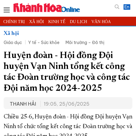
En
CHÍNH TRỊ
XÃ HỘI
KINH TẾ
DU LỊCH
VĂN HÓA
THỂ THAO
ĐỜI SỐNG
TIN ĐỊA PHƯƠNG
Xã hội
Giáo dục
Y tế - Sức khỏe
Môi trường – Đô thị
KHOA HỌC - CÔNG NGHỆ
PHÁP LUẬT
BẠN ĐỌC
PHÓNG SỰ
THẾ GIỚI
MULTIMEDIA
VIDEO
ĐỌC BÁO ONLINE
Huyện đoàn - Hội đồng Đội
PODCAST
THÔNG TIN - QUẢNG CÁO
huyện Vạn Ninh tổng kết công
QUY HOẠCH TỈNH KHÁNH HÒA
tác Đoàn trường học và công tác
TRƯỜNG SA BIỂN ĐẢO QUÊ HƯƠNG
Đội năm học 2024-2025
CHUNG TAY CẢI CÁCH HÀNH CHÍNH
THANH HẢI
19:05, 25/06/2025
XÂY DỰNG NÔNG THÔN MỚI
LỊCH CẮT ĐIỆN
TÀU - XE - MÁY BAY
Chiều 25-6, Huyện đoàn - Hội đồng Đội huyện Vạn
KỶ NIỆM 370 NĂM XÂY DỰNG VÀ PHÁT TRIỂN TỈNH KHÁNH HÒA
Ninh tổ chức tổng kết công tác Đoàn trường học và
KHOẢNH KHẮC ĐẸP XỨ TRẦM