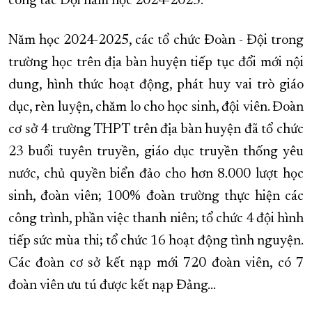
công tác Đội năm học 2024-2025.
XÂY DỰNG KHÁNH HÒA TRỞ THÀNH THÀNH PHỐ TRỰC THUỘC 
Năm học 2024-2025, các tổ chức Đoàn - Đội trong
ĐẠI HỘI ĐẢNG CÁC CẤP
TRANG CHỦ
VỀ BÁO KHÁNH HÒA
trường học trên địa bàn huyện tiếp tục đổi mới nội
dung, hình thức hoạt động, phát huy vai trò giáo
dục, rèn luyện, chăm lo cho học sinh, đội viên. Đoàn
cơ sở 4 trường THPT trên địa bàn huyện đã tổ chức
23 buổi tuyên truyền, giáo dục truyền thống yêu
nước, chủ quyền biển đảo cho hơn 8.000 lượt học
sinh, đoàn viên; 100% đoàn trường thực hiện các
công trình, phần việc thanh niên; tổ chức 4 đội hình
tiếp sức mùa thi; tổ chức 16 hoạt động tình nguyện.
Các đoàn cơ sở kết nạp mới 720 đoàn viên, có 7
đoàn viên ưu tú được kết nạp Đảng…