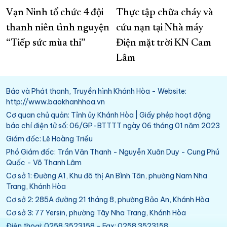
Vạn Ninh tổ chức 4 đội
Thực tập chữa cháy và
thanh niên tình nguyện
cứu nạn tại Nhà máy
“Tiếp sức mùa thi”
Điện mặt trời KN Cam
Lâm
Báo và Phát thanh, Truyền hình Khánh Hòa - Website:
http://www.baokhanhhoa.vn
Cơ quan chủ quản: Tỉnh ủy Khánh Hòa | Giấy phép hoạt động
báo chí điện tử số: 06/GP-BTTTT ngày 06 tháng 01 năm 2023
Giám đốc: Lê Hoàng Triều
Phó Giám đốc: Trần Văn Thanh - Nguyễn Xuân Duy - Cung Phú
Quốc - Võ Thanh Lâm
Cơ sở 1: Đường A1, Khu đô thị An Bình Tân, phường Nam Nha
Trang, Khánh Hòa
Cơ sở 2: 285A đường 21 tháng 8, phường Bảo An, Khánh Hòa
Cơ sở 3: 77 Yersin, phường Tây Nha Trang, Khánh Hòa
Điện thoại: 0258.3523158 - Fax: 0258.3523158