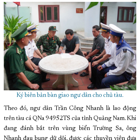
XÂY DỰNG KHÁNH HÒA TRỞ THÀNH THÀNH PHỐ TRỰC THUỘC 
ĐẠI HỘI ĐẢNG CÁC CẤP
TRANG CHỦ
VỀ BÁO KHÁNH HÒA
Ký biên bản bàn giao ngư dân cho chủ tàu.
Theo đó, ngư dân Trần Công Nhanh là lao động
trên tàu cá QNa 94952TS của tỉnh Quảng Nam. Khi
đang đánh bắt trên vùng biển Trường Sa, ông
Nhanh đau bụng dữ dội, được các thuyền viên đưa