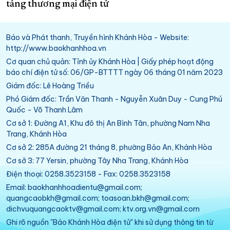
tảng thương mại điện tử
Báo và Phát thanh, Truyền hình Khánh Hòa - Website:
http://www.baokhanhhoa.vn
Cơ quan chủ quản: Tỉnh ủy Khánh Hòa | Giấy phép hoạt động
báo chí điện tử số: 06/GP-BTTTT ngày 06 tháng 01 năm 2023
Giám đốc: Lê Hoàng Triều
Phó Giám đốc: Trần Văn Thanh - Nguyễn Xuân Duy - Cung Phú
Quốc - Võ Thanh Lâm
Cơ sở 1: Đường A1, Khu đô thị An Bình Tân, phường Nam Nha
Trang, Khánh Hòa
Cơ sở 2: 285A đường 21 tháng 8, phường Bảo An, Khánh Hòa
Cơ sở 3: 77 Yersin, phường Tây Nha Trang, Khánh Hòa
Điện thoại: 0258.3523158 - Fax: 0258.3523158
Email: baokhanhhoadientu@gmail.com;
quangcaobkh@gmail.com; toasoan.bkh@gmail.com;
dichvuquangcaoktv@gmail.com; ktv.org.vn@gmail.com
Ghi rõ nguồn "Báo Khánh Hòa điện tử" khi sử dụng thông tin từ