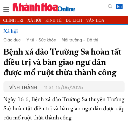
En
CHÍNH TRỊ
XÃ HỘI
KINH TẾ
DU LỊCH
VĂN HÓA
THỂ THAO
ĐỜI SỐNG
TIN ĐỊA PHƯƠNG
Xã hội
Giáo dục
Y tế - Sức khỏe
Môi trường – Đô thị
KHOA HỌC - CÔNG NGHỆ
PHÁP LUẬT
BẠN ĐỌC
PHÓNG SỰ
THẾ GIỚI
MULTIMEDIA
VIDEO
ĐỌC BÁO ONLINE
Bệnh xá đảo Trường Sa hoàn tất
PODCAST
THÔNG TIN - QUẢNG CÁO
điều trị và bàn giao ngư dân
QUY HOẠCH TỈNH KHÁNH HÒA
được mổ ruột thừa thành công
TRƯỜNG SA BIỂN ĐẢO QUÊ HƯƠNG
VĨNH THÀNH
11:31, 16/06/2025
CHUNG TAY CẢI CÁCH HÀNH CHÍNH
XÂY DỰNG NÔNG THÔN MỚI
LỊCH CẮT ĐIỆN
Ngày 16-6, Bệnh xá đảo Trường Sa (huyện Trường
TÀU - XE - MÁY BAY
Sa) hoàn tất điều trị và bàn giao ngư dân được cấp
cứu mổ ruột thừa thành công.
KỶ NIỆM 370 NĂM XÂY DỰNG VÀ PHÁT TRIỂN TỈNH KHÁNH HÒA
KHOẢNH KHẮC ĐẸP XỨ TRẦM