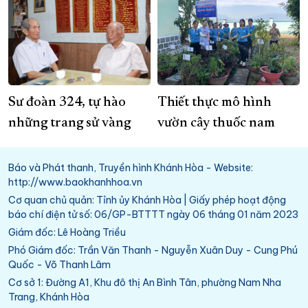
Sư đoàn 324, tự hào
Thiết thực mô hình
những trang sử vàng
vườn cây thuốc nam
Báo và Phát thanh, Truyền hình Khánh Hòa - Website:
http://www.baokhanhhoa.vn
Cơ quan chủ quản: Tỉnh ủy Khánh Hòa | Giấy phép hoạt động
báo chí điện tử số: 06/GP-BTTTT ngày 06 tháng 01 năm 2023
Giám đốc: Lê Hoàng Triều
Phó Giám đốc: Trần Văn Thanh - Nguyễn Xuân Duy - Cung Phú
Quốc - Võ Thanh Lâm
Cơ sở 1: Đường A1, Khu đô thị An Bình Tân, phường Nam Nha
Trang, Khánh Hòa