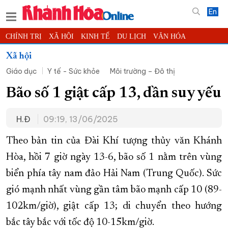
En
CHÍNH TRỊ
XÃ HỘI
KINH TẾ
DU LỊCH
VĂN HÓA
THỂ THAO
ĐỜI SỐNG
TIN ĐỊA PHƯƠNG
Xã hội
Giáo dục
Y tế - Sức khỏe
Môi trường – Đô thị
KHOA HỌC - CÔNG NGHỆ
PHÁP LUẬT
BẠN ĐỌC
PHÓNG SỰ
THẾ GIỚI
MULTIMEDIA
VIDEO
ĐỌC BÁO ONLINE
Bão số 1 giật cấp 13, dần suy yếu
PODCAST
THÔNG TIN - QUẢNG CÁO
H.Đ
09:19, 13/06/2025
QUY HOẠCH TỈNH KHÁNH HÒA
Theo bản tin của Đài Khí tượng thủy văn Khánh
TRƯỜNG SA BIỂN ĐẢO QUÊ HƯƠNG
Hòa, hồi 7 giờ ngày 13-6, bão số 1 nằm trên vùng
CHUNG TAY CẢI CÁCH HÀNH CHÍNH
biển phía tây nam đảo Hải Nam (Trung Quốc). Sức
XÂY DỰNG NÔNG THÔN MỚI
LỊCH CẮT ĐIỆN
gió mạnh nhất vùng gần tâm bão mạnh cấp 10 (89-
TÀU - XE - MÁY BAY
102km/giờ), giật cấp 13; di chuyển theo hướng
KỶ NIỆM 370 NĂM XÂY DỰNG VÀ PHÁT TRIỂN TỈNH KHÁNH HÒA
bắc tây bắc với tốc độ 10-15km/giờ.
KHOẢNH KHẮC ĐẸP XỨ TRẦM