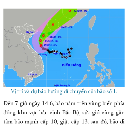
XÂY DỰNG KHÁNH HÒA TRỞ THÀNH THÀNH PHỐ TRỰC THUỘC 
ĐẠI HỘI ĐẢNG CÁC CẤP
TRANG CHỦ
VỀ BÁO KHÁNH HÒA
Vị trí và dự báo hướng di chuyển của bão số 1.
Đến 7 giờ ngày 14-6, bão nằm trên vùng biển phía
đông khu vực bắc vịnh Bắc Bộ, sức gió vùng gần
tâm bão mạnh cấp 10, giật cấp 13. sau đó, bão di