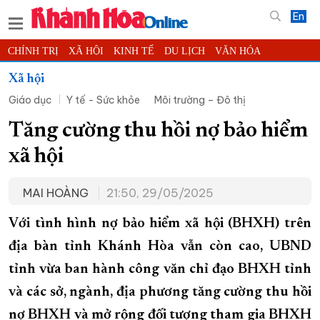
En
CHÍNH TRỊ
XÃ HỘI
KINH TẾ
DU LỊCH
VĂN HÓA
THỂ THAO
ĐỜI SỐNG
TIN ĐỊA PHƯƠNG
Xã hội
Giáo dục
Y tế - Sức khỏe
Môi trường – Đô thị
KHOA HỌC - CÔNG NGHỆ
PHÁP LUẬT
BẠN ĐỌC
PHÓNG SỰ
THẾ GIỚI
MULTIMEDIA
VIDEO
ĐỌC BÁO ONLINE
Tăng cường thu hồi nợ bảo hiểm
PODCAST
THÔNG TIN - QUẢNG CÁO
xã hội
QUY HOẠCH TỈNH KHÁNH HÒA
MAI HOÀNG
21:50, 29/05/2025
TRƯỜNG SA BIỂN ĐẢO QUÊ HƯƠNG
CHUNG TAY CẢI CÁCH HÀNH CHÍNH
Với tình hình nợ bảo hiểm xã hội (BHXH) trên
địa bàn tỉnh Khánh Hòa vẫn còn cao, UBND
XÂY DỰNG NÔNG THÔN MỚI
LỊCH CẮT ĐIỆN
tỉnh vừa ban hành công văn chỉ đạo BHXH tỉnh
TÀU - XE - MÁY BAY
và các sở, ngành, địa phương tăng cường thu hồi
KỶ NIỆM 370 NĂM XÂY DỰNG VÀ PHÁT TRIỂN TỈNH KHÁNH HÒA
nợ BHXH và mở rộng đối tượng tham gia BHXH
KHOẢNH KHẮC ĐẸP XỨ TRẦM