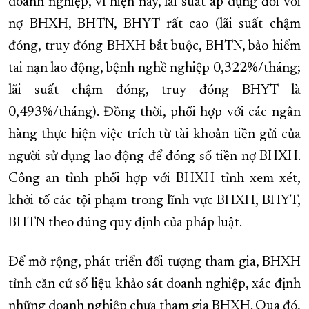
doanh nghiệp, vì hiện nay, lãi suất áp dụng đối với
nợ BHXH, BHTN, BHYT rất cao (lãi suất chậm
đóng, truy đóng BHXH bắt buộc, BHTN, bảo hiểm
tai nạn lao động, bệnh nghề nghiệp 0,322%/tháng;
lãi suất chậm đóng, truy đóng BHYT là
0,493%/tháng). Đồng thời, phối hợp với các ngân
hàng thực hiện việc trích từ tài khoản tiền gửi của
người sử dụng lao động để đóng số tiền nợ BHXH.
Công an tỉnh phối hợp với BHXH tỉnh xem xét,
khởi tố các tội phạm trong lĩnh vực BHXH, BHYT,
BHTN theo đúng quy định của pháp luật.
Để mở rộng, phát triển đối tượng tham gia, BHXH
tỉnh căn cứ số liệu khảo sát doanh nghiệp, xác định
những doanh nghiệp chưa tham gia BHXH. Qua đó,