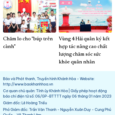
Chăm lo cho "búp trên
Vùng 4 Hải quân ký kết
cành"
hợp tác nâng cao chất
lượng chăm sóc sức
khỏe quân nhân
Báo và Phát thanh, Truyền hình Khánh Hòa - Website:
http://www.baokhanhhoa.vn
Cơ quan chủ quản: Tỉnh ủy Khánh Hòa | Giấy phép hoạt động
báo chí điện tử số: 06/GP-BTTTT ngày 06 tháng 01 năm 2023
Giám đốc: Lê Hoàng Triều
Phó Giám đốc: Trần Văn Thanh - Nguyễn Xuân Duy - Cung Phú