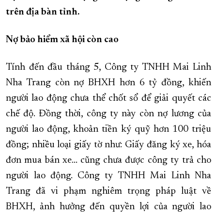
trên địa bàn tỉnh.
XÂY DỰNG KHÁNH HÒA TRỞ THÀNH THÀNH PHỐ TRỰC THUỘC 
ĐẠI HỘI ĐẢNG CÁC CẤP
TRANG CHỦ
VỀ BÁO KHÁNH HÒA
Nợ bảo hiểm xã hội còn cao
Tính đến đầu tháng 5, Công ty TNHH Mai Linh
Nha Trang còn nợ BHXH hơn 6 tỷ đồng, khiến
người lao động chưa thể chốt sổ để giải quyết các
chế độ. Đồng thời, công ty này còn nợ lương của
người lao động, khoản tiền ký quỹ hơn 100 triệu
đồng; nhiều loại giấy tờ như: Giấy đăng ký xe, hóa
đơn mua bán xe… cũng chưa được công ty trả cho
người lao động. Công ty TNHH Mai Linh Nha
Trang đã vi phạm nghiêm trọng pháp luật về
BHXH, ảnh hưởng đến quyền lợi của người lao